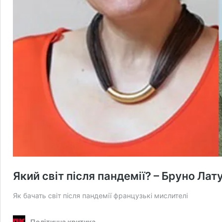
Який світ після пандемії? – Бруно Лат
Як бачать світ після пандемії французькі мислителі
Політична критика