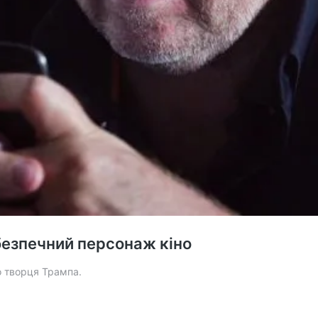
ебезпечний персонаж кіно
 творця Трампа.