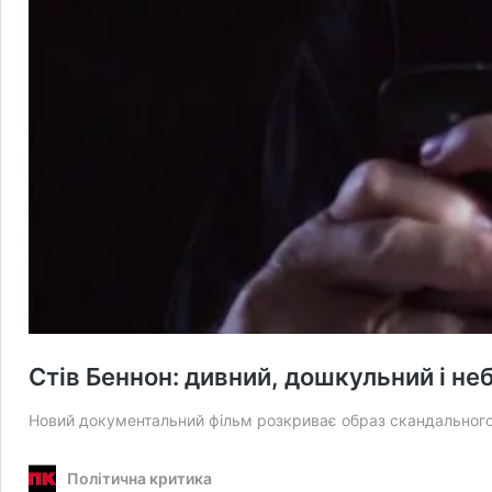
Стів Беннон: дивний, дошкульний і н
Новий документальний фільм розкриває образ скандального
Політична критика