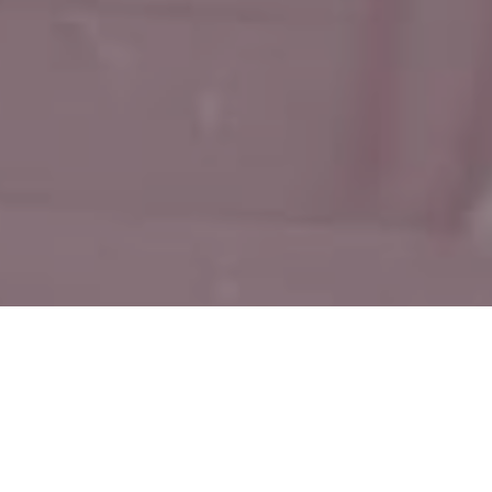
нтація
ілоруських
еміністичного