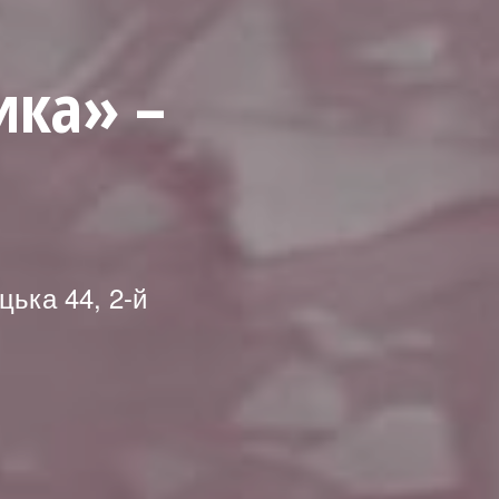
ика» –
цька 44, 2-й