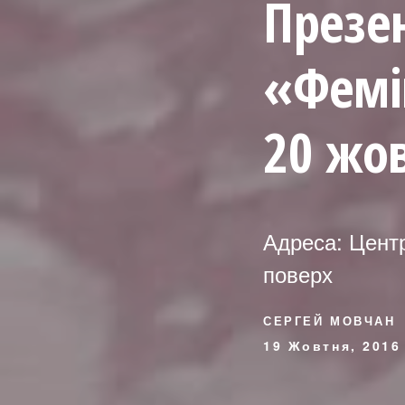
Презе
«Фемін
20 жов
Адреса: Центр
поверх
СЕРГЕЙ МОВЧАН
19 Жовтня, 2016