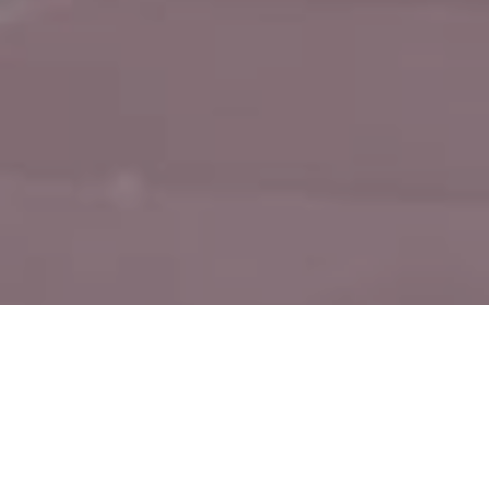
в
Центрі візуальної культури
відбудеться
:00
презе
. Книга видана колективом б
тська (арт) критика»
езультатом колективного дослідження сучасного ф