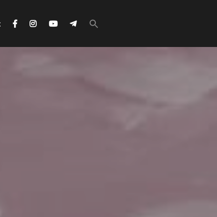
Search
for:
с
Search Button