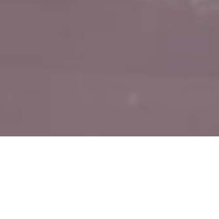
20 жовтня о 19
книги «Фемініс
дослідниць, є р