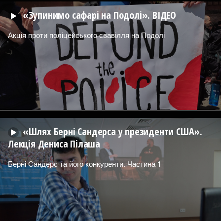
«Зупинимо сафарі на Подолі». ВІДЕО
Акція проти поліцейського свавілля на Подолі
«Шлях Берні Сандерса у президенти США».
Лекція Дениса Пілаша
Берні Сандерс та його конкуренти. Частина 1