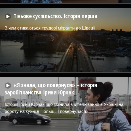
Тіньове суспільство. Історія перша
З чим стикаються трудові мігранти до Швеції
«Я знала, що повернуся» – історія
заробітчанства Ірини Юрчак
Історія Ірини Юрчак, що змінила вчителювання в Україні на
роботу на кухні в Польщі. І повернулася.