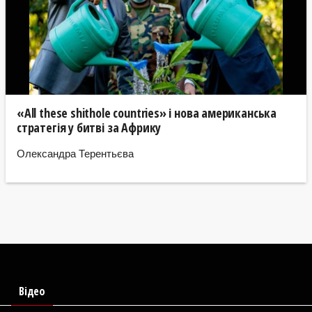
«All these shithole countries» і нова американська
стратегія у битві за Африку
Олександра Терентьєва
Відео