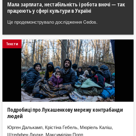
Мала зарплата, нестабільність і робота вночі — так
працюють у сфері культури в Україні
Це продемонструвало дослідження Cedos.
Тексти
Подробиці про Лукашенкову мережу контрабанди
людей
Юрген Далькамп, Крістіна Гебель, Мюріель Каліш,
Штеффен Людке, Максиміліан Попп