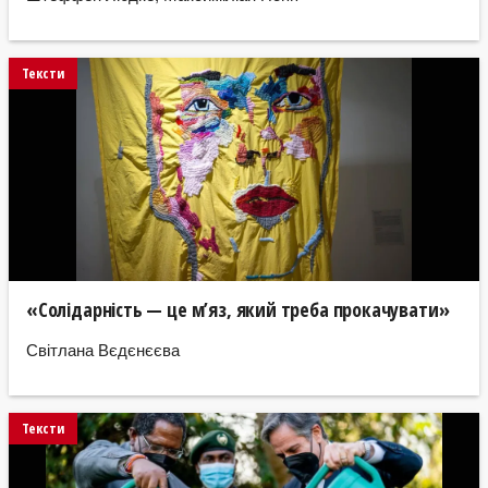
Тексти
«Солідарність — це м’яз, який треба прокачувати»
Світлана Вєдєнєєва
Тексти