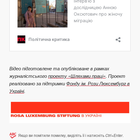
Відео підготовлене та опубліковане
в рамках
журналістського
проекту «Шляхами праці»
. Проект
реалізовано за підтримки
Фонду ім. Рози Люксембург в
Україні
.
Якщо ви помітили помилку, виділіть її і натисніть
Ctrl+Enter
.