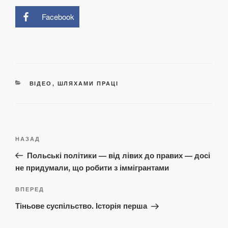
Facebook
КАТЕГОРІЇ
ВІДЕО
,
ШЛЯХАМИ ПРАЦІ
Навігація
Попередній
НАЗАД
записів
запис:
Польські політики — від лівих до правих — досі
не придумали, що робити з іммігрантами
Наступний
ВПЕРЕД
запис
Тіньове суспільство. Історія перша