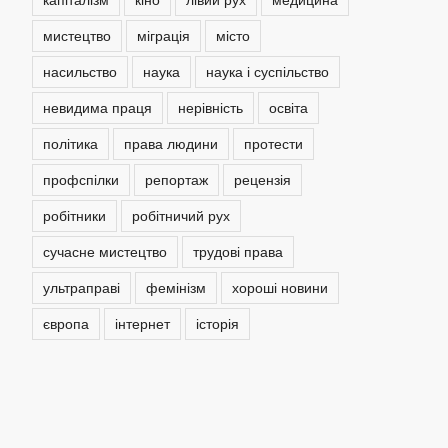
мистецтво
міграція
місто
насильство
наука
наука і суспільство
невидима праця
нерівність
освіта
політика
права людини
протести
профспілки
репортаж
рецензія
робітники
робітничий рух
сучасне мистецтво
трудові права
ультраправі
фемінізм
хороші новини
європа
інтернет
історія