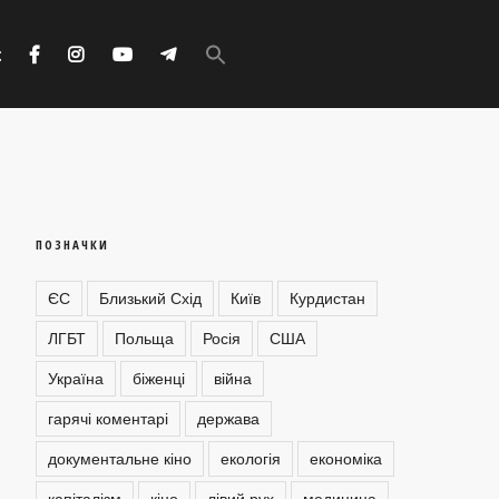
Search
for:
с
Search Button
ПОЗНАЧКИ
ЄС
Близький Схід
Київ
Курдистан
ЛГБТ
Польща
Росія
США
Україна
біженці
війна
гарячі коментарі
держава
документальне кіно
екологія
економіка
капіталізм
кіно
лівий рух
медицина