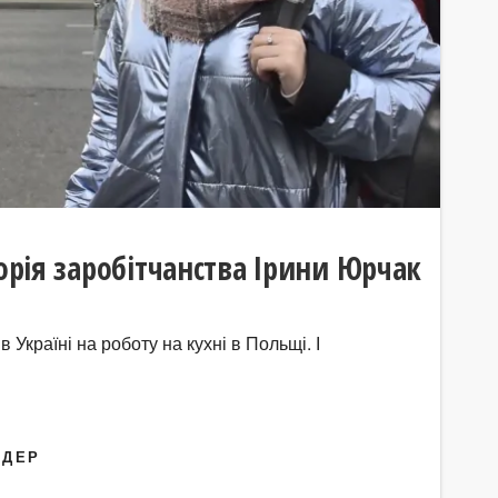
торія заробітчанства Ірини Юрчак
 Україні на роботу на кухні в Польщі. І
ЙДЕР