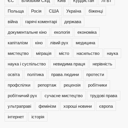
ЄС
Близький Схід
Київ
Курдистан
ЛГБТ
Польща
Росія
США
Україна
біженці
війна
гарячі коментарі
держава
документальне кіно
екологія
економіка
капіталізм
кіно
лівий рух
медицина
мистецтво
міграція
місто
насильство
наука
наука і суспільство
невидима праця
нерівність
освіта
політика
права людини
протести
профспілки
репортаж
рецензія
робітники
робітничий рух
сучасне мистецтво
трудові права
ультраправі
фемінізм
хороші новини
європа
інтернет
історія