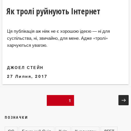
Як тролі руйнують Інтернет
Ця публікація аж ніяк не є хорошою ідеєю — ні для
суспільства, ні, звичайно, для мене. Адже «тролі»
харчуються увагою.
ДЖОЕЛ СТЕЙН
27 Липня, 2017
Навігація
На
Сторінка
1
ст
записів
ПОЗНАЧКИ