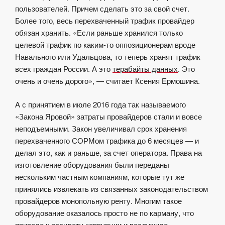
пользователей. Причем сделать это за свой счет.
Более того, весь перехваченный трафик провайдер
обязан хранить. «Если раньше хранился только
целевой трафик по каким-то оппозиционерам вроде
Навального или Удальцова, то теперь хранят трафик
всех граждан России. А это
терабайты данных
. Это
очень и очень дорого», — считает Ксения Ермошина.
А с принятием в июле 2016 года так называемого
«Закона Яровой» затраты провайдеров стали и вовсе
неподъемными. Закон увеличивал срок хранения
перехваченного СОРМом трафика до 6 месяцев — и
делал это, как и раньше, за счет оператора. Права на
изготовление оборудования были переданы
нескольким частным компаниям, которые тут же
принялись извлекать из связанных законодательством
провайдеров монопольную ренту. Многим такое
оборудование оказалось просто не по карману, что
привело к расцвету коррупции и послужило