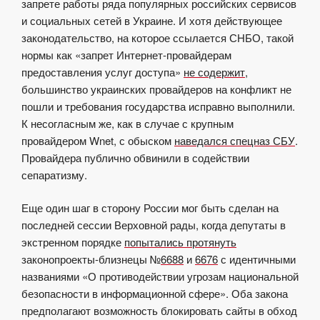
запрете работы ряда популярных российских сервисов
и социальных сетей в Украине. И хотя действующее
законодательство, на которое ссылается СНБО, такой
нормы как «запрет Интернет-провайдерам
предоставления услуг доступа»
не содержит
,
большинство украинских провайдеров на конфликт не
пошли и требования государства исправно выполнили.
К несогласным же, как в случае с крупным
провайдером
Wnet
, с обыском
наведался спецназ СБУ
.
Провайдера публично обвинили в содействии
сепаратизму.
Еще один шаг в сторону России мог быть сделан на
последней сессии Верховной рады, когда депутаты в
экстренном порядке
попытались протянуть
законопроекты-близнецы №
6688
и
6676
с идентичными
названиями «О противодействии угрозам национальной
безопасности в информационной сфере». Оба закона
предполагают возможность блокировать сайты в обход