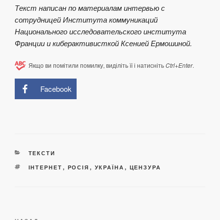
Текст написан по материалам интервью с
сотрудницей Института коммуникаций
Национального исследовательского института
Франции и киберактивисткой Ксенией Ермошиной.
Якщо ви помітили помилку, виділіть її і натисніть
Ctrl+Enter
.
Facebook
КАТЕГОРІЇ
ТЕКСТИ
ПОЗНАЧКИ
ІНТЕРНЕТ
,
РОСІЯ
,
УКРАЇНА
,
ЦЕНЗУРА
Навігація