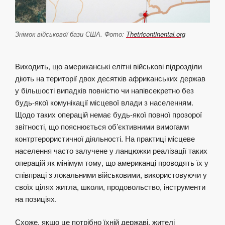
Знімок військової бази США. Фото:
Thetricontinental.org
Виходить, що американські елітні військові підрозділи
діють на території двох десятків африканських держав
у більшості випадків повністю чи напівсекретно без
будь-якої комунікації місцевої влади з населенням.
Щодо таких операцій немає будь-якої повної прозорої
звітності, що пояснюється об’єктивними вимогами
контртерористичної діяльності. На практиці місцеве
населення часто залучене у ланцюжки реалізації таких
операцій як мінімум тому, що американці проводять їх у
співпраці з локальними військовими, використовуючи у
своїх цілях житла, школи, продовольство, інструменти
на позиціях.
Схоже, якщо це потрібно їхній державі, жителі