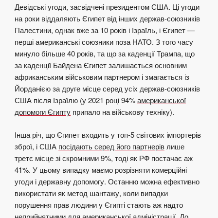
Девідські угоди, засвідчені президентом США. Ці угоди
на роки віддаляють Єгипет від інших держав-союзників
Палестини, однак вже за 10 років і Ізраїль, і Єгипет —
перші американські союзники поза НАТО. З того часу
минуло більше 40 років, та що за каденції Трампа, що
за каденції Байдена Єгипет залишається основним
африканським військовим партнером і змагається із
Йорданією за друге місце серед усіх держав-союзників
США після Ізраїлю (у 2021 році 94%
американської
допомоги Єгипту
припало на військову техніку).
Інша річ, що Єгипет входить у топ-5 світових імпортерів
зброї, і США
посідають серед його партнерів
лише
третє місце зі скромними 9%, тоді як РФ постачає аж
41%. У цьому випадку маємо розрізняти комерційні
угоди і державну допомогу. Останню можна ефективно
використати як метод шантажу, коли випадки
порушення прав людини у Єгипті стають аж надто
неприйнятними для американської адміністрації. До