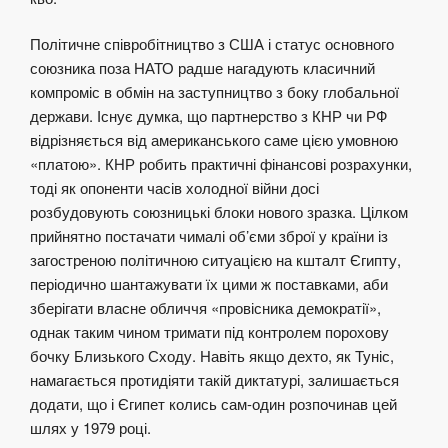
Політичне співробітництво з США і статус основного
союзника поза НАТО радше нагадують класичний
компроміс в обмін на заступництво з боку глобальної
держави. Існує думка, що партнерство з КНР чи РФ
відрізняється від американського саме цією умовною
«платою». КНР робить практичні фінансові розрахунки,
тоді як опоненти часів холодної війни досі
розбудовують союзницькі блоки нового зразка. Цілком
прийнятно постачати чималі об’єми зброї у країни із
загостреною політичною ситуацією на кшталт Єгипту,
періодично шантажувати їх цими ж поставками, аби
зберігати власне обличчя «провісника демократії»,
однак таким чином тримати під контролем порохову
бочку Близького Сходу. Навіть якщо дехто, як Туніс,
намагається протидіяти такій диктатурі, залишається
додати, що і Єгипет колись сам-один розпочинав цей
шлях у 1979 році.