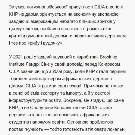
За умов потужної військової присутності США в регіоні
КНР не дарма орієнтується на економічну експансію
,
завдаючи американцям набагато більших збитків у
цьому секторі, особливо в контексті трампівської
критики гуманітарної допомоги африканським державам
і тез про «рибу і вудочку».
У 2021 році старший науковий
співробітник Brooking
Institute Лендрі Сінє у своїй доповіді
перед Конгресом
США зазначив, що з 2009 року, коли КНР стала першим
торговельним партнером африканських держав в
цілому, США втратили свої позиції. При чому не тільки
в сенсі об’ємів експорту та імпорту, а й у секторі
інфраструктури та освіти. Зокрема, він згадує, що саме
КНР, а не Сполучене Королівство чи США, стала
першим за кількістю англомовних африканських
студентів напрямом освіти. Основною проблемою
постає гнучкість — тобто готовність втілювати локальні