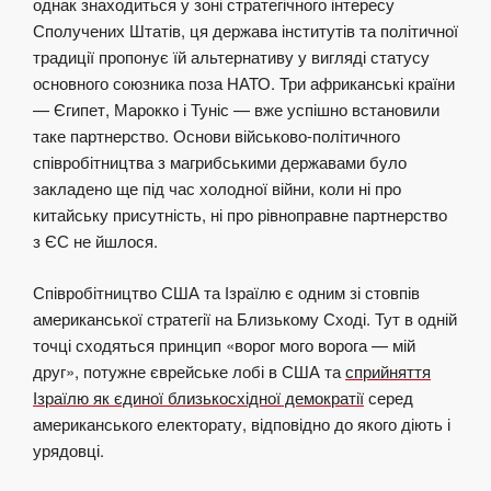
однак знаходиться у зоні стратегічного інтересу
Сполучених Штатів, ця держава інститутів та політичної
традиції пропонує їй альтернативу у вигляді статусу
основного союзника поза НАТО. Три африканські країни
— Єгипет, Марокко і Туніс — вже успішно встановили
таке партнерство. Основи військово-політичного
співробітництва з магрибськими державами було
закладено ще під час холодної війни, коли ні про
китайську присутність, ні про рівноправне партнерство
з ЄС не йшлося.
Співробітництво США та Ізраїлю є одним зі стовпів
американської стратегії на Близькому Сході. Тут в одній
точці сходяться принцип «ворог мого ворога — мій
друг», потужне єврейське лобі в США та
сприйняття
Ізраїлю як єдиної близькосхідної демократії
серед
американського електорату, відповідно до якого діють і
урядовці.