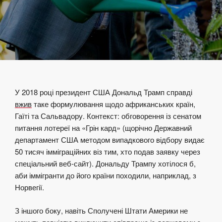
У 2018 році президент США Дональд Трамп справді
вжив
таке формулювання щодо африканських країн,
Гаїті та Сальвадору. Контекст: обговорення із сенатом
питання лотереї на «Грін кард» (щорічно Державний
департамент США методом випадкового відбору видає
50 тисяч імміграційних віз тим, хто подав заявку через
спеціальний веб-сайт). Дональду Трампу хотілося б,
аби іммігранти до його країни походили, наприклад, з
Норвегії.
З іншого боку, навіть Сполучені Штати Америки не