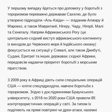
У першому випадку йдеться про допомогу у боротьбі з
тероризмом переважно державам Сахелю, де було
утворено підрозділи «Аль-Каїди» — згаданим Алжиру й
Марокко, а також Мавританії, Нігеру, Чаду, Нігерії, Малі
та Сенегалу. Напрям Африканського Рогу (це
центрально-східний виступ африканського континенту
із виходом до Червоного моря й Індійського океану)
фокусується на ситуації у Сомалі, але також Джибуті,
Судані, Еритреї та інших державах східної Африки,
передовсім надаючи пріоритет боротьбі з морським
піратством.
З 2009 року в Африці діють сили спеціальних операцій
США — елітні спецпідрозділи, навчені боротьби з
тероризмом. Згідно з дослідженнями Браунського
університету, з 2018 по 2020 роки США провели 85
контртерористичних операцій у світі. За типом їх
поділяють на прямі повітряні чи дрон-атаки, наземні