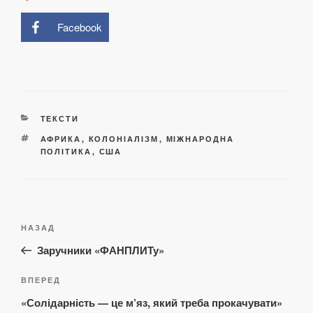
Facebook
КАТЕГОРІЇ
ТЕКСТИ
ПОЗНАЧКИ
АФРИКА
,
КОЛОНІАЛІЗМ
,
МІЖНАРОДНА
ПОЛІТИКА
,
США
Навігація
Попередній
НАЗАД
записів
запис:
Заручники «ФАНПЛИТу»
Наступний
ВПЕРЕД
запис
«Солідарність — це м’яз, який треба прокачувати»