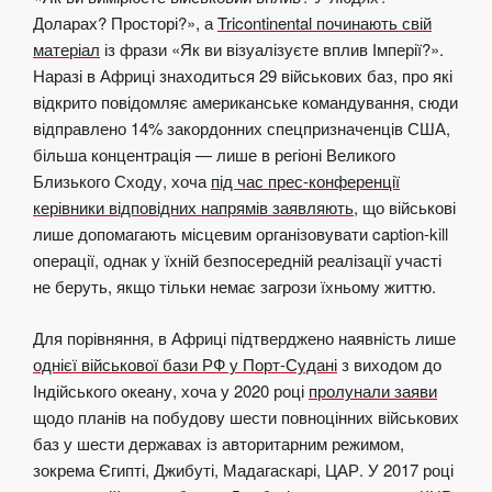
Доларах? Просторі?», а
Tricontinental починають свій
матеріал
із фрази «Як ви візуалізуєте вплив Імперії?».
Наразі в Африці знаходиться 29 військових баз, про які
відкрито повідомляє американське командування, сюди
відправлено 14% закордонних спецпризначенців США,
більша концентрація — лише в регіоні Великого
Близького Сходу, хоча
під час прес-конференції
керівники відповідних напрямів заявляють
, що військові
лише допомагають місцевим організовувати caption-kill
операції, однак у їхній безпосередній реалізації участі
не беруть, якщо тільки немає загрози їхньому життю.
Для порівняння, в Африці підтверджено наявність лише
однієї військової бази РФ у Порт-Судані
з виходом до
Індійського океану, хоча у 2020 році
пролунали заяви
щодо планів на побудову шести повноцінних військових
баз у шести державах із авторитарним режимом,
зокрема Єгипті, Джибуті, Мадагаскарі, ЦАР. У 2017 році