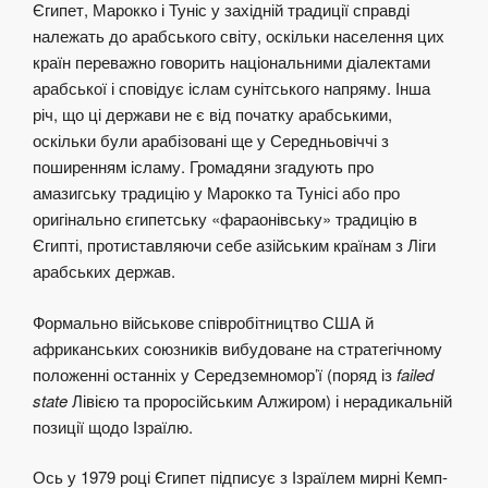
Єгипет, Марокко і Туніс у західній традиції справді
належать до арабського світу, оскільки населення цих
країн переважно говорить національними діалектами
арабської і сповідує іслам сунітського напряму. Інша
річ, що ці держави не є від початку арабськими,
оскільки були арабізовані ще у Середньовіччі з
поширенням ісламу. Громадяни згадують про
амазигську традицію у Марокко та Тунісі або про
оригінально єгипетську «фараонівську» традицію в
Єгипті, протиставляючи себе азійським країнам з Ліги
арабських держав.
Формально військове співробітництво США й
африканських союзників вибудоване на стратегічному
положенні останніх у Середземномор’ї (поряд із
failed
state
Лівією та проросійським Алжиром) і нерадикальній
позиції щодо Ізраїлю.
Ось у 1979 році Єгипет підписує з Ізраїлем мирні Кемп-