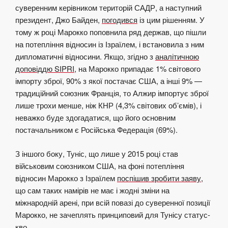
суверенним керівником територій САДР, а наступний
президент, Джо Байден,
погодився
із цим рішенням. У
тому ж році Марокко поповнила ряд держав, що пішли
на потепління відносин із Ізраїлем, і встановила з ним
дипломатичні відносини. Якщо, згідно з
аналітичною
доповіддю SIPRI
, на Марокко припадає 1% світового
імпорту зброї, 90% з якої постачає США, а інші 9% —
традиційний союзник Франція, то Алжир імпортує зброї
лише трохи менше, ніж КНР (4,3% світових об’ємів), і
неважко буде здогадатися, що його основним
постачальником є Російська Федерація (69%).
З іншого боку, Туніс, що лише у 2015 році став
військовим союзником США, на фоні потепління
відносин Марокко з Ізраїлем
поспішив зробити заяву
,
що сам таких намірів не має і жодні зміни на
міжнародній арені, при всій повазі до суверенної позиції
Марокко, не зачеплять принциповий для Тунісу статус-
кво.