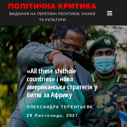
ВИДАННЯ НА ПЕРЕТИНІ ПОЛІТИКИ, НАУКИ
ТА КУЛЬТУРИ
«All these shithole
countries» і нова
американська стратегія у
битві за Африку
ОЛЕКСАНДРА ТЕРЕНТЬЄВА
29 Листопада, 2021