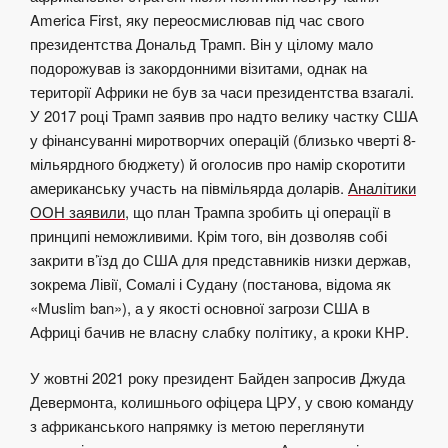
America First, яку переосмислював під час свого
президентства Дональд Трамп. Він у цілому мало
подорожував із закордонними візитами, однак на
території Африки не був за часи президентства взагалі.
У 2017 році Трамп заявив про надто велику частку США
у фінансуванні миротворчих операцій (близько чверті 8-
мільярдного бюджету) й оголосив про намір скоротити
американську участь на півмільярда доларів.
Аналітики
ООН заявили
, що план Трампа зробить ці операції в
принципі неможливими. Крім того, він дозволяв собі
закрити в’їзд до США для представників низки держав,
зокрема Лівії, Сомалі і Судану (постанова, відома як
«Muslim ban»), а у якості основної загрози США в
Африці бачив не власну слабку політику, а кроки КНР.
У жовтні 2021 року президент Байден запросив Джуда
Девермонта, колишнього офіцера ЦРУ, у свою команду
з африканського напрямку із метою переглянути