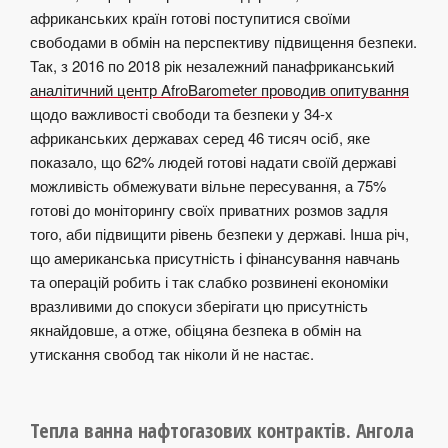
африканських країн готові поступитися своїми
свободами в обмін на перспективу підвищення безпеки.
Так, з 2016 по 2018 рік незалежний панафриканський
аналітичний центр AfroBarometer проводив опитування
щодо важливості свободи та безпеки у 34-х
африканських державах серед 46 тисяч осіб, яке
показало, що 62% людей готові надати своїй державі
можливість обмежувати вільне пересування, а 75%
готові до моніторингу своїх приватних розмов задля
того, аби підвищити рівень безпеки у державі. Інша річ,
що американська присутність і фінансування навчань
та операцій робить і так слабко розвинені економіки
вразливими до спокуси зберігати цю присутність
якнайдовше, а отже, обіцяна безпека в обмін на
утискання свобод так ніколи й не настає.
Тепла ванна нафтогазових контрактів. Ангола