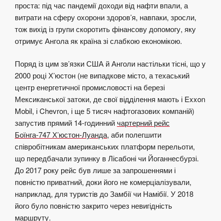
проста: під час пандемії доходи від нафти впали, а
витрати на сферу охорони здоров’я, навпаки, зросли,
тож вихід із групи скоротить фінансову допомогу, яку
отримує Ангола як країна зі слабкою економікою.
Поряд із цим зв’язки США й Анголи настільки тісні, що у
2000 році Х’юстон (не випадкове місто, а техаський
центр енергетичної промисловості на березі
Мексиканської затоки, де свої відділення мають і Exxon
Mobil, і Chevron, і ще 5 тисяч нафтогазових компаній)
запустив прямий 14-годинний
чартерний рейс
Боїнга-747 Х’юстон-Луанда
, аби полегшити
співробітникам американських платформ перельоти,
що передбачали зупинку в Лісабоні чи Йоганнесбурзі.
До 2017 року рейс був лише за запрошеннями і
повністю приватний, доки його не комерціалізували,
наприклад, для туристів до Замбії чи Намібії. У 2018
його було повністю закрито через невигідність
маршруту.