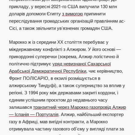
прикладу, у вересні 2021-го США вилучили 130 млн
доларів допомоги Єгипту
з вимогою
припинити
переслідування громадських організацій правлінням ас-
Сісі, а також звільнити ув’язнених громадян США.
Марокко ж із середини ХХ століття перебуває у
міждержавному конфлікті з Алжиром. У його основі —
прикордонні суперечки (зокрема, Алжир логістично й
політично підтримує
уряд невизнаної Сахарської
Арабської Демократичної Республіки
, чиє керівництво,
Фронт ПОЛІСАРІО, в екзилі розміщується в
алжирському Тиндуфі), а також суперництво за вплив у
регіоні. З 1994 року між державами закриті кордони, і
єдиним успішним проєктом до недавнього часу
залишався
транзитний через Марокко газопровід Алжир
— Іспанія — Португалія
. Алжир, найбільший експортер
газу в Африці, мав вигідні контракти, а Марокко
отримувала частину газового об’єму у вигляді плати за