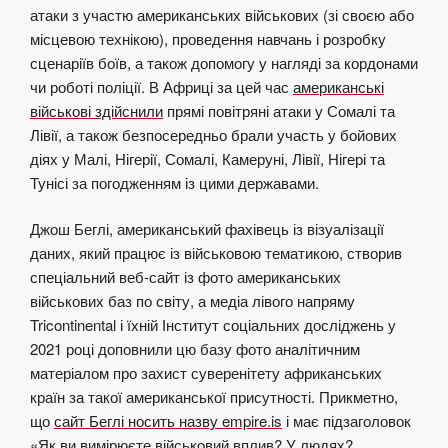
атаки з участю американських військових (зі своєю або
місцевою технікою), проведення навчань і розробку
сценаріїв боїв, а також допомогу у нагляді за кордонами
чи роботі поліції. В Африці за цей час
американські
військові здійснили
прямі повітряні атаки у Сомалі та
Лівії, а також безпосередньо брали участь у бойових
діях у Малі, Нігерії, Сомалі, Камеруні, Лівії, Нігері та
Тунісі за погодженням із цими державами.
Джош Беглі, американський фахівець із візуалізації
даних, який працює із військовою тематикою, створив
спеціальний веб-сайт із фото американських
військових баз по світу, а медіа лівого напряму
Tricontinental і їхній Інститут соціальних досліджень у
2021 році доповнили цю базу фото аналітичним
матеріалом про захист суверенітету африканських
країн за такої американської присутності. Прикметно,
що
сайт Беглі носить назву empire.is
і має підзаголовок
«Як ви вимірюєте військовий вплив? У людях?