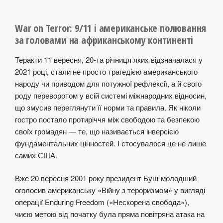
War on Terror: 9/11 і американське полювання
за головами на африканському континенті
Теракти 11 вересня, 20-та річниця яких відзначалася у
2021 році, стали не просто трагедією американського
народу чи приводом для потужної рефлексії, а й свого
роду переворотом у всій системі міжнародних відносин,
що змусив переглянути її норми та правила. Як ніколи
гостро постало протиріччя між свободою та безпекою
своїх громадян — те, що називається інверсією
фундаментальних цінностей. І стосувалося це не лише
самих США.
Вже 20 вересня 2001 року президент Буш-молодший
оголосив американську «Війну з тероризмом» у вигляді
операції Enduring Freedom («Нескорена свобода»),
чиєю метою від початку була пряма повітряна атака на