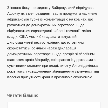
З іншого боку, президенту Байдену, який відвідував
Африку як віце-президент, варто продумати насичене
африканське турне із концентрацією на країнах, що
рухаються до демократичних перетворень, де
відбуваються справедливі виборчі кампанії і зміна
влади. США
могли би надавати потужний
дипломатичний ресурс країнам
, що готові ним
скористатись, оскільки наразі декларація
демократичних перетворень йде врозріз зі збройним
шантажем країн Магрибу, співпрацею із державами з
сумнівними кланами при владі, як-от у Анголі декілька
років тому, і усвідомленим збільшенням залежності від
власної присутності країн із вразливою економікою.
Читати більше: