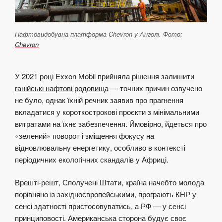
Нафтовидобувна платформа Chevron у Анголі. Фото:
Chevron
У 2021 році
Exxon Mobil прийняла рішення залишити
ганійські нафтові родовища
— точних причин озвучено
не було, однак їхній речник заявив про прагнення
вкладатися у короткострокові проєкти з мінімальними
витратами на їхнє забезпечення. Ймовірно, йдеться про
«зелений» поворот і зміщення фокусу на
відновлювальну енергетику, особливо в контексті
періодичних екологічних скандалів у Африці.
Врешті-решт, Сполучені Штати, країна начебто молода
порівняно із західноєвропейськими, програють КНР у
сенсі здатності пристосовуватись, а РФ — у сенсі
принциповості. Американська сторона будує своє