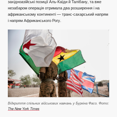
західноазійські позиції Аль-Каїди й Талібану, та вже
незабаром операція отримала два розширення і на
африканському континенті — транс-сахарський напрям
і напрям Африканського Рогу.
Відкриття спільних військових навчань у Буркіна Фасо. Фото:
The New York Times