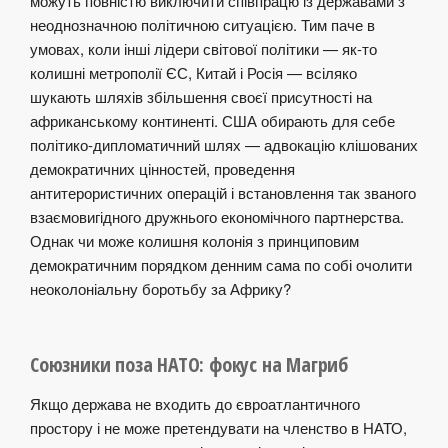
можуть повністю виключити співпрацю із державами з
неоднозначною політичною ситуацією. Тим паче в
умовах, коли інші лідери світової політики — як-то
колишні метрополії ЄС, Китай і Росія — всіляко
шукають шляхів збільшення своєї присутності на
африканському континенті. США обирають для себе
політико-дипломатичний шлях — адвокацію клішованих
демократичних цінностей, проведення
антитерористичних операцій і встановлення так званого
взаємовигідного дружнього економічного партнерства.
Однак чи може колишня колонія з принциповим
демократичним порядком денним сама по собі очолити
неоколоніальну боротьбу за Африку?
Союзники поза НАТО: фокус на Магриб
Якщо держава не входить до євроатлантичного
простору і не може претендувати на членство в НАТО,