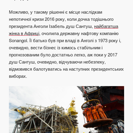
Можливо, у такому рішенні є місце наслідкам
непотичної кризи 2016 року, коли дочка тодішнього
президента Анголи Ізабель душ Сантуш,
найбагатша
жінка в Африці
, очолила державну нафтову компанію
Sonangol. Її батько був при владі в Анголі з 1973 року і,
очевидно, вести бізнес із кимось стабільним і
прогнозованим було достатньо легко, аж поки у 2017
душ Сантуш, очевидно, відчуваючи небезпеку,
відмовився балотуватись на наступних президентських
виборах.