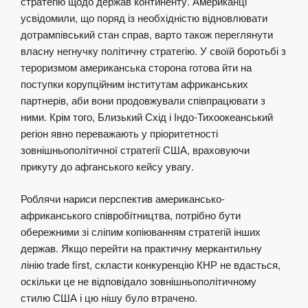
стратегію щодо держав континенту. Американці
усвідомили, що поряд із необхідністю відновлювати
дотрампівський стан справ, варто також переглянути
власну негнучку політичну стратегію. У своїй боротьбі з
тероризмом американська сторона готова йти на
поступки корупційним інститутам африканських
партнерів, аби вони продовжували співпрацювати з
ними. Крім того, Близький Схід і Індо-Тихоокеанський
регіон явно переважають у пріоритетності
зовнішньополітичної стратегії США, враховуючи
прикуту до афганського кейсу увагу.
Роблячи нариси перспектив американсько-
африканського співробітництва, потрібно бути
обережними зі сліпим копіюванням стратегій інших
держав. Якщо перейти на практичну меркантильну
лінію trade first, скласти конкуренцію КНР не вдасться,
оскільки це не відповідало зовнішньополітичному
стилю США і цю нішу було втрачено.