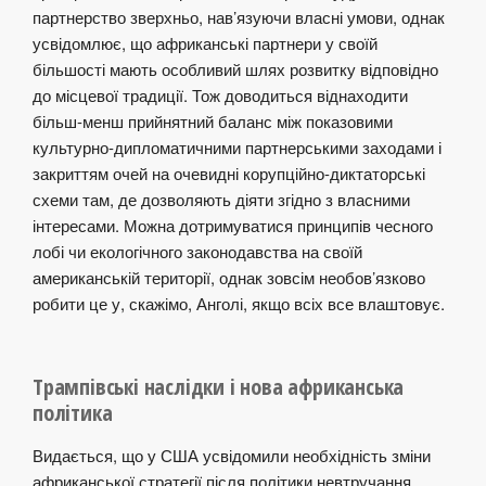
партнерство зверхньо, нав’язуючи власні умови, однак
усвідомлює, що африканські партнери у своїй
більшості мають особливий шлях розвитку відповідно
до місцевої традиції. Тож доводиться віднаходити
більш-менш прийнятний баланс між показовими
культурно-дипломатичними партнерськими заходами і
закриттям очей на очевидні корупційно-диктаторські
схеми там, де дозволяють діяти згідно з власними
інтересами. Можна дотримуватися принципів чесного
лобі чи екологічного законодавства на своїй
американській території, однак зовсім необов’язково
робити це у, скажімо, Анголі, якщо всіх все влаштовує.
Трампівські наслідки і нова африканська
політика
Видається, що у США усвідомили необхідність зміни
африканської стратегії після політики невтручання