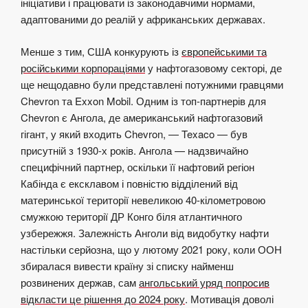
ініціативи і працювати із законодавчими нормами,
адаптованими до реалій у африканських державах.
Менше з тим, США конкурують із
європейськими та
російськими корпораціями
у нафтогазовому секторі, де
ще нещодавно були представлені потужними гравцями
Chevron та Exxon Mobil. Одним із топ-партнерів для
Chevron є Ангола, де американський нафтогазовий
гігант, у який входить Chevron, — Texaco — був
присутній з 1930-х років. Ангола — надзвичайно
специфічний партнер, оскільки її нафтовий регіон
Кабінда є ексклавом і повністю відділений від
материнської території невеликою 40-кілометровою
смужкою території ДР Конго біля атлантичного
узбережжя. Залежність Анголи від видобутку нафти
настільки серйозна, що у лютому 2021 року, коли ООН
збиралася вивести країну зі списку найменш
розвинених держав, сам
ангольський уряд попросив
відкласти це рішення до 2024 року
. Мотивація доволі