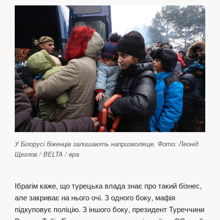
У Білорусі біженців залишають напризволяще. Фото: Леонід
Щеглов / BELTA / epa
Ібрагім каже, що турецька влада знає про такий бізнес,
але закриває на нього очі. З одного боку, мафія
підкуповує поліцію. З іншого боку, президент Туреччини