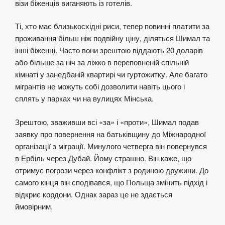
візи біженців виганяють із готелів.
Ті, хто має близькосхідні риси, тепер повинні платити за
проживання більш ніж подвійну ціну, діляться Шимал та
інші біженці. Часто вони зрештою віддають 20 доларів
або більше за ніч за ліжко в переповненій спільній
кімнаті у занедбаній квартирі чи гуртожитку. Але багато
мігрантів не можуть собі дозволити навіть цього і
сплять у парках чи на вулицях Мінська.
Зрештою, зваживши всі «за» і «проти», Шимал подав
заявку про повернення на батьківщину до Міжнародної
організації з міграції. Минулого четверга він повернувся
в Ербіль через Дубай. Йому страшно. Він каже, що
отримує погрози через конфлікт з родиною дружини. До
самого кінця він сподівався, що Польща змінить підхід і
відкриє кордони. Однак зараз це не здається
ймовірним.