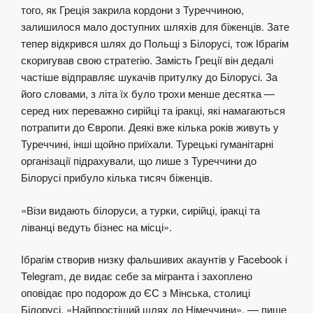
того, як Греція закрила кордони з Туреччиною,
залишилося мало доступних шляхів для біженців. Зате
тепер відкрився шлях до Польщі з Білорусі, тож Ібрагім
скоригував свою стратегію. Замість Греції він дедалі
частіше відправляє шукачів притулку до Білорусі. За
його словами, з літа їх було трохи менше десятка —
серед них переважно сирійці та іракці, які намагаються
потрапити до Європи. Деякі вже кілька років живуть у
Туреччині, інші щойно приїхали. Турецькі гуманітарні
організації підрахували, що лише з Туреччини до
Білорусі прибуло кілька тисяч біженців.
«Візи видають білоруси, а турки, сирійці, іракці та
ліванці ведуть бізнес на місці».
Ібрагім створив низку фальшивих акаунтів у Facebook і
Telegram, де видає себе за мігранта і захоплено
оповідає про подорож до ЄС з Мінська, столиці
Білорусі. «Найпростіший шлях до Німеччини», –– пише