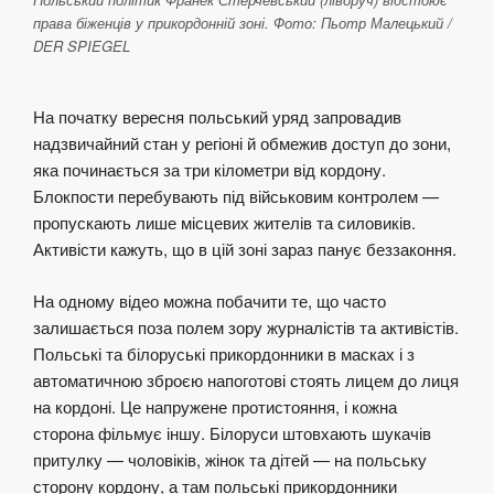
права біженців у прикордонній зоні. Фото: Пьотр Малецький /
DER SPIEGEL
На початку вересня польський уряд запровадив
надзвичайний стан у регіоні й обмежив доступ до зони,
яка починається за три кілометри від кордону.
Блокпости перебувають під військовим контролем —
пропускають лише місцевих жителів та силовиків.
Активісти кажуть, що в цій зоні зараз панує беззаконня.
На одному відео можна побачити те, що часто
залишається поза полем зору журналістів та активістів.
Польські та білоруські прикордонники в масках і з
автоматичною зброєю напоготові стоять лицем до лиця
на кордоні. Це напружене протистояння, і кожна
сторона фільмує іншу. Білоруси штовхають шукачів
притулку — чоловіків, жінок та дітей — на польську
сторону кордону, а там польські прикордонники