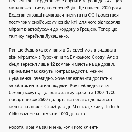
Реджеп Тайіп Ердоган хоче сприяти міграції до ЄС, щоб
мати важелі тиску на європейців. Ще навесні 2020 року
Ердоган справді намагався тиснути на ЄС і домогтися
поступок у сирійському конфлікті, для чого відправляв
мігрантів автобусами до кордону з Грецією. Тепер цю
тактику перейняв Лукашенко.
Раніше будь-яка компанія в Білорусі могла видавати
візи мігрантам з Туреччини та Близького Сходу. Але з
кінця вересня лише 12 компаній мають на це дозвіл.
Принаймні так кажуть контрабандисти. Режим
Лукашенка, очевидно, хоче забезпечити достатній
заробіток на торгівлі людьми. Контрабандисти та
біженці кажуть, що плата за візу зросла з 1200–1700
доларів до аж 2500 доларів, на додаток до вартості
квитка на літак зі Стамбула до Мінська, який у Turkish
Airlines може коштувати 1000 доларів.
Робота Ібрагіма закінчена, коли його клієнти