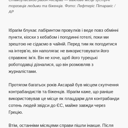
торговців людьми та біженців. Фото: Лефтеріс Пітаракіс /
AP
Ібрагім блукає лабіринтом провулків і веде повз обмінні
пункти, кіоски з кебабом і погодинні готелі, поки ми
зрештою не сідаємо в чайній. Перед тим як погодитися
на інтерв’ю, він наполягає не використовувати його
справжнє імʼя. Він не хоче, щоб його турецькі
роботодавці дізналися, що він розмовляв з
журналістами.
Протягом багатьох років Аксарай був місцем скупчення
контрабандистів та біженців. Ібрагім каже, що раніше
використовував це місце як плацдарм для контрабанди
сотень людей звідси до ЄС, майже завжди через
Грецію.
Втім, останніми місяцями справи пішли інакше. Після