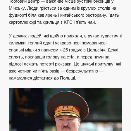
Торговий центр — важливе місце зустрічі біженців у
Мінську. Люди гріються за одним із круглих столів на
фудкорті біля кавʼярень і китайського ресторану, їдять
картоплю фрі та крильця з KFC і п’ють чай.
У деяких людей, які щойно приїхали, в руках туристичні
килимки, теплий одяг і яскраво-нові помаранчеві
спальні мішки з написом «-25 градусів Цельсія». Деякі
сплять, поклавши голову на стіл, а перед ними на
підлозі лежать потерті рюкзаки. Це шукачі притулку, які
вже чотири чи п’ять разів — безрезультатно —
намагалися дістатися до Польщі.