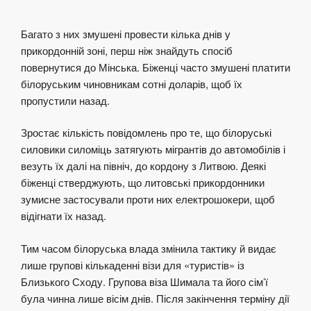
Багато з них змушені провести кілька днів у
прикордонній зоні, перш ніж знайдуть спосіб
повернутися до Мінська. Біженці часто змушені платити
білоруським чиновникам сотні доларів, щоб їх
пропустили назад.
Зростає кількість повідомлень про те, що білоруські
силовики силоміць затягують мігрантів до автомобілів і
везуть їх далі на північ, до кордону з Литвою. Деякі
біженці стверджують, що литовські прикордонники
зумисне застосували проти них електрошокери, щоб
відігнати їх назад.
Тим часом білоруська влада змінила тактику й видає
лише групові кількаденні візи для «туристів» із
Близького Сходу. Групова віза Шимала та його сім’ї
була чинна лише вісім днів. Після закінчення терміну дії