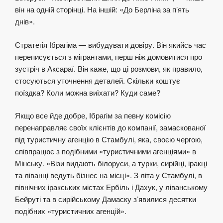
він на одній сторінці. На іншій: «До Берліна за п’ять
днів».
Стратегія Ібрагіма — вибудувати довіру. Він якийсь час
переписується з мігрантами, перш ніж домовитися про
зустріч в Аксараї. Він каже, що ці розмови, як правило,
стосуються уточнення деталей. Скільки коштує
поїздка? Коли можна виїхати? Куди саме?
Якщо все йде добре, Ібрагім за певну комісію
перенаправляє своїх клієнтів до компанії, замаскованої
під туристичну агенцію в Стамбулі, яка, своєю чергою,
співпрацює з подібними «туристичними агенціями» в
Мінську. «Візи видають білоруси, а турки, сирійці, іракці
та ліванці ведуть бізнес на місці». З літа у Стамбулі, в
північних іракських містах Ербіль і Дахук, у ліванському
Бейруті та в сирійському Дамаску зʼявилися десятки
подібних «туристичних агенцій».