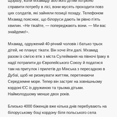
Щоразу, коли Мхамаду або його дітям потрібно
справити потребу в лісі, вони мусять проходити повз
цих солдатів, які зайняли позиції позаду. Телефоном
Мхамад пояснює, що білоруси дають їм рівно п’ять
хвилин. «Не тікайте, — попереджають вони. — Ми вас
знайдемо!».
Мхамад, одружений 40-річний чоловік і батько трьох
дітей, не планує тікати. Він хоче йти далі. Мхамад
разом із сімʼєю втік з міста Сулейманія на півночі Іраку в
надії потрапити до Європейського Союзу й податися
там на притулок і прилетів до Мінська з пересадкою в
Дубаї, щоб не ризикувати життям, перетинаючи
Середземне море. Тепер він застряг на зовнішньому
кордоні ЄС із дружиною та трьома дітьми.
Наймолодшому менше двох років.
Близько 4000 біженців вже кілька днів перебувають на
білоруському боці кордону біля польського села