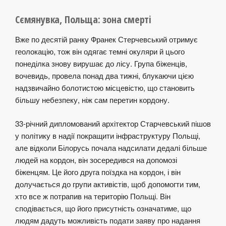
Сємянувка, Польща: зона смерті
​​Вже по десятій ранку Франек Стерчевський отримує
геолокацію, тож він одягає темні окуляри й цього
понеділка знову вирушає до лісу. Група біженців,
вочевидь, провела понад два тижні, блукаючи цією
надзвичайно болотистою місцевістю, що становить
більшу небезпеку, ніж сам перетин кордону.
33-річний дипломований архітектор Старчевський пішов
у політику в надії покращити інфраструктуру Польщі,
але відколи Білорусь почала надсилати дедалі більше
людей на кордон, він зосередився на допомозі
біженцям. Це його друга поїздка на кордон, і він
долучається до групи активістів, щоб допомогти тим,
хто все ж потрапив на територію Польщі. Він
сподівається, що його присутність означатиме, що
людям дадуть можливість подати заяву про надання