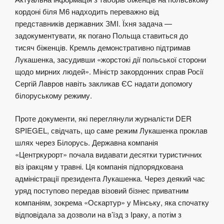
кордоні біля М6 надходить переважно від
представників державних ЗМІ. Їхня задача —
задокументувати, як погано Польща ставиться до
тисяч біженців. Кремль демонстративно підтримав
Лукашенка, засудивши «жорстокі дії польської сторони
щодо мирних людей». Міністр закордонних справ Росії
Сергій Лавров навіть закликав ЄС надати допомогу
білоруському режиму.
Проте документи, які переглянули журналісти DER
SPIEGEL, свідчать, що саме режим Лукашенка проклав
шлях через Білорусь. Державна компанія
«Центркурорт» почала видавати десятки туристичних
віз іракцям у травні. Ця компанія підпорядкована
адміністрації президента Лукашенка. Через деякий час
уряд поступово передав візовий бізнес приватним
компаніям, зокрема «Оскартур» у Мінську, яка спочатку
відповідала за дозволи на в’їзд з Іраку, а потім з