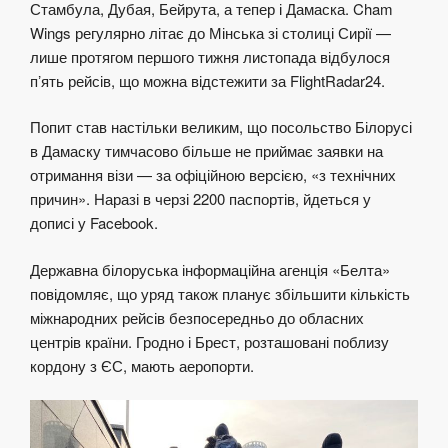
Стамбула, Дубая, Бейрута, а тепер і Дамаска. Cham
Wings регулярно літає до Мінська зі столиці Сирії —
лише протягом першого тижня листопада відбулося
пʼять рейсів, що можна відстежити за FlightRadar24.
Попит став настільки великим, що посольство Білорусі
в Дамаску тимчасово більше не приймає заявки на
отримання візи — за офіційною версією, «з технічних
причин». Наразі в черзі 2200 паспортів, йдеться у
дописі у Facebook.
Державна білоруська інформаційна агенція «Белта»
повідомляє, що уряд також планує збільшити кількість
міжнародних рейсів безпосередньо до обласних
центрів країни. Гродно і Брест, розташовані поблизу
кордону з ЄС, мають аеропорти.