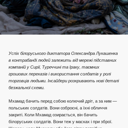
Успіх білоруського диктатора Олександра Лукашенка
в контрабанді людей залежить від мережі підставних
компаній у Сирії, Туреччині та Іраку, таємних
грошових переказів і використання солдатів у ролі
торговців людьми. Інсайдери розкривають нові деталі
безжальної схеми.
Мхамад бачить перед собою колючий дріт, а за ним —
польських солдатів. Вони озброєні, а їхні обличчя
закриті. Коли Мхамад озирається, він бачить
білоруських солдатів. Вони теж у масках і при зброї.