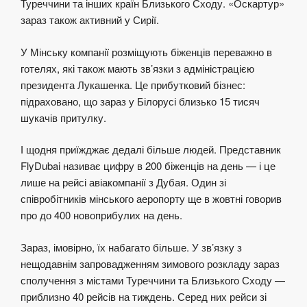
Туреччини та інших країн Близького Сходу. «Оскартур»
зараз також активний у Сирії.
У Мінську компанії розміщують біженців переважно в
готелях, які також мають зв’язки з адміністрацією
президента Лукашенка. Це прибутковий бізнес:
підраховано, що зараз у Білорусі близько 15 тисяч
шукачів притулку.
І щодня приїжджає дедалі більше людей. Представник
FlyDubai називає цифру в 200 біженців на день — і це
лише на рейсі авіакомпанії з Дубая. Один зі
співробітників мінського аеропорту ще в жовтні говорив
про до 400 новоприбулих на день.
Зараз, імовірно, їх набагато більше. У зв’язку з
нещодавнім запровадженням зимового розкладу зараз
сполучення з містами Туреччини та Близького Сходу —
приблизно 40 рейсів на тиждень. Серед них рейси зі