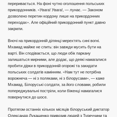
переривається. На фоні чутно оголошення польських
прикордонників. «Увага! Увага!, — лунає. — Законом
дозволено перетин кордону лише на прикордонних
переходах». Але офіційний прикордонний пункт давно
закрили.
Вночі на прикордонній ділянці мерехтять сині вогні.
Мхамад майже не спить: він завжди мусить бути на
варті. Він сподівається, що люди обік паркану
залишаться мирними, але додає, що деякі намагалися
пробити дірки в прикордонній огорожі та закидати
польських солдатів камінням. «Нам тут не потрібна
ворожнеча — ні з поляками, ні з білорусами», — каже
Мхамад. Білоруські солдати, за його словами, робили
попереджувальні постріли, коли біженці намагалися
повернутися до шосе.
Протягом останніх кількох місяців білоруський диктатор
Олександр Лукашенко привозив людей з Туреччини та