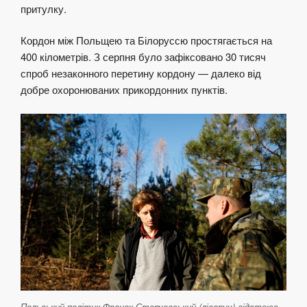
притулку.
Кордон між Польщею та Білоруссю простягається на
400 кілометрів. З серпня було зафіксовано 30 тисяч
спроб незаконного перетину кордону — далеко від
добре охоронюваних прикордонних пунктів.
Польський політик Франек Стерчевський (ліворуч) відстоює