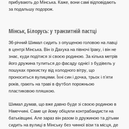
прибувають до Мінська. Каже, вони самі відповідають
за подальшу подорож.
Мінськ, Білорусь: у транзитній пастці
36-річний Шимал сидить з опущеною головою на лавці
в центрі Мінська. Він із Дахука на півночі Іраку, і він не
знає, куди подітися зі своєю родиною. За кілька метрів
його дружина тулиться до фасаду однієї з будівель у
пошуках прихистку від холодного вітру, що
проноситься вулицями. Їхні син і дочка, трьох і п’яти
років, грають на траві в футбол порожньою
пластиковою пляшкою.
Шимал думав, що вже давно буде зі своєю родиною в
Німеччині. Саме це йому обіцяли контрабандисти на
батьківщині. Але зараз він разом із дружиною та дітьми
сидить на вулиці в Мінську без чинної візи та місця, де