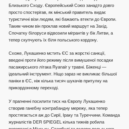
Близького Сходу. Європейський Союз занадто довго
просто спостерігав, як мінський правитель видає
туристичні візи людям, які бажають втекти до Європи.
Таким чином він проклав новий маршрут на Захід.
Спочатку білоруси відвозили мігрантів у бік Литви, а
тепер скупчують їх біля польського кордону.
Схоже, Лукашенко мстить ЄС за жорсткі санкції,
введені проти його режиму після вимушеної посадки
пасажирського літака Ryanair у травні. Біженці —
ідеальний інструмент. Ніщо зараз не викликає більшої
паніки в ЄС, ніж кілька тисяч шукачів притулку на
прикордонному переході.
У прагненні посилити тиск на Європу Лукашенко
створив ганебну контрабандну мережу, яка тепер
простягається аж до Сирії, Іраку та Туреччини. Команда
журналістів DER SPIEGEL кілька тижнів робила
репортажі в Мінську, Стамбулі та вздовж польського