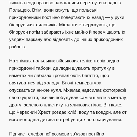
тижнів неодноразово намагалися перетнути кордон з
Польщею. Втім, вони кажуть, що польські
прикордонники постійно повертають їх назад — у руки
білоруських силовиків. Мігранти стверджують, що
білоруси потім забирають їхнє майно й переміщають їх
уздовж паркану або відвозять до інших прикордонних
районів.
На знімках польських військових гелікоптерів видно
прикордонні табори, де люди шукають притулку в
наметах чи лабазах і розпалюють багаття, щоб
врятуватися від холоду. Вночі температура
опускається нижче нуля. Мхамад надсилає фотографії
свого укриття, яке він побудував сам зі шматків металу,
дроту, зеленого пластику та ялинових гілок. Він каже,
що Червоний Хрест роздає хліб, воду та ковдри, але от
його молодша дитина потребує дитячого харчування.
Під час телефонної розмови зв’язок постійно