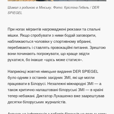
Шимал з родиною в Мінську. Фото: Крістіна Гебель / DER
SPIEGEL
При ногах мігрантів нагромаджені рюкзаки та спальні
мішки. Якщо спробувати з ними бодай заговорити,
наближаються чоловіки у спортивному вбранні,
перебивають і ставлять провокаційні питання. Зрештою
вони починають погрожувати, що краще звідти
рухатися, бо інакше «щось може статися».
Наприкінці жовтня німецьке видання DER SPIEGEL
було одним з останніх західних ЗМІ, які ще могли
працювати в Білорусі. Незалежні міжнародні ЗМІ — а
також критично налаштовані білоруські ЗМІ — в країні
тепер небажані. Диктатор Лукашенко вже заарештував
десятки білоруських журналістів.
Актуальна інформація з таборів біженців на польському