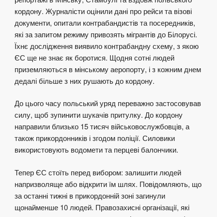
кордону. Журналісти оцінили дані про рейси та візові
документи, опитали контрабандистів та посередників,
які за запитом режиму привозять мігрантів до Білорусі.
Їхнє дослідження виявило контрабандну схему, з якою
ЄС ще не знає як боротися. Щодня сотні людей
приземляються в мінському аеропорту, і з кожним днем
дедалі більше з них рушають до кордону.
До цього часу польський уряд переважно застосовував
силу, щоб зупинити шукачів притулку. До кордону
направили близько 15 тисяч військовослужбовців, а
також прикордонників і згодом поліції. Силовики
використовують водомети та перцеві балончики.
Тепер ЄС стоїть перед вибором: залишити людей
напризволяще або відкрити їм шлях. Повідомляють, що
за останні тижні в прикордонній зоні загинули
щонайменше 10 людей. Правозахисні організації, які