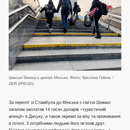
Іракські біженці в центрі Мінська. Фото: Крістіна Гебель /
DER SPIEGEL
За переліт зі Стамбула до Мінська з сімʼєю Шимал
загалом заплатив 14 тисяч доларів «туристичній
агенції» в Дахуку, а також окремо за візу та проживання
в готелі. З потрібними людьми його звʼязав друг.
Поїздка коштувала майже всіх його заощаджень, а