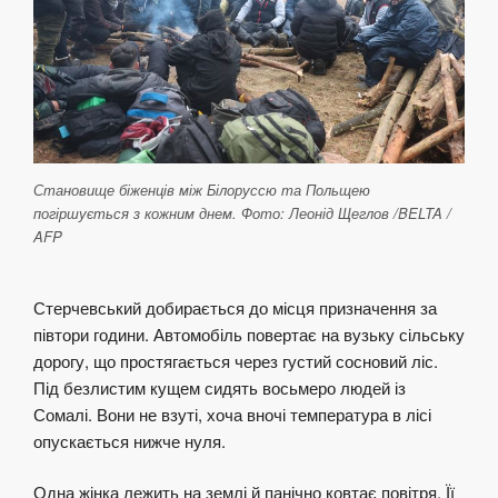
Становище біженців між Білоруссю та Польщею
погіршується з кожним днем. Фото: Леонід Щеглов /BELTA /
AFP
Стерчевський добирається до місця призначення за
півтори години. Автомобіль повертає на вузьку сільську
дорогу, що простягається через густий сосновий ліс.
Під безлистим кущем сидять восьмеро людей із
Сомалі. Вони не взуті, хоча вночі температура в лісі
опускається нижче нуля.
Одна жінка лежить на землі й панічно ковтає повітря. Її