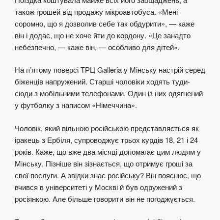
також грошей від продажу мікроавтобуса. «Мені
соромно, що я дозволив себе так обдурити», — каже
він і додає, що не хоче йти до кордону. «Це занадто
небезпечно, — каже він, — особливо для дітей».
На п’ятому поверсі ТРЦ Galleria у Мінську настрій серед
біженців напружений. Старші чоловіки ходять туди-
сюди з мобільними телефонами. Один із них одягнений
у футболку з написом «Німеччина».
Чоловік, який вільною російською представляється як
іракець з Ербіля, супроводжує трьох курдів 18, 21 і 24
років. Каже, що вже два місяці допомагає цим людям у
Мінську. Пізніше він зізнається, що отримує гроші за
свої послуги. А звідки знає російську? Він пояснює, що
вчився в університеті у Москві й був одружений з
росіянкою. Але більше говорити він не погоджується.