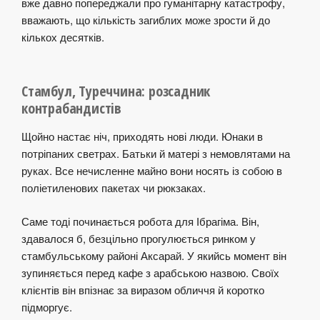
вже давно попереджали про гуманітарну катастрофу,
вважають, що кількість загиблих може зрости й до
кількох десятків.
Стамбул, Туреччина: розсадник
контрабандистів
Щойно настає ніч, приходять нові люди. Юнаки в
потріпаних светрах. Батьки й матері з немовлятами на
руках. Все нечисленне майно вони носять із собою в
поліетиленових пакетах чи рюкзаках.
Саме тоді починається робота для Ібрагіма. Він,
здавалося б, безцільно прогулюється ринком у
стамбульському районі Аксарай. У якийсь момент він
зупиняється перед кафе з арабською назвою. Своїх
клієнтів він впізнає за виразом обличчя й коротко
підморгує.