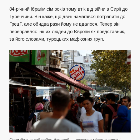
34-річний Ібрагім сім років тому втік від війни в Сирії до
Туреччини. Він каже, що двічі намагався потрапити до
Греції, але обидва рази йому не вдалося. Тепер він
переправляє інших людей до Європи як представник,
за його словами, турецьких мафіозних груп.
Стамбульський район Аксарай — важливе місце зустрічі