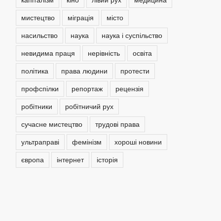
мистецтво
міграція
місто
насильство
наука
наука і суспільство
невидима праця
нерівність
освіта
політика
права людини
протести
профспілки
репортаж
рецензія
робітники
робітничий рух
сучасне мистецтво
трудові права
ультраправі
фемінізм
хороші новини
європа
інтернет
історія