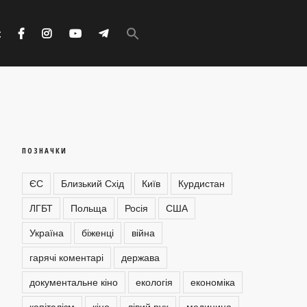
Search
for:
с
Search Button
ПОЗНАЧКИ
ЄС
Близький Схід
Київ
Курдистан
ЛГБТ
Польща
Росія
США
Україна
біженці
війна
гарячі коментарі
держава
документальне кіно
екологія
економіка
капіталізм
кіно
лівий рух
медицина