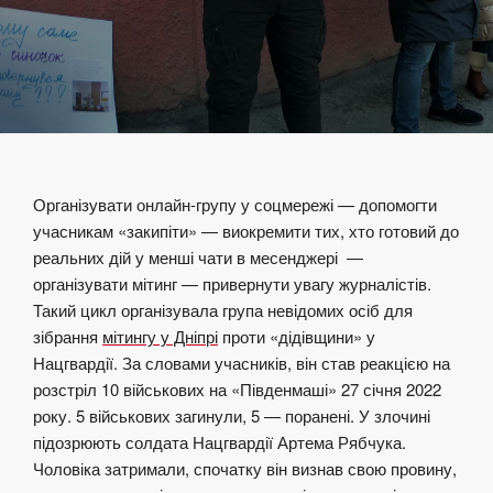
Організувати онлайн-групу у соцмережі — допомогти
учасникам «закипіти» — виокремити тих, хто готовий до
реальних дій у менші чати в месенджері —
організувати мітинг — привернути увагу журналістів.
Такий цикл організувала група невідомих осіб для
зібрання
мітингу у Дніпрі
проти «дідівщини» у
Нацгвардії. За словами учасників, він став реакцією на
розстріл 10 військових на «Південмаші» 27 січня 2022
року. 5 військових загинули, 5 — поранені. У злочині
підозрюють солдата Нацгвардії Артема Рябчука.
Чоловіка затримали, спочатку він визнав свою провину,