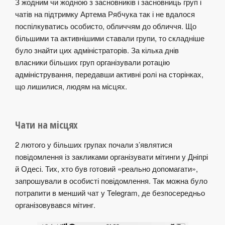
З жодним чи жодною з засновників і засновниць груп і
чатів на підтримку Артема Рябчука так і не вдалося
поспілкуватись особисто, обличчям до обличчя. Що
більшими та активнішими ставали групи, то складніше
було знайти цих адміністраторів. За кілька днів
власники більших груп організували ротацію
адміністрування, передавши активні ролі на сторінках,
що лишилися, людям на місцях.
Чати на місцях
2 лютого у більших групах почали з’являтися
повідомлення із закликами організувати мітинги у Дніпрі
й Одесі. Тих, хто був готовий «реально допомагати»,
запрошували в особисті повідомлення. Так можна було
потрапити в менший чат у Telegram, де безпосередньо
організовувався мітинг.