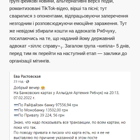
групі фейкові новини, альтернативні версії подій,
романтизовані TikTok-відео, вірші та пісні; тут
сварилися з опонентами, відпрацьовуючи заперечення
незгодним і розповсюджуючи емоційне зараження. Тут
же невідомі збирали кошти на адвокатів Рябчуку,
посилаючись на те, що наданий йому державний
адвокат «зіллє справу»
. Загалом група «кипіла» 5 днів,
1
перед тим як перейти на наступний етап — заклики до
організації мітингів.