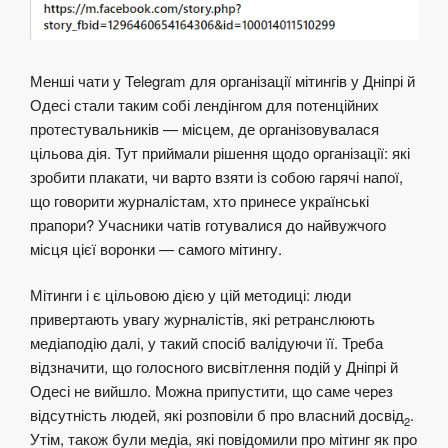
Менші чати у Telegram для організації мітингів у Дніпрі й
Одесі стали таким собі лендінгом для потенційних
протестувальників — місцем, де організовувалася
цільова дія. Тут приймали рішення щодо організації: які
зробити плакати, чи варто взяти із собою гарячі напої,
що говорити журналістам, хто принесе українські
прапори? Учасники чатів готувалися до найвужчого
місця цієї воронки — самого мітингу.
Мітинги і є цільовою дією у цій методиці: люди
привертають увагу журналістів, які ретранслюють
медіаподію далі, у такий спосіб валідуючи її. Треба
відзначити, що голосного висвітлення подій у Дніпрі й
Одесі не вийшло. Можна припустити, що саме через
відсутність людей, які розповіли б про власний досвід
.
2
Утім, також були медіа, які повідомили про мітинг як про