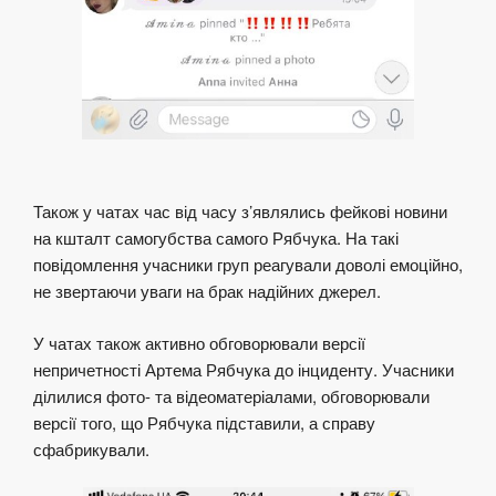
Також у чатах час від часу з’являлись фейкові новини
на кшталт самогубства самого Рябчука. На такі
повідомлення учасники груп реагували доволі емоційно,
не звертаючи уваги на брак надійних джерел.
У чатах також активно обговорювали версії
непричетності Артема Рябчука до інциденту. Учасники
ділилися фото- та відеоматеріалами, обговорювали
версії того, що Рябчука підставили, а справу
сфабрикували.