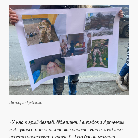
Вікторія Грібенко
«У нас в армії безлад, дідівщина. І випадок з Артемом
Рябчуком став останньою краплею. Наше завдання —
просто привернути увагу. […] На даний момент