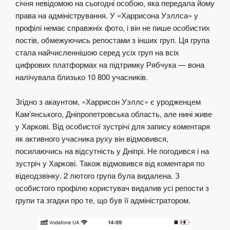
січня невідомою на сьогодні особою, яка передала йому
права на адміністрування. У «Харрисона Уэллса» у
профілі немає справжніх фото, і він не пише особистих
постів, обмежуючись репостами з інших груп. Ця група
стала найчисленнішою серед усіх груп на всіх
цифрових платформах на підтримку Рябчука — вона
налічувала близько 10 800 учасників.
Згідно з акаунтом, «Харрисон Уэллс» є уродженцем
Кам’янського, Дніпропетровська область, але нині живе
у Харкові. Від особистої зустрічі для запису коментаря
як активного учасника руху він відмовився,
посилаючись на відсутність у Дніпрі. Не погодився і на
зустріч у Харкові. Також відмовився від коментаря по
відеодзвінку. 2 лютого група була видалена. З
особистого профілю користувач видалив усі репости з
групи та згадки про те, що був її адміністратором.