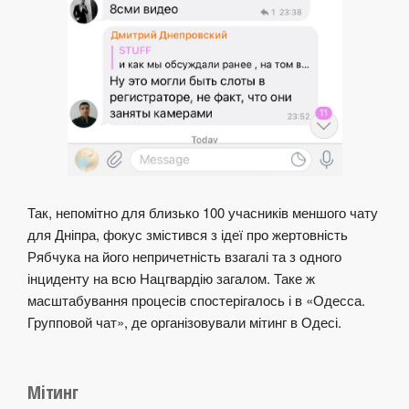
Так, непомітно для близько 100 учасників меншого чату
для Дніпра, фокус змістився з ідеї про жертовність
Рябчука на його непричетність взагалі та з одного
інциденту на всю Нацгвардію загалом. Таке ж
масштабування процесів спостерігалось і в «Одесса.
Групповой чат», де організовували мітинг в Одесі.
Мітинг