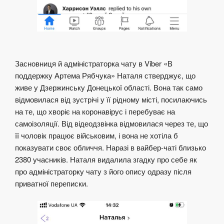
Засновниця й адміністраторка чату в Viber «В
поддержку Артема Рябчука» Наталя стверджує, що
живе у Дзержинську Донецької області. Вона так само
відмовилася від зустрічі у її рідному місті, посилаючись
на те, що хворіє на коронавірус і перебуває на
самоізоляції. Від відеодзвінка відмовилася через те, що
її чоловік працює військовим, і вона не хотіла б
показувати своє обличчя. Наразі в вайбер-чаті близько
2380 учасників. Наталя видалила згадку про себе як
про адміністраторку чату з його опису одразу після
приватної переписки.