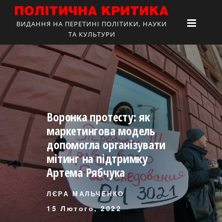
ВИДАННЯ НА ПЕРЕТИНІ ПОЛІТИКИ, НАУКИ
ТА КУЛЬТУРИ
Воронка протесту: як
маркетингова модель
допомогла організувати
мітинг на підтримку
Артема Рябчука
ЛЄРА МАЛЬЧЕНКО
15 Лютого, 2022