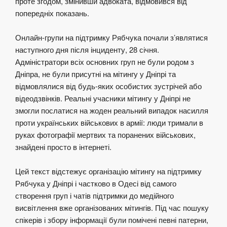
проте згодом, змінивши адвоката, відмовився від
попередніх показань.
Онлайн-групи на підтримку Рябчука почали з’являтися
наступного дня після інциденту, 28 січня.
Адміністратори всіх основних груп не були родом з
Дніпра, не були присутні на мітингу у Дніпрі та
відмовлялися від будь-яких особистих зустрічей або
відеодзвінків. Реальні учасники мітингу у Дніпрі не
змогли послатися на жоден реальний випадок насилля
проти українських військових в армії: люди тримали в
руках фотографії мертвих та поранених військових,
знайдені просто в інтернеті.
Цей текст відстежує організацію мітингу на підтримку
Рябчука у Дніпрі і частково в Одесі від самого
створення груп і чатів підтримки до медійного
висвітлення вже організованих мітингів. Під час пошуку
спікерів і збору інформації були помічені певні патерни,