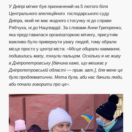
У Дніпрі мітинг був призначений на 5 лютого біля
Центрального апеляційного господарського суду
Дніпра, який не має жодного стосунку ні до справи
Рябчука, ні до Нацгвардії. За словами Анни Григоренко,
яка представилася організаторкою мітингу, присутнім
важливо було привернути увагу людей, тому обрали
місце просто у центрі міста:
«Місце обирали навмання,
подивились мапу, ткнули пальцем. Оскільки я не живу
в Дніпропетровську [дівчина каже, що мешкає у
Дніпропетровській області — прим. авт.], для мене це
було проблематично. Мета була, аби нас бачили люди,
аби почали говорити про це».