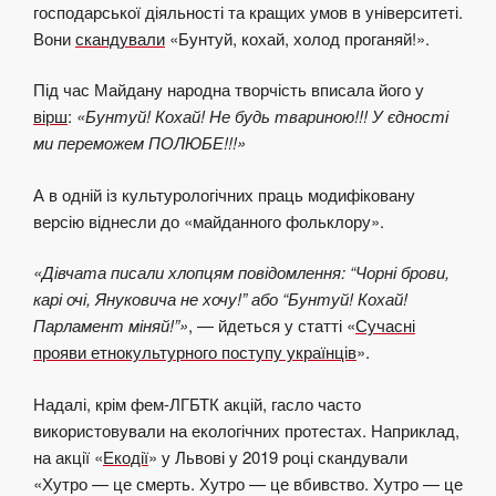
господарської діяльності та кращих умов в університеті.
Вони
скандували
«Бунтуй, кохай, холод проганяй!».
Під час Майдану народна творчість вписала його у
вірш
:
«Бунтуй! Кохай! Не будь твариною!!! У єдності
ми переможем ПОЛЮБЕ!!!»
А в одній із культурологічних праць модифіковану
версію віднесли до «майданного фольклору».
«Дівчата писали хлопцям повідомлення: “Чорні брови,
карі очі, Януковича не хочу!” або “Бунтуй! Кохай!
Парламент міняй!”»
, — йдеться у статті «
Сучасні
прояви етнокультурного поступу українців
».
Надалі, крім фем-ЛГБТК акцій, гасло часто
використовували на екологічних протестах. Наприклад,
на акції «
Екодії
» у Львові у 2019 році скандували
«Хутро — це смерть. Хутро — це вбивство. Хутро — це