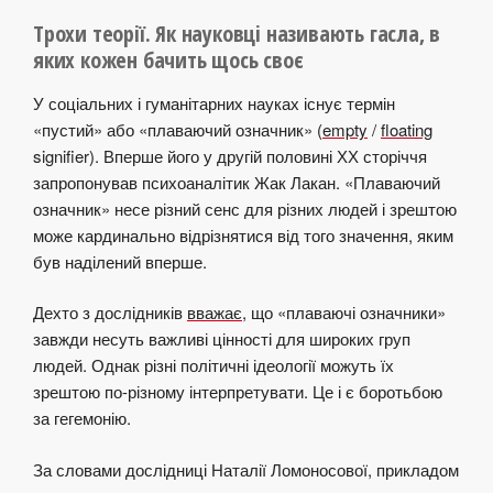
Трохи теорії. Як науковці називають гасла, в
яких кожен бачить щось своє
У соціальних і гуманітарних науках існує термін
«пустий» або «плаваючий означник» (
empty
/
floating
signifier). Вперше його у другій половині ХХ сторіччя
запропонував психоаналітик Жак Лакан. «Плаваючий
означник» несе різний сенс для різних людей і зрештою
може кардинально відрізнятися від того значення, яким
був наділений вперше.
Дехто з дослідників
вважає
, що «плаваючі означники»
завжди несуть важливі цінності для широких груп
людей. Однак різні політичні ідеології можуть їх
зрештою по-різному інтерпретувати. Це і є боротьбою
за гегемонію.
За словами дослідниці Наталії Ломоносової, прикладом