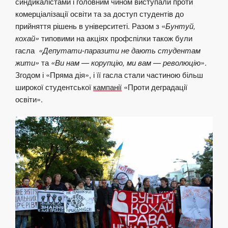
синдикалістами і головним чином виступали проти
комерціалізації освіти та за доступ студентів до
прийняття рішень в університеті. Разом з «
Бунтуй,
кохай»
типовими на акціях профспілки також були
гасла
«Депутати-паразити не дають студентам
жити»
та
«Ви нам — корупцію, ми вам — революцію
».
Згодом і «Пряма дія», і її гасла стали частиною більш
широкої студентської
кампанії
«Проти деградації
освіти».