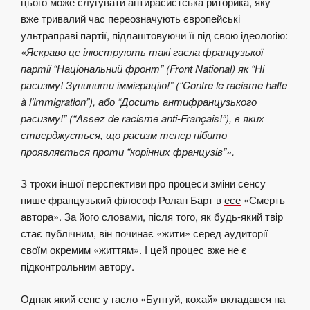
цього може слугувати антирасистська риторика, яку
вже тривалий час переозначують європейські
ультраправі партії, підлаштовуючи її під свою ідеологію:
«Яскраво це ілюструють такі гасла французької
партії “Національний фронт” (Front National) як “Ні
расизму! Зупинити імміграцію!” (“Contre le racisme halte
à l’immigration”), або “Досить антифранцузького
расизму!” (“Assez de racisme anti-Français!”), в яких
стверджується, що расизм тепер нібито
проявляється проти “корінних французів”».
З трохи іншої перспективи про процеси зміни сенсу
пише французький філософ Ролан Барт в
есе
«Смерть
автора». За його словами, після того, як будь-який твір
стає публічним, він починає «жити» серед аудиторії
своїм окремим «життям». І цей процес вже не є
підконтрольним автору.
Однак який сенс у гасло «Бунтуй, кохай» вкладався на