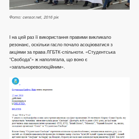
Фото: censor.net, 2016 рік
І на цей раз її використання правими викликало
резонанс, оскільки гасло почало асоціюватися з
акціями за права ЛГБТК-спільноти. «Студентська
“Свобода”» ж наполягала, що воно є
«загальнореволюційним».