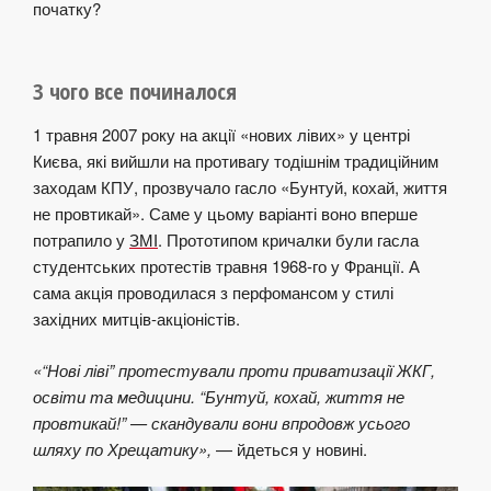
початку?
З чого все починалося
1 травня 2007 року на акції «нових лівих» у центрі
Києва, які вийшли на противагу тодішнім традиційним
заходам КПУ, прозвучало гасло «Бунтуй, кохай, життя
не провтикай». Саме у цьому варіанті воно вперше
потрапило у
ЗМІ
. Прототипом кричалки були гасла
студентських протестів травня 1968-го у Франції. А
сама акція проводилася з перфомансом у стилі
західних митців-акціоністів.
«“Нові ліві” протестували проти приватизації ЖКГ,
освіти та медицини. “Бунтуй, кохай, життя не
провтикай!” — скандували вони впродовж усього
шляху по Хрещатику»,
— йдеться у новині.