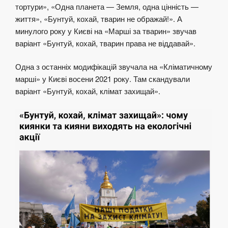
тортури», «Одна планета — Земля, одна цінність —
життя», «Бунтуй, кохай, тварин не ображай!». А
минулого року у Києві на «Марші за тварин» звучав
варіант «Бунтуй, кохай, тварин права не віддавай».
Одна з останніх модифікацій звучала на «Кліматичному
марші» у Києві восени 2021 року. Там скандували
варіант «Бунтуй, кохай, клімат захищай».