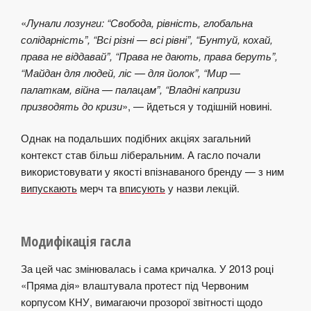
«
Лунали лозунги: “Свобода, рівність, глобальна
солідарність”, “Всі різні — всі рівні”, “Бунтуй, кохай,
права не віддавай”, “Права не дають, права беруть”,
“Майдан для людей, ліс — для йолок”, “Мир —
палаткам, війна — палацам”, “Владні капризи
призводять до кризи
», — йдеться у тодішній новині.
Однак на подальших подібних акціях загальний
контекст став більш ліберальним. А гасло почали
використовувати у якості впізнаваного бренду — з ним
випускають
мерч та
вписують
у назви лекцій.
Модифікація гасла
За цей час змінювалась і сама кричалка. У 2013 році
«Пряма дія» влаштувала протест під Червоним
корпусом КНУ, вимагаючи прозорої звітності щодо