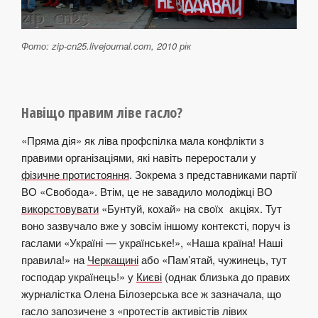
Фото: zip-cn25.livejournal.com, 2010 рік
Навіщо правим ліве гасло?
«Пряма дія» як ліва профспілка мала конфлікти з
правими організаціями, які навіть переростали у
фізичне протистояння
. Зокрема з представниками партії
ВО «Свобода». Втім, це не завадило молодіжці ВО
викорстовувати
«Бунтуй, кохай» на своїх акціях. Тут
воно зазвучало вже у зовсім іншому контексті, поруч із
гаслами «Україні — українське!», «Наша країна! Наші
правила!» на
Черкащині
або «Пам’ятай, чужинець, тут
господар українець!» у
Києві
(однак близька до правих
журналістка Олена Білозерська все ж зазначала, що
гасло запозичене з «протестів активістів лівих