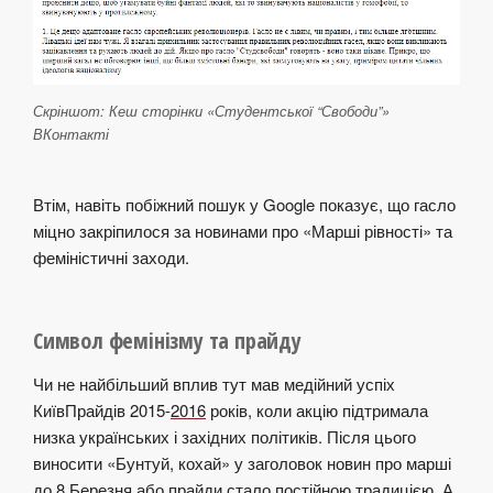
Скріншот: Кеш сторінки «Студентської “Свободи”»
ВКонтакті
Втім, навіть побіжний пошук у Google показує, що гасло
міцно закріпилося за новинами про «Марші рівності» та
феміністичні заходи.
Символ фемінізму та прайду
Чи не найбільший вплив тут мав медійний успіх
КиївПрайдів 2015-
2016
років, коли акцію підтримала
низка українських і західних політиків. Після цього
виносити «Бунтуй, кохай» у заголовок новин про марші
до 8 Березня або прайди стало постійною традицією. А