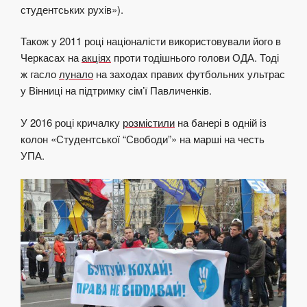
студентських рухів»).
Також у 2011 році націоналісти використовували його в
Черкасах на
акціях
проти тодішнього голови ОДА. Тоді
ж гасло
лунало
на заходах правих футбольних ультрас
у Вінниці на підтримку сім’ї Павличенків.
У 2016 році кричалку
розмістили
на банері в одній із
колон «Студентської “Свободи”» на марші на честь
УПА.