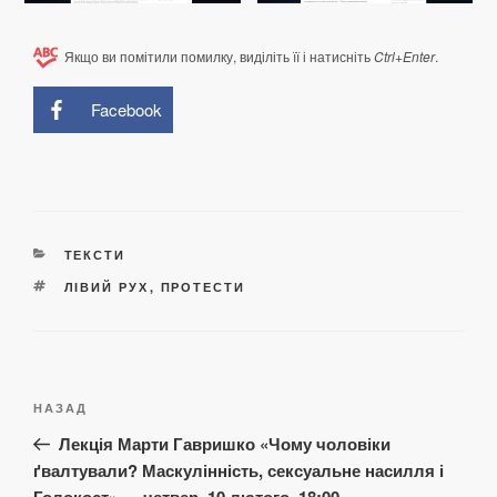
Якщо ви помітили помилку, виділіть її і натисніть
Ctrl+Enter
.
Facebook
КАТЕГОРІЇ
ТЕКСТИ
ПОЗНАЧКИ
ЛІВИЙ РУХ
,
ПРОТЕСТИ
Навігація
Попередній
НАЗАД
записів
запис:
Лекція Марти Гавришко «Чому чоловіки
ґвалтували? Маскулінність, сексуальне насилля і
Голокост» — четвер, 10 лютого, 18:00