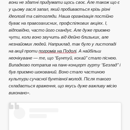
вони не здатні придумати щось своє. Але також що є
у цьому гаслі запал, який пробивається крізь різні
ідеології та світогляди. Наша організація постійно
буває на правозахисних, профспілкових акціях. І,
відповідно, часто його скандує. Але дуже приємно
чути, коли воно звучить від ідейно близьких, але
незнайомих людей. Наприклад, так було у листопаді
на акції проти
погромів на Подолі
. А найбільш
неочікуване — те, що “Бунтуй, кохай” стало піснею.
Випадково потрапив на панк-концерт гурту “Безлад” і
був приємно шокований. Воно стало частиною
культури сучасної бунтівної молоді. Після такого
складається враження, що якусь дуже важливу місію
виконано».