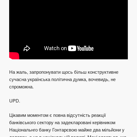
На жаль, запропонувати щось більш конструктивне
сучасна українська політична думка, вочевидь, не
спроможна.
UPD.
Цікавим моментом є повна відсутність реакції
банківського сектору на задекларовані керівником
Національнго банку Гонтарєвою майже два мільйони у
доларах, а не в національній валюті. Мені здається, що