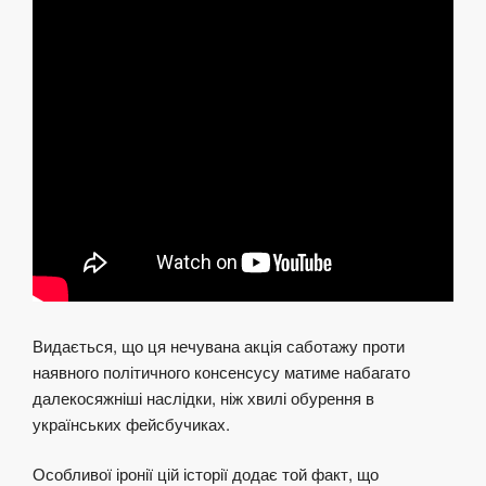
Видається, що ця нечувана акція саботажу проти
наявного політичного консенсусу матиме набагато
далекосяжніші наслідки, ніж хвилі обурення в
українських фейсбучиках.
Особливої іронії цій історії додає той факт, що