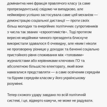
домінантна нині фракція правлячого класу (а саме
пропрезидентська) свідомо чи випадково, але
неймовірно успішно застосувала саме цей механізм —
демонстрацію соціальної дистанції — проти своїх
більш молодих та енергійних політичних супротивників
з числа так званих «єврооптимістів». Тоді протягом
вересня медійники чинного президента блискуче
використали здавалося б очевидну, але ніким і ніколи
не проговорену різницю у доходах та баченні соціально
пристойного рівня споживання між «топовими»
журналістами або керівниками ключових ГО та
абсолютною більшістю електорату, який вони
намагалися представляти — а саме освіченим середнім
та бідним середнім класом у його українському
розумінні.
Тепер cхожого удару завдано по всій політичній
системі, і це, відверто кажучи, не може не радувати.