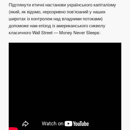
Підглянути етичні настанови українського капіталізму
(який, як відомо, нерозривно пов’язаний у наших
широтах із контролем над владними потоками)
допоможе нам епізод із американського сиквелу
класичного Wall Street — Money Never Sleeps: