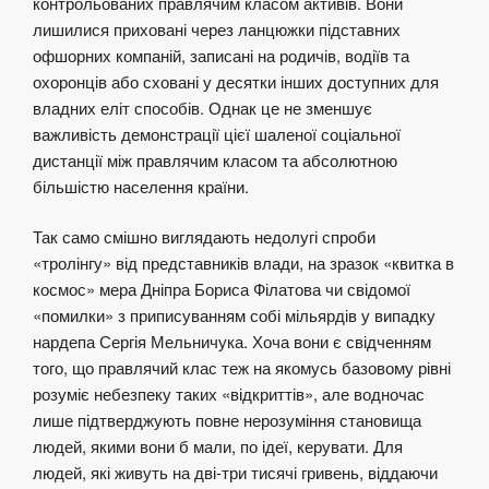
контрольованих правлячим класом активів. Вони
лишилися приховані через ланцюжки підставних
офшорних компаній, записані на родичів, водіїв та
охоронців або сховані у десятки інших доступних для
владних еліт способів. Однак це не зменшує
важливість демонстрації цієї шаленої соціальної
дистанції між правлячим класом та абсолютною
більшістю населення країни.
Так само смішно виглядають недолугі спроби
«тролінгу» від представників влади, на зразок «квитка в
космос» мера Дніпра Бориса Філатова чи свідомої
«помилки» з приписуванням собі мільярдів у випадку
нардепа Сергія Мельничука. Хоча вони є свідченням
того, що правлячий клас теж на якомусь базовому рівні
розуміє небезпеку таких «відкриттів», але водночас
лише підтверджують повне нерозуміння становища
людей, якими вони б мали, по ідеї, керувати. Для
людей, які живуть на дві-три тисячі гривень, віддаючи