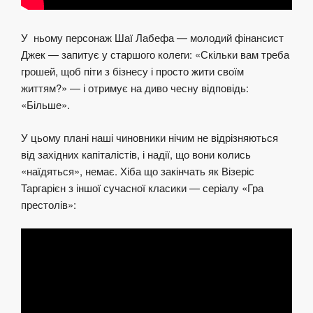
У ньому персонаж Шаї Лабефа — молодий фінансист
Джек — запитує у старшого колеги: «Скільки вам треба
грошей, щоб піти з бізнесу і просто жити своїм
життям?» — і отримує на диво чесну відповідь:
«Більше».
У цьому плані наші чиновники нічим не відрізняються
від західних капіталістів, і надії, що вони колись
«наїдяться», немає. Хіба що закінчать як Візеріс
Таргарієн з іншої сучасної класики — серіалу «Гра
престолів»: