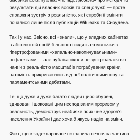
результати дій власних вояків та спецслужб — проте
справжня зустріч з реальністю, як і спроби її змінити
почалися лише після публікацій Wikileaks та Сноудена.
Так і у нас. Звісно, всі «знали», що у владних кабінетах
в абсолютній своїй більшості сидять егоманьяки з
гіпертрофованими «хапально-накопичувальними»
рефлексами — але публіка ніколи не зустрічалася віч-
на-віч з реальністю масштабів пограбування країни,
натомість прикриваючись від неї політичними шоу та
парламентськими дебатами.
Те, що дуже й дуже багато людей щиро обурені,
здивовані і шоковані цим несподіваним проривом у
реальність, демонструє неабияке психічне здоров’я
населення України і дає хоча б якусь надію на зміни.
Факт, що в задеклароване потрапила незначна частина