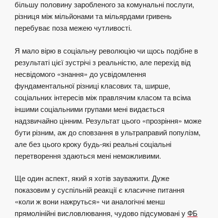
більшу половину заробленого за комунальні послуги,
різниця між мільйонами та мільярдами гривень
перебуває поза межею чутливості.
Я мало вірю в соціальну революцію чи щось подібне в
результаті цієї зустрічі з реальністю, але перехід від
несвідомого «знання» до усвідомлення
фундаментальної різниці класових та, ширше,
соціальних інтересів між правлячим класом та всіма
іншими соціальними групами мені видається
надзвичайно цінним. Результат цього «прозріння» може
бути різним, аж до сповзання в ультраправий популізм,
але без цього кроку будь-які реальні соціальні
перетворення здаються мені неможливими.
Ще один аспект, який я хотів зауважити. Дуже
показовим у суспільній реакції є класичне питання
«коли ж вони нажруться» чи аналогічні менш
прямолінійні висловлювання, чудово підсумовані у
ФБ