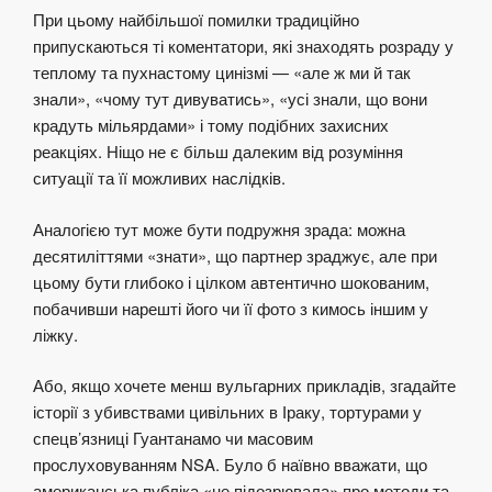
При цьому найбільшої помилки традиційно
припускаються ті коментатори, які знаходять розраду у
теплому та пухнастому цинізмі — «але ж ми й так
знали», «чому тут дивуватись», «усі знали, що вони
крадуть мільярдами» і тому подібних захисних
реакціях. Ніщо не є більш далеким від розуміння
ситуації та її можливих наслідків.
Аналогією тут може бути подружня зрада: можна
десятиліттями «знати», що партнер зраджує, але при
цьому бути глибоко і цілком автентично шокованим,
побачивши нарешті його чи її фото з кимось іншим у
ліжку.
Або, якщо хочете менш вульгарних прикладів, згадайте
історії з убивствами цивільних в Іраку, тортурами у
спецв’язниці Гуантанамо чи масовим
прослуховуванням NSA. Було б наївно вважати, що
американська публіка «не підозрювала» про методи та