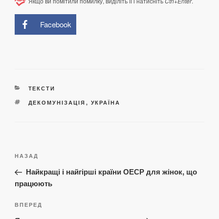
Якщо ви помітили помилку, виділіть її і натисніть
Ctrl+Enter
.
Facebook
КАТЕГОРІЇ
ТЕКСТИ
ПОЗНАЧКИ
ДЕКОМУНІЗАЦІЯ
,
УКРАЇНА
Навігація
Попередній
НАЗАД
записів
запис:
Найкращі і найгірші країни ОЕСР для жінок, що
працюють
Наступний
ВПЕРЕД
запис