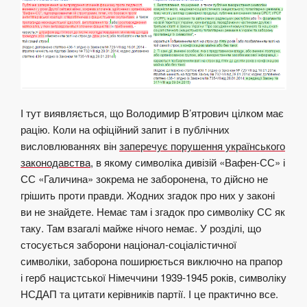
І тут виявляється, що Володимир В’ятрович цілком має
рацію. Коли на офіційний запит і в публічних
висловлюваннях він
заперечує порушення українського
законодавства
, в якому символіка дивізій «Вафен-СС» і
СС «Галичина» зокрема не заборонена, то дійсно не
грішить проти правди. Жодних згадок про них у законі
ви не знайдете. Немає там і згадок про символіку СС як
таку. Там взагалі майже нічого немає. У розділі, що
стосується заборони націонал-соціалістичної
символіки, заборона поширюється виключно на прапор
і герб нацистської Німеччини 1939-1945 років, символіку
НСДАП та цитати керівників партії. І це практично все.