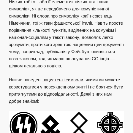
Ніяких тобі «…
або її елементи» ніяких «та інших
символів», як це передбачено для комуністичної
символіки. Ні слова про символіку країн-союзниць
Німеччини, тої ж таки фашистської Італії. Навіть просте
порівняння кількості пунктів, виділених на комунізм і
націонал-соціалізм у тексті закону, дозволяє легко
зрозуміти, проти кого зрештою націлений цей документ і
чому, наприклад, публікація у Фейсбуці опиняється
поза законом, тоді як марш вшанування СС-івців —
цілком легальною подією.
Нижче наведені
нацистські символи
, якими ви можете
користуватися у повсякденному житті і не боятися бути
притягнутими до відповідальності. Деякі з них нам
добре знайомі: