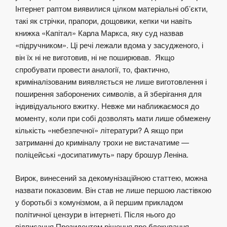
Інтернет раптом виявилися цілком матеріальні об’єкти,
такі як стрічки, прапори, дощовики, кепки чи навіть
книжка «Капітал» Карла Маркса, яку суд назвав
«підручником». Ці речі лежали вдома у засудженого, і
він їх ні не виготовив, ні не поширював. Якщо
спробувати провести аналогії, то, фактично,
криміналізованим виявляється не лише виготовлення і
поширення заборонених символів, а й зберігання для
індивідуального вжитку. Невже ми наближаємося до
моменту, коли при собі дозволять мати лише обмежену
кількість «небезпечної» літератури? А якщо при
затриманні до криміналу трохи не вистачатиме —
поліцейські «досипатимуть» пару брошур Леніна.
Вирок, винесений за декомунізаційною статтею, можна
назвати показовим. Він став не лише першою ластівкою
у боротьбі з комунізмом, а й першим прикладом
політичної цензури в інтернеті. Після нього до
підписання Президентом рішення про блокування