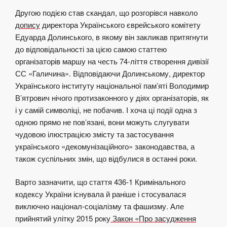
Другою подією став скандал, що розгорівся навколо
допису
директора Українського єврейського комітету
Едуарда Долинського, в якому він закликав притягнути
до відповідальності за цією самою статтею
організаторів маршу на честь 74-ліття створення дивізії
СС «Галичина». Відповідаючи Долинському, директор
Українського інституту національної пам’яті Володимир
В’ятрович нічого протизаконного у діях організаторів, як
і у самій символіці, не побачив. І хоча ці події одна з
одною прямо не пов’язані, вони можуть слугувати
чудовою ілюстрацією змісту та застосування
українського «декомунізаційного» законодавства, а
також суспільних змін, що відбулися в останні роки.
Варто зазначити, що стаття 436-1 Кримінального
кодексу України існувала й раніше і стосувалася
виключно націонал-соціалізму та фашизму. Але
прийнятий улітку 2015 року
Закон «Про засудження