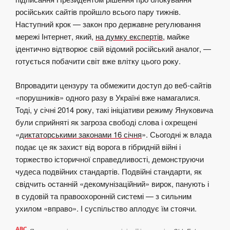
російських сайтів пройшло всього пару тижнів.
Наступний крок — закон про державне регулювання
мережі Інтернет, який,
на думку експертів
, майже
ідентично відтворює свій відомий російський аналог, —
готується побачити світ вже влітку цього року.
Впровадити цензуру та обмежити доступ до веб-сайтів
«порушників» одного разу в Україні вже намагалися.
Тоді, у січні 2014 року, такі ініціативи режиму Януковича
були сприйняті як загроза свободі слова і охрещені
«
диктаторськими законами 16 січня
». Сьогодні ж влада
подає це як захист від ворога в гібридній війні і
торжество історичної справедливості, демонструючи
чудеса подвійних стандартів. Подвійні стандарти, як
свідчить останній «декомунізаційний» вирок, панують і
в судовій та правоохоронній системі — з сильним
ухилом «вправо». І суспільство аплодує їм стоячи.