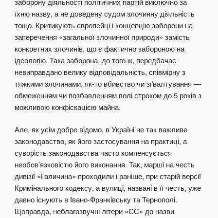
заборону діяльності політичних партій виключно за
їхню назву, а не доведену судом злочинну діяльність
тощо. Критикують європейці і концепцію заборони на
заперечення «загальної злочинної природи» замість
конкретних злочинів, що є фактично забороною на
ідеологію. Така заборона, до того ж, передбачає
невиправдано велику відповідальність, співмірну з
тяжкими злочинами, як-то вбивство чи зґвалтування —
обмеженням чи позбавленням волі строком до 5 років з
можливою конфіскацією майна.
Але, як усім добре відомо, в Україні не так важливе
законодавство, як його застосування на практиці, а
суворість законодавства часто компенсується
необов’язковістю його виконання. Так, марші на честь
дивізії «Галичина» проходили і раніше, при старій версії
Кримінального кодексу, а вулиці, названі в її честь, уже
давно існують в Івано-Франківську та Тернополі.
Щоправда, неблагозвучні літери «СС» до назви