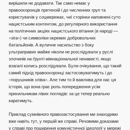
вирішили не додавати. Так само немає у
правоохоронців претензій і до численних груп та
користувачів у соцмережах, чиї сторінки наповнені суто
нацистським контентом, до регулярного використання
на політичних акціях нацистського вітання (в народі —
«зіга») чи символіки окремих добровольчих
батальйонів. А вуличне насильство з боку
ультраправих майже ніколи не розслідували у руслі
злочинів на ґрунті міжнаціональної ненависті, якщо
взагалі колись розслідували. Були очікування, що такий
самий підхід правоохоронці застосовуватимуть і до
«порушників зліва». Але тим то й важлива для нас ця
історія, що вона грає роль попередження усім
прихильникам лівих поглядів: за це тепер реально
каратимуть.
Приклад сумнівного правозастосування ми знаходимо
вже навіть тут, у першій же справі. Речовими доказами
у справі про поширення комуністичної ідеології у мережі