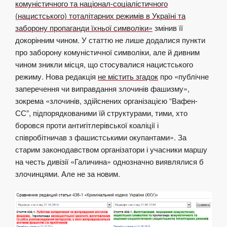
комуністичного та націонал-соціалістичного
(нацистського) тоталітарних режимів в Україні та
заборону пропаганди їхньої символіки»
змінив її
докорінним чином. У статтю не лише додалися пункти
про заборону комуністичної символіки, але й дивним
чином зникли місця, що стосувалися нацистського
режиму. Нова редакція
не містить згадок
про «публічне
заперечення чи виправдання злочинів фашизму»,
зокрема «злочинів, здійснених організацією “Вафен-
СС”, підпорядкованими їй структурами, тими, хто
боровся проти антигітлерівської коаліції і
співробітничав з фашистськими окупантами». За
старим законодавством організатори і учасники маршу
на честь дивізії «Галичина» однозначно виявлялися б
злочинцями. Але не за новим.