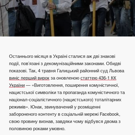
Останнього місяця в Україні сталися аж дві знакові
події, пов’язані з декомунізаційними законами. Обидві
показові. Так, 4 травня Галицький районний суд Львова
виніс перший вирок
за оновленою
статтею 436-1 КК
України
— «Виготовлення, поширення комуністичної,
нацистської символіки та пропаганда комуністичного та
націонал-соціалістичного (нацистського) тоталітарних
режимів». Юнак, звинувачений у розміщенні
забороненого контенту в соціальній мережі Facebook,
свою провину визнав, завдяки чому відбувся двома з
половиною роками умовно.