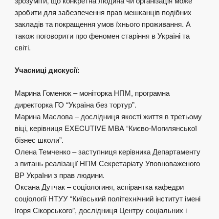
зрозуміти, що конкретна людина чи організація може
зробити
для
забезпечення прав мешканців подібних
закладів та покращення умов їхнього проживання. А
також поговорити про феномен старіння в Україні та
світі.
Учасниці дискусії:
Марина Гоменюк – моніторка НПМ, програмна
директорка ГО “Україна без тортур”.
Марина Маслова –
до
слідниця якості життя в третьому
віці, керівниця EXECUTIVE MBA “Києво-Могилянської
бізнес школи”.
Олена Темченко – заступниця керівника Департаменту
з питань реалізації НПМ Секретаріату Уповноваженого
ВР України з прав людини.
Оксана Дутчак – соціологиня, аспірантка кафедри
соціології НТУУ “Київський політехнічний інститут імені
Ігоря Сікорського”,
до
слідниця Центру соціальних і