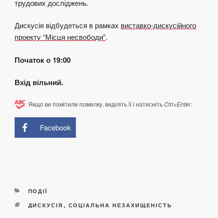
тру
до
вих
до
сліджень.
Дискусія відбудеться в рамках
виставко-дискусійного
проекту “Місця несвободи”
.
Початок о 19:00
Вхід вільний.
Якщо ви помітили помилку, виділіть її і натисніть
Ctrl+Enter
.
Facebook
КАТЕГОРІЇ
ПОДІЇ
ПОЗНАЧКИ
ДИСКУСІЯ
,
СОЦІАЛЬНА НЕЗАХИЩЕНІСТЬ