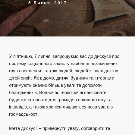
5 Липня, 2017
У п’ятницю, 7 липня, запрошуємо вас до дискусії про
систему соціального захисту найбльш незахищених
груп населення – літніх людей, людей з інвалідністю,
дітей сиріт. Як
від
омо, дитячі будинки та інтернати
отримують значно більше уваги та
до
помоги
благодійників. Водночас геріатричні пансіонати,
будинки-інтернати
для
громадян похилого віку та
інвалідів, а також хоспіси лишаються поза увагою
громадськості.
Мета дискусії – привернути увагу, обговорити та