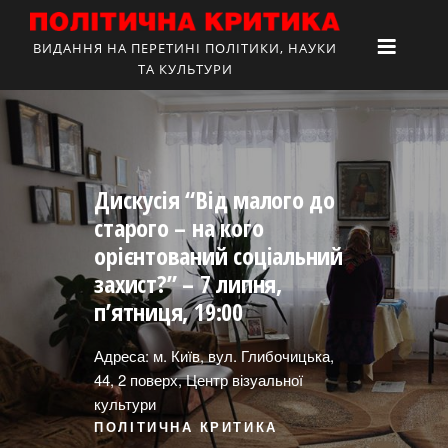
ВИДАННЯ НА ПЕРЕТИНІ ПОЛІТИКИ, НАУКИ
ТА КУЛЬТУРИ
Дискусія “Від малого до
старого – на кого
орієнтований соціальний
захист?” – 7 липня,
п’ятниця, 19:00
Адреса: м. Київ, вул. Глибочицька,
44, 2 поверх, Центр візуальної
культури
ПОЛІТИЧНА КРИТИКА