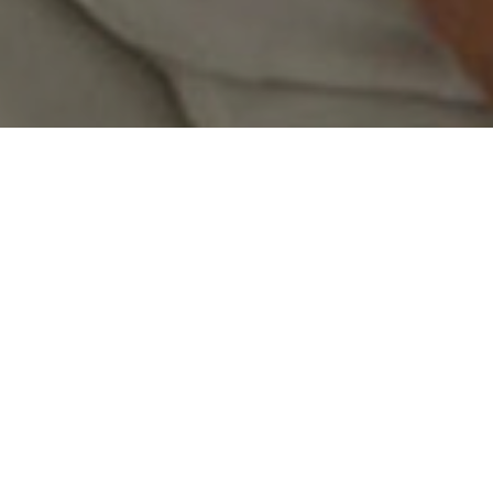
червня, Національна консультативна комісія з пита
позицію президента Еммануеля Макрона дозволит
ім жінкам використовувати допоміжні репродуктивн
и скористатися лише гетеросексуальні пари, чиє 
карем.
 залишається ворожою до практики заморожування 
илила законопроект про сурогатне материнство. 
ім та спровокує бурхливі дискусії», — визнав Жа