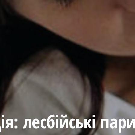
я: лесбійські пар