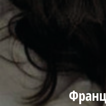
Франці