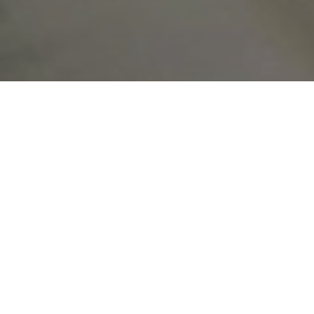
У вівторок, 27 
підтримала про
парам та самотн
цього ними могл
затверджено лі
Комісія, проте,
Також вона відх
сподобається вс