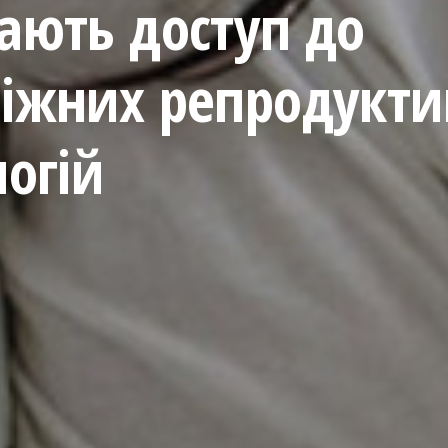
ають доступ до
іжних репродукти
огій