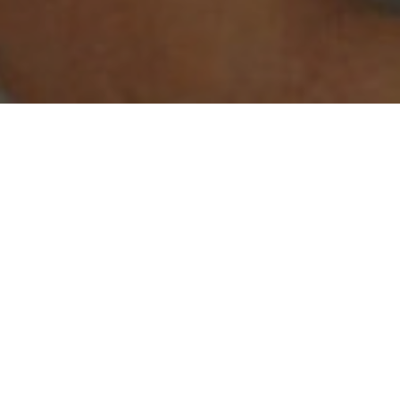
нь етики
и лесбійським
і технології. До
безпліддя було
яйцеклітин.
«Наша думка не
н-Франсуа