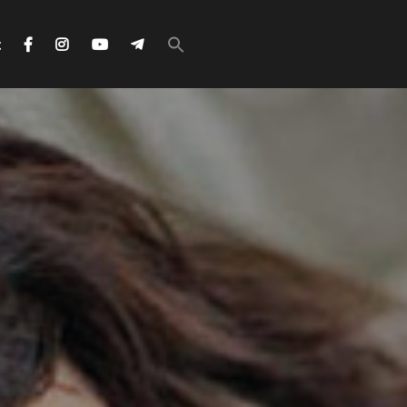
Search
for:
с
Search Button