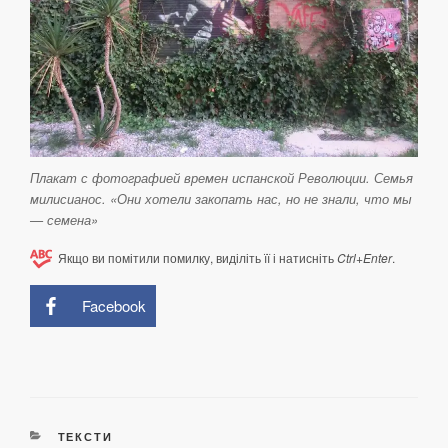
Плакат с фотографией времен испанской Революции. Семья
милисианос. «Они хотели закопать нас, но не знали, что мы
— семена»
Якщо ви помітили помилку, виділіть її і натисніть
Ctrl+Enter
.
Facebook
КАТЕГОРІЇ
ТЕКСТИ