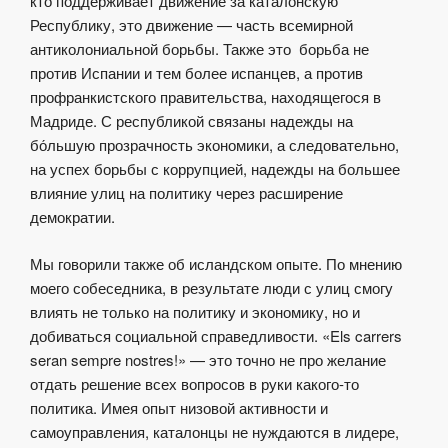
кто поддерживает движение за каталонскую
Республику, это движение — часть всемирной
антиколониальной борьбы. Также это борьба не
против Испании и тем более испанцев, а против
профранкистского правительства, находящегося в
Мадриде. С республикой связаны надежды на
бо́льшую прозрачность экономики, а следовательно,
на успех борьбы с коррупцией, надежды на большее
влияние улиц на политику через расширение
демократии.
Мы говорили также об исландском опыте. По мнению
моего собеседника, в результате люди с улиц смогу
влиять не только на политику и экономику, но и
добиваться социальной справедливости. «Els carrers
seran sempre nostres!» — это точно не про желание
отдать решение всех вопросов в руки какого-то
политика. Имея опыт низовой активности и
самоуправления, каталонцы не нуждаются в лидере,