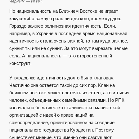
Черным — ИГИЛ.
Но национальность на Ближнем Востоке не играет
какую-либо важную роль ни для кого, кроме курдов.
Гораздо важнее религиозная идентичность. Если,
например, в Украине в последнее время национальная
идентичность стала очень важной, то там куда важнее,
суннит ты или не суннит. За это могут вырезать целые
села. А национальность — это второстепенный
конструкт.
У курдов же идентичность долго была клановая.
Частично она остается такой до сих пор. Клан на
ближнем востоке может состоять из сотен, а то и тысяч
человек, объединенных семейными связями. Но РПК
изначально была жестко сталинистско-маоистской
организацией с идеей о праве наций на
самоопределение, ориентированной на создание
национального государства Курдистан. Поэтому
существует мнение, что именно они разрушают