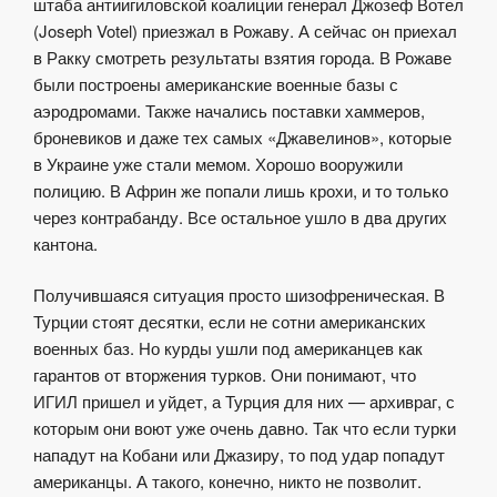
штаба антиигиловской коалиции генерал Джозеф Вотел
(
Joseph Votel)
приезжал в Рожаву. А сейчас он приехал
в Ракку смотреть результаты взятия города. В Рожаве
были построены американские военные базы с
аэродромами. Также начались поставки хаммеров,
броневиков и даже тех самых «Джавелинов», которые
в Украине уже стали мемом. Хорошо вооружили
полицию. В Африн же попали лишь крохи, и то только
через контрабанду. Все остальное ушло в два других
кантона.
Получившаяся ситуация просто шизофреническая. В
Турции стоят десятки, если не сотни американских
военных баз. Но курды ушли под американцев как
гарантов от вторжения турков. Они понимают, что
ИГИЛ пришел и уйдет, а Турция для них — архивраг, с
которым они воют уже очень давно. Так что если турки
нападут на Кобани или Джазиру, то под удар попадут
американцы. А такого, конечно, никто не позволит.