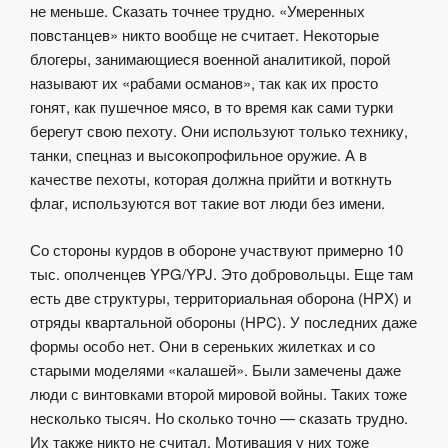
не меньше. Сказать точнее трудно. «Умеренных
повстанцев» никто вообще не считает. Некоторые
блогеры, занимающиеся военной аналитикой, порой
называют их «рабами османов», так как их просто
гонят, как пушечное мясо, в то время как сами турки
берегут свою пехоту. Они используют только технику,
танки, спецназ и высокопрофильное оружие. А в
качестве пехоты, которая должна прийти и воткнуть
флаг, используются вот такие вот люди без имени.
Со стороны курдов в обороне участвуют примерно 10
тыс. ополченцев YPG/YPJ. Это добровольцы. Еще там
есть две структуры, территориальная оборона (HPX) и
отряды квартальной обороны (HPC). У последних даже
формы особо нет. Они в сереньких жилетках и со
старыми моделями «калашей». Были замечены даже
люди с винтовками второй мировой войны. Таких тоже
несколько тысяч. Но сколько точно — сказать трудно.
Их также никто не считал. Мотивация у них тоже