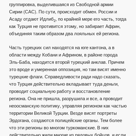
группировка, выделившаяся из Свободной армии
Сирии (САС). По сути, происходит обмен. России и
Асаду отдают Идлиб
, по крайней мере его часть, тогда
2
как Турция не противится этому, но забирает Африн,
объединяя таким образом два лояльных ей региона.
Часть турецких сил находятся на юге кантона, а в
области между Кобани и Африном, в районе города
Эль-Баба, находится второй турецкий анклав. Причем
это вроде и умеренная оппозиция, но там висят именно
турецкие флаги. Справедливости ради надо сказать,
что Турция действительно вкладывает туда деньги,
проводит социальную работу и восстановление
региона. Она не пришла, разрушила и все, а проводит
неоосманскую политику, управляя регионом как частью
территории Великой Турции. Везде висят портреты
Эрдогана, создаются полицейские органы. Тем более
что эти регионы во многом туркоманские. В них
действительно жили многие из рядовых бойцов, и если