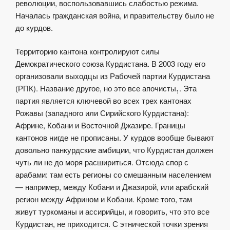
революции, воспользовавшись слабостью режима.
Началась гражданская война, и правительству было не
до курдов.
Территорию кантона контролируют силы
Демократического союза Курдистана.
В 2003 году его
организовали выходцы из Рабочей партии Курдистана
(РПК). Название другое, но это все апочисты
. Эта
1
партия является ключевой во всех трех кантонах
Рожавы (западного или Сирийского Курдистана):
Африне, Кобани и Восточной Джазире. Границы
кантонов нигде не прописаны. У курдов вообще бывают
довольно панкурдские амбиции, что Курдистан должен
чуть ли не до моря расшириться. Отсюда спор с
арабами: там есть регионы со смешанным населением
— например, между Кобани и Джазирой, или арабский
регион между Африном и Кобани. Кроме того, там
живут туркоманы и ассирийцы, и говорить, что это все
Курдистан, не приходится. С этнической точки зрения