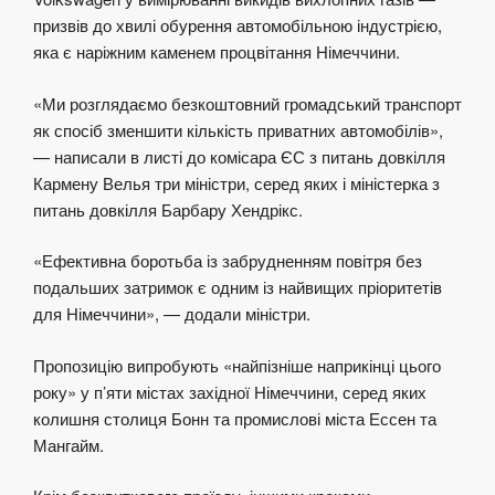
призвів до хвилі обурення автомобільною індустрією,
яка є наріжним каменем процвітання Німеччини.
«Ми розглядаємо безкоштовний громадський транспорт
як спосіб зменшити кількість приватних автомобілів»,
— написали в листі до комісара ЄС з питань довкілля
Кармену Велья три міністри, серед яких і міністерка з
питань довкілля Барбару Хендрікс.
«Ефективна боротьба із забрудненням повітря без
подальших затримок є одним із найвищих пріоритетів
для Німеччини», — додали міністри.
Пропозицію випробують «найпізніше наприкінці цього
року» у п’яти містах західної Німеччини, серед яких
колишня столиця Бонн та промислові міста Ессен та
Мангайм.