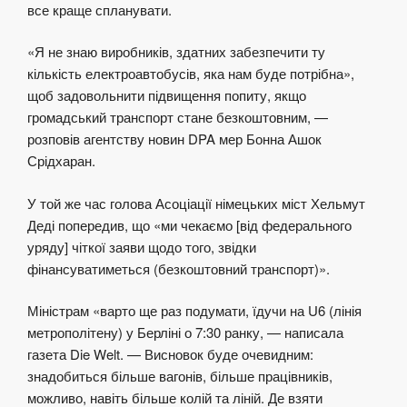
все краще спланувати.
«Я не знаю виробників, здатних забезпечити ту
кількість електроавтобусів, яка нам буде потрібна»,
щоб задовольнити підвищення попиту, якщо
громадський транспорт стане безкоштовним, —
розповів агентству новин DPA мер Бонна Ашок
Срідхаран.
У той же час голова Асоціації німецьких міст Хельмут
Деді попередив, що «ми чекаємо [від федерального
уряду] чіткої заяви щодо того, звідки
фінансуватиметься (безкоштовний транспорт)».
Міністрам «варто ще раз подумати, їдучи на U6 (лінія
метрополітену) у Берліні о 7:30 ранку, — написала
газета Die Welt. — Висновок буде очевидним:
знадобиться більше вагонів, більше працівників,
можливо, навіть більше колій та ліній. Де взяти