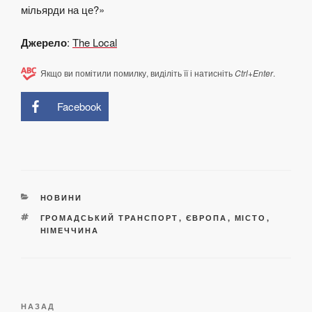
мільярди на це?»
Джерело
:
The Local
Якщо ви помітили помилку, виділіть її і натисніть
Ctrl+Enter
.
Facebook
КАТЕГОРІЇ
НОВИНИ
ПОЗНАЧКИ
ГРОМАДСЬКИЙ ТРАНСПОРТ
,
ЄВРОПА
,
МІСТО
,
НІМЕЧЧИНА
Навігація
Попередній
НАЗАД