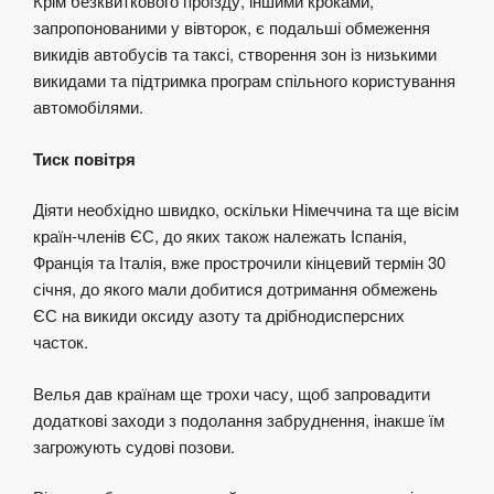
Крім безквиткового проїзду, іншими кроками,
запропонованими у вівторок, є подальші обмеження
викидів автобусів та таксі, створення зон із низькими
викидами та підтримка програм спільного користування
автомобілями.
Тиск повітря
Діяти необхідно швидко, оскільки Німеччина та ще вісім
країн-членів ЄС, до яких також належать Іспанія,
Франція та Італія, вже прострочили кінцевий термін 30
січня, до якого мали добитися дотримання обмежень
ЄС на викиди оксиду азоту та дрібнодисперсних
часток.
Велья дав країнам ще трохи часу, щоб запровадити
додаткові заходи з подолання забруднення, інакше їм
загрожують судові позови.