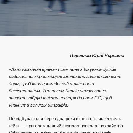
Переклав Юрій Черната
«Автомобільна країна» Німеччина здивувала сусідів
радикальною пропозицією зменшити завантаженість
доріг, зробивши громадський транспорт
безкоштовним. Тим часом Берлін намагається
знизити забрудненість повітря до норм ЄС, щоб
уникнути великих штрафів.
Це відбувається через два роки після того, як «дизель-
гейт» — приголомшливий скандал навколо шахрайства
Volkswagen у вимірюванні викидів вихлопних газів —