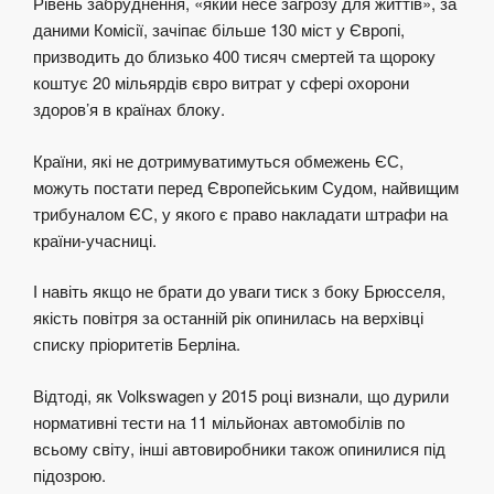
Рівень забруднення, «який несе загрозу для життів», за
даними Комісії, зачіпає більше 130 міст у Європі,
призводить до близько 400 тисяч смертей та щороку
коштує 20 мільярдів євро витрат у сфері охорони
здоров’я в країнах блоку.
Країни, які не дотримуватимуться обмежень ЄС,
можуть постати перед Європейським Судом, найвищим
трибуналом ЄС, у якого є право накладати штрафи на
країни-учасниці.
І навіть якщо не брати до уваги тиск з боку Брюсселя,
якість повітря за останній рік опинилась на верхівці
списку пріоритетів Берліна.
Відтоді, як Volkswagen у 2015 році визнали, що дурили
нормативні тести на 11 мільйонах автомобілів по
всьому світу, інші автовиробники також опинилися під
підозрою.