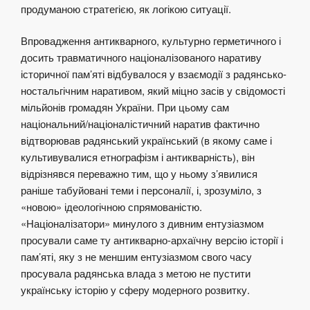
продуманою стратегією, як логікою ситуації.
Впровадження антикварного, культурно герметичного і
досить травматичного націоналізованого наративу
історичної пам’яті відбувалося у взаємодії з радянсько-
ностальгічним наративом, який міцно засів у свідомості
мільйонів громадян України. При цьому сам
національний/націоналістичний наратив фактично
відтворював радянський український (в якому саме і
культивувалися етнографізм і антикварність), він
відрізнявся переважно тим, що у ньому з’явилися
раніше табуйовані теми і персоналії, і, зрозуміло, з
«новою» ідеологічною спрямованістю.
«Націоналізатори» минулого з дивним ентузіазмом
просували саме ту антикварно-архаїчну версію історії і
пам’яті, яку з не меншим ентузіазмом свого часу
просувала радянська влада з метою не пустити
українську історію у сферу модерного розвитку.