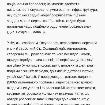
національної телеології; на момент здобуття
незалежності існувала потужна освітня інфраструктура,
яку було нескладно «перепрофілювати» під нові
завдання, та й переважна більшість кадрів була
призвичаєна до подібного роду «перепрофілювань»
(Див. Розділ ІІ, Глава 3).
Утім, як незабаром з’ясувалося, перераховані переваги
мали й зворотний бік. Солідний майстер-наратив,
створений М. Грушевським та його послідовниками,
швидко здобув права канонічної версії минулого, яку
потрібно було лише «дописати», доповнити фактами і
подіями пізніших періодів, до яких не дістався батько
української історії. У передмові до третього видання
(2002) навчального посібника, підготовленого групою
академічних учених і схваленого Міністерством освіти,
керівник авторського колективу вказував на те, що
автори розробили власні підходи до висвітлених у
ньому періодів, але водночас вони «спираються на