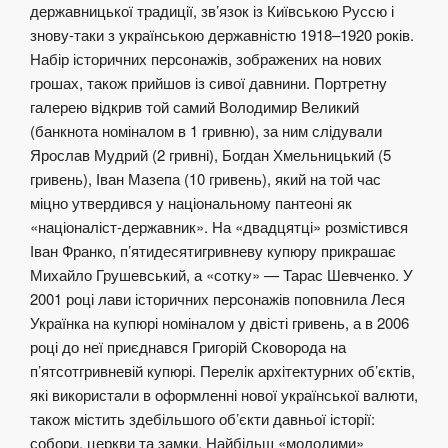
державницької традиції, зв’язок із Київською Руссю і
знову-таки з українською державністю 1918–1920 років.
Набір історичних персонажів, зображених на нових
грошах, також прийшов із сивої давнини. Портретну
галерею відкрив той самий Володимир Великий
(банкнота номіналом в 1 гривню), за ним слідували
Ярослав Мудрий (2 гривні), Богдан Хмельницький (5
гривень), Іван Мазепа (10 гривень), який на той час
міцно утвердився у національному пантеоні як
«націоналіст-державник». На «двадцятці» розмістився
Іван Франко, п’ятидесятигривневу купюру прикрашає
Михайло Грушевський, а «сотку» — Тарас Шевченко. У
2001 році лави історичних персонажів поповнила Леся
Українка на купюрі номіналом у двісті гривень, а в 2006
році до неї приєднався Григорій Сковорода на
п’ятсотгривневій купюрі. Перелік архітектурних об’єктів,
які використали в оформленні нової української валюти,
також містить здебільшого об’єкти давньої історії:
собори, церкви та замки. Найбільш «молодими»