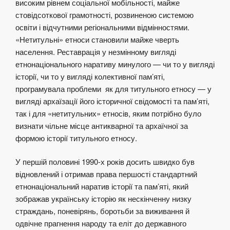
високим рівнем соціальної мобільності, майже
стовідсоткової грамотності, розвиненою системою
освіти і відчутними регіональними відмінностями.
«Нетитульні» етноси становили майже чверть
населення. Реставрація у незмінному вигляді
етнонаціонального наративу минулого — чи то у вигляді
історії, чи то у вигляді колективної пам’яті,
програмувала проблеми як для титульного етносу — у
вигляді архаїзації його історичної свідомості та пам’яті,
так і для «нетитульних» етносів, яким потрібно було
визнати чільне місце антикварної та архаїчної за
формою історії титульного етносу.
У першій половині 1990-х років досить швидко був
відновлений і отримав права першості стандартний
етнонаціональний наратив історії та пам’яті, який
зображав українську історію як нескінченну низку
страждань, поневірянь, боротьби за виживання й
одвічне прагнення народу та еліт до державного