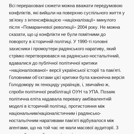
Всі перераховані сюжети можна вважати передумовою
конфліктів, які вийшли на поверхню суспільного життя у
зв’язку з інтенсифікацією «націоналізації» минулого
після «Помаранчевої революції» 2004 року. Не можна
сказати, що ці конфлікти не були помітними до
повороту в історичній політиці. У 1990-ті головні
захисники і промоутери радянського наративу, який
стрімко перетворювався на радянсько-ностальгічний,
вдавалися до публічної політичної критики
«націоналізованої» версії української історії та пам’яті.
Головними об’єктами цієї критики була канонічна версія
Голодомору як геноциду українців, і, звичайно ж,
спроби політичної реабілітації ОУН та УПА. Позаяк
політична еліта надавала перевагу амбівалентній
моделі в історичній політиці, протистояння між
національним/націоналістичним і радянсько-
ностальгічним наративами пам’яті відбувалося між
агентами, що на той час не мали масової аудиторії. З