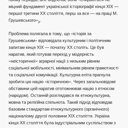
міцний фундамент української історіографії кінця ХІХ —
першої третини ХХ століття, перш за все — на праці М.
Грушевського»
.
3
Проблема полягала в тому, що «історія за
Грушевським» відповідала культурним і політичним
запитам кінця ХІХ — початку ХХ століть. Це був
наратив, який готував перехід у модерність
«неісторичної» аграрної нації з низьким рівнем
соціальної мобільності, мінімальним рівнем грамотності
та соціальної комунікації. Культурна еліта прагнула
зробити цю націю «історичною». Через загальновідомі
обставини цей наратив ототожнював націю з етносом
(народом). Останній розглядався як етнокультурна,
мовна та релігійна спільнота. Такий підхід відповідав
базовим стандартам етнокультурного (органічного)
націоналізму другої половини ХІХ століття. Україна
кінця ХХ століття була індустріальним суспільством з