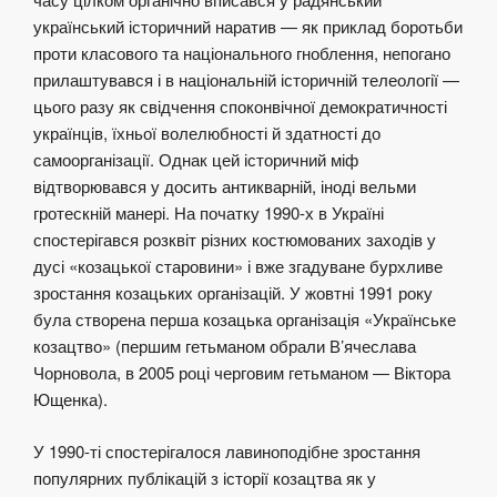
український історичний наратив — як приклад боротьби
проти класового та національного гноблення, непогано
прилаштувався і в національній історичній телеології —
цього разу як свідчення споконвічної демократичності
українців, їхньої волелюбності й здатності до
самоорганізації. Однак цей історичний міф
відтворювався у досить антикварній, іноді вельми
гротескній манері. На початку 1990-х в Україні
спостерігався розквіт різних костюмованих заходів у
дусі «козацької старовини» і вже згадуване бурхливе
зростання козацьких організацій. У жовтні 1991 року
була створена перша козацька організація «Українське
козацтво» (першим гетьманом обрали В’ячеслава
Чорновола, в 2005 році черговим гетьманом — Віктора
Ющенка).
У 1990-ті спостерігалося лавиноподібне зростання
популярних публікацій з історії козацтва як у