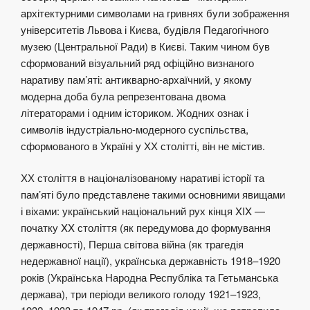
архітектурними символами на гривнях були зображення
університетів Львова і Києва, будівля Педагогічного
музею (Центральної Ради) в Києві. Таким чином був
сформований візуальний ряд офіційно визнаного
наративу пам’яті: антикварно-архаїчний, у якому
модерна доба була репрезентована двома
літераторами і одним істориком. Жодних ознак і
символів індустріально-модерного суспільства,
сформованого в Україні у ХХ столітті, він не містив.
ХХ століття в націоналізованому наративі історії та
пам’яті було представлене такими основними явищами
і віхами: український національний рух кінця XIX —
початку XX століття (як передумова до формування
державності), Перша світова війна (як трагедія
недержавної нації), українська державність 1918–1920
років (Українська Народна Республіка та Гетьманська
держава), три періоди великого голоду 1921–1923,