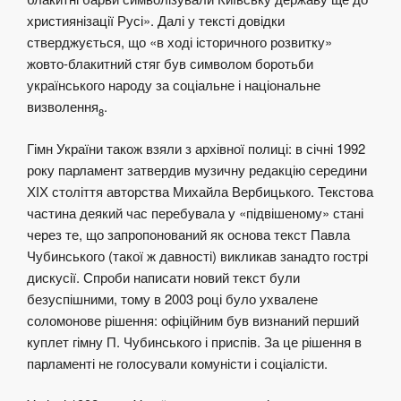
християнізації Русі». Далі у тексті довідки
стверджується, що «в ході історичного розвитку»
жовто-блакитний стяг був символом боротьби
українського народу за соціальне і національне
визволення
.
8
Гімн України також взяли з архівної полиці: в січні 1992
року парламент затвердив музичну редакцію середини
ХІХ століття авторства Михайла Вербицького. Текстова
частина деякий час перебувала у «підвішеному» стані
через те, що запропонований як основа текст Павла
Чубинського (такої ж давності) викликав занадто гострі
дискусії. Спроби написати новий текст були
безуспішними, тому в 2003 році було ухвалене
соломонове рішення: офіційним був визнаний перший
куплет гімну П. Чубинського і приспів. За це рішення в
парламенті не голосували комуністи і соціалісти.