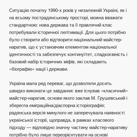
Ситуацію початку 1990-х років у незалежній Україні, як і
на всьому пострадянському просторі, можна вважати
стандартною: нова держава та її правлячий клас
потребували історичної легітимації. Для цього потрібно
було створити або відтворити національний майстер-
наратив, що є установчим елементом національної
ідентичності та забезпечує континуїтет, спадкоємність і
базовий набір історичних міфів, які складають
«біографію» нації і держави.
Україна мала ряд переваг, що дозволяли досить
швидко виконати це завдання: вже існував «класичний»
майстер-наратив, основи якого заклав М. Грушевський і
зберегла еміграційна/діаспорна історіографія;
радянська версія минулого не заперечувала наявності
української історії, щоправда, в рамках класового
підходу — відповідно значну частину майстер-наративу
потрібно було лише переорієнтувати на основі