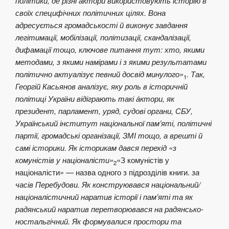
політики, де різні а́ктори використовують історію в
своїх специфічних політичних цілях. Вона
адресується громадськості й виконує завдання
легітимації, мобілізації, політизації, скандалізації,
дифамації тощо, ключове питання тут: хто, якими
методами, з якими намірами і з якими результатами
політично актуалізує певний досвід минулого»
. Так,
1
Георгій Касьянов аналізує, яку роль в історичній
політиці України відіграють такі а́ктори, як
президент, парламент, уряд, судові органи, СБУ,
Український інститут національної пам’яті, політичні
партії, громадські організації, ЗМІ тощо, а врешті й
самі історики. Як історикам дався перехід «з
комуністів у націоналісти»
«З комуністів у
2
націоналісти» — назва одного з підрозділів книги.
за
часів Перебудови. Як конструювався національний/
націоналістичний наратив історії і пам’яті та як
радянський наратив перетворювався на радянсько-
ностальгічний. Як формувалися простори та