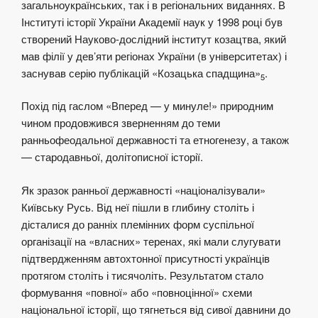
загальноукраїнських, так і в регіональних виданнях. В
Інституті історії України Академії наук у 1998 році був
створений Науково-дослідний інститут козацтва, який
мав філії у дев’яти регіонах України (в університетах) і
заснував серію публікацій «Козацька спадщина»
.
5
Похід під гаслом «Вперед — у минуле!» природним
чином продовжився зверненням до теми
ранньофеодальної державності та етногенезу, а також
— стародавньої, долітописної історії.
Як зразок ранньої державності «націоналізували»
Київську Русь. Від неї пішли в глибину століть і
дісталися до ранніх племінних форм суспільної
організації на «власних» теренах, які мали слугувати
підтвердженням автохтонної присутності українців
протягом століть і тисячоліть. Результатом стало
формування «повної» або «повноцінної» схеми
національної історії, що тягнеться від сивої давнини до