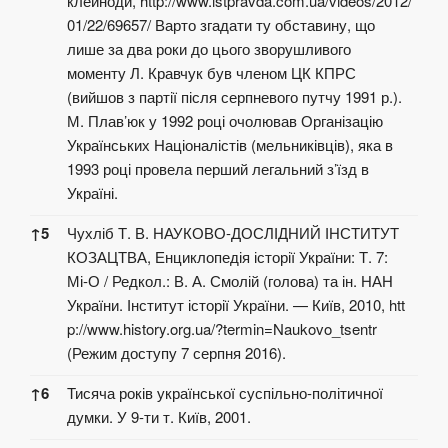
клейноди,
http://www.istpravda.com.ua/videos/2012/
01/22/69657/
Варто згадати ту обставину, що
лише за два роки до цього зворушливого
моменту Л. Кравчук був членом ЦК КПРС
(вийшов з партії після серпневого путчу 1991 р.).
М. Плав’юк у 1992 році очолював Організацію
Українських Націоналістів (мельниківців), яка в
1993 році провела перший легальний з’їзд в
Україні.
↑
5
Чухліб Т. В. НАУКОВО-ДОСЛІДНИЙ ІНСТИТУТ
КОЗАЦТВА, Енциклопедія історії України: Т. 7:
Мі-О / Редкол.: В. А. Смолій (голова) та ін. НАН
України. Інститут історії України. — Київ, 2010,
htt
p://www.history.org.ua/?termin=Naukovo_tsentr
(Режим доступу 7 серпня 2016).
↑
6
Тисяча років української суспільно-політичної
думки. У 9-ти т. Київ, 2001.