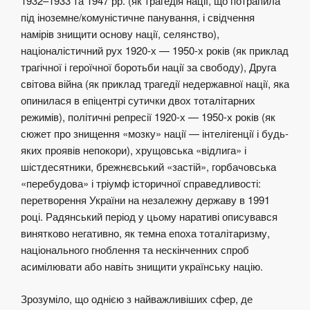
1932–1933 та 1947 рр. (як трагедія нації, що потрапила
під іноземне/комуністичне панування, і свідчення
намірів знищити основу нації, селянство),
націоналістичний рух 1920-х — 1950-х років (як приклад
трагічної і героїчної боротьби нації за свободу), Друга
світова війна (як приклад трагедії недержавної нації, яка
опинилася в епіцентрі сутички двох тоталітарних
режимів), політичні репресії 1920-х — 1950-х років (як
сюжет про знищення «мозку» нації — інтелігенції і будь-
яких проявів непокори), хрущовська «відлига» і
шістдесятники, брежнєвський «застій», горбачовська
«перебудова» і тріумф історичної справедливості:
перетворення України на незалежну державу в 1991
році. Радянський період у цьому наративі описувався
винятково негативно, як темна епоха тоталітаризму,
національного гноблення та нескінченних спроб
асимілювати або навіть знищити українську націю.
Зрозуміло, що однією з найважливіших сфер, де