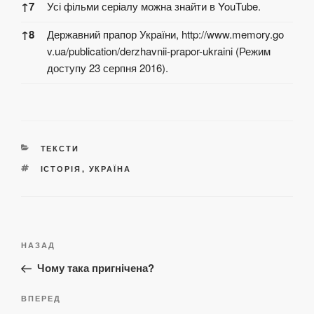
↑
7
Усі фільми серіалу можна знайти в YouTube.
↑
8
Державний прапор України,
http://www.memory.go
v.ua/publication/derzhavnii-prapor-ukraini
(Режим
доступу 23 серпня 2016).
КАТЕГОРІЇ
ТЕКСТИ
ПОЗНАЧКИ
ІСТОРІЯ
,
УКРАЇНА
Навігація
Попередній
НАЗАД
записів
запис:
Чому така пригнічена?
Наступний
ВПЕРЕД