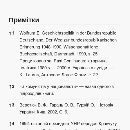
Примітки
Примітки
↑
1
Wolfrum E. Geschichtspolitik in der Bundesrepublic
Deutschland. Der Weg zur bundesrepublikanischen
Erinnerung 1948-1990. Wissenschaftliche
Buchgesellschaft, Darmstadt, 1999, s. 25.
Процитовано за:
Past Continuous: історична
політика 1980-х — 2000-х. Україна та сусіди. —
K.: Laurus, Антропос-Логос-Фільм, с. 22.
↑
2
«З комуністів у націоналісти» — назва одного з
підрозділів книги.
↑
3
Верстюк В. Ф., Гарань О. В., Гуржій О. І. Історія
України. Київ, 2002, С. 6.
↑
4
1992: останній президент УНР передає Кравчуку