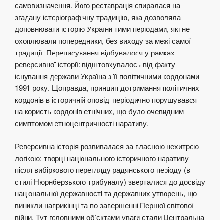
самовизначення. Його реставрація спиралася на
згадану історіографічну традицію, яка дозволяла
доповнювати історію України тими періодами, які не
охоплювали попередники, без виходу за межі самої
традиції. Переписування відбувалося у рамках
реверсивної історії: відштовхувалось від факту
існування держави Україна з її політичними кордонами
1991 року. Щоправда, принцип дотримання політичних
кордонів в історичній оповіді періодично порушувався
на користь кордонів етнічних, що було очевидним
симптомом етноцентричності наративу.
Реверсивна історія розвивалася за власною нехитрою
логікою: творці національного історичного наративу
після вибіркового перегляду радянського періоду (в
стилі Нюрнберзького трибуналу) зверталися до досвіду
національної державності та державних утворень, що
виникли наприкінці та по завершенні Першої світової
війни. Тут головними об’єктами уваги стали Центральна