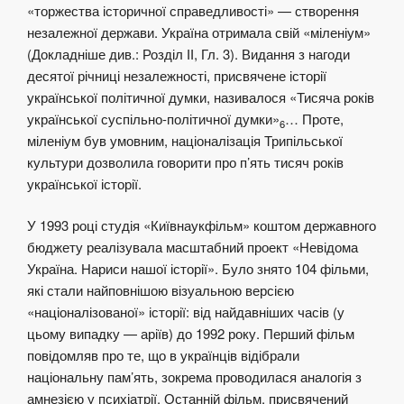
«торжества історичної справедливості» — створення
незалежної держави. Україна отримала свій «міленіум»
(Докладніше див.: Розділ ІІ, Гл. 3). Видання з нагоди
десятої річниці незалежності, присвячене історії
української політичної думки, називалося «Тисяча років
української суспільно-політичної думки»
… Проте,
6
міленіум був умовним, націоналізація Трипільської
культури дозволила говорити про п’ять тисяч років
української історії.
У 1993 році студія «Київнаукфільм» коштом державного
бюджету реалізувала масштабний проект «Невідома
Україна. Нариси нашої історії». Було знято 104 фільми,
які стали найповнішою візуальною версією
«націоналізованої» історії: від найдавніших часів (у
цьому випадку — аріїв) до 1992 року. Перший фільм
повідомляв про те, що в українців відібрали
національну пам’ять, зокрема проводилася аналогія з
амнезією у психіатрії. Останній фільм, присвячений