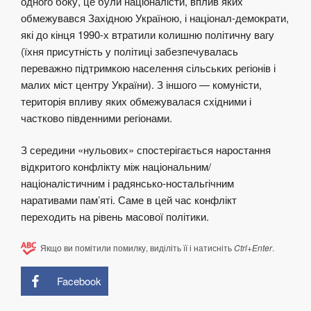
одного боку, це були націоналісти, вплив яких
обмежувався Західною Україною, і націонал-демократи,
які до кінця 1990-х втратили колишню політичну вагу
(їхня присутність у політиці забезпечувалась
переважно підтримкою населення сільських регіонів і
малих міст центру України). З іншого — комуністи,
територія впливу яких обмежувалася східними і
частково південними регіонами.
З середини «нульових» спостерігається наростання
відкритого конфлікту між національним/
націоналістичним і радянсько-ностальгічним
наративами пам’яті. Саме в цей час конфлікт
переходить на рівень масової політики.
Якщо ви помітили помилку, виділіть її і натисніть
Ctrl+Enter
.
Facebook