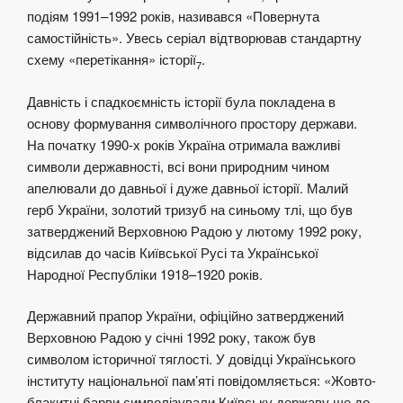
подіям 1991–1992 років, називався «Повернута
самостійність». Увесь серіал відтворював стандартну
схему «перетікання» історії
.
7
Давність і спадкоємність історії була покладена в
основу формування символічного простору держави.
На початку 1990-х років Україна отримала важливі
символи державності, всі вони природним чином
апелювали до давньої і дуже давньої історії. Малий
герб України, золотий тризуб на синьому тлі, що був
затверджений Верховною Радою у лютому 1992 року,
відсилав до часів Київської Русі та Української
Народної Республіки 1918–1920 років.
Державний прапор України, офіційно затверджений
Верховною Радою у січні 1992 року, також був
символом історичної тяглості. У довідці Українського
інституту національної пам’яті повідомляється: «Жовто-
блакитні барви символізували Київську державу ще до