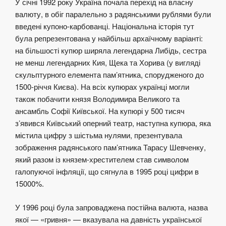
У січні 1992 року Україна почала перехід на власну
валюту, в обіг паралельно з радянськими рублями були
введені купоно-карбованці. Національна історія тут
була репрезентована у найбільш архаїчному варіанті:
на більшості купюр ширяла легендарна Либідь, сестра
не менш легендарних Кия, Щека та Хорива (у вигляді
скульптурного елемента пам’ятника, спорудженого до
1500-річчя Києва). На всіх купюрах українці могли
також побачити князя Володимира Великого та
ансамбль Софії Київської. На купюрі у 500 тисяч
з’явився Київський оперний театр, наступна купюра, яка
містила цифру з шістьма нулями, презентувала
зображення радянського пам’ятника Тарасу Шевченку,
який разом із князем-хрестителем став символом
галопуючої інфляції, що сягнула в 1995 році цифри в
15000%.
У 1996 році була запроваджена постійна валюта, назва
якої — «гривня» — вказувала на давність української