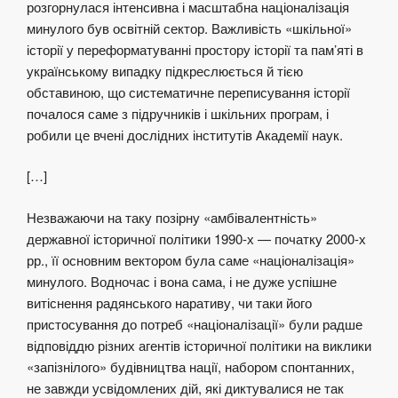
розгорнулася інтенсивна і масштабна націоналізація
минулого був освітній сектор. Важливість «шкільної»
історії у переформатуванні простору історії та пам’яті в
українському випадку підкреслюється й тією
обставиною, що систематичне переписування історії
почалося саме з підручників і шкільних програм, і
робили це вчені дослідних інститутів Академії наук.
[…]
Незважаючи на таку позірну «амбівалентність»
державної історичної політики 1990-х — початку 2000-х
рр., її основним вектором була саме «націоналізація»
минулого. Водночас і вона сама, і не дуже успішне
витіснення радянського наративу, чи таки його
пристосування до потреб «націоналізації» були радше
відповіддю різних агентів історичної політики на виклики
«запізнілого» будівництва нації, набором спонтанних,
не завжди усвідомлених дій, які диктувалися не так