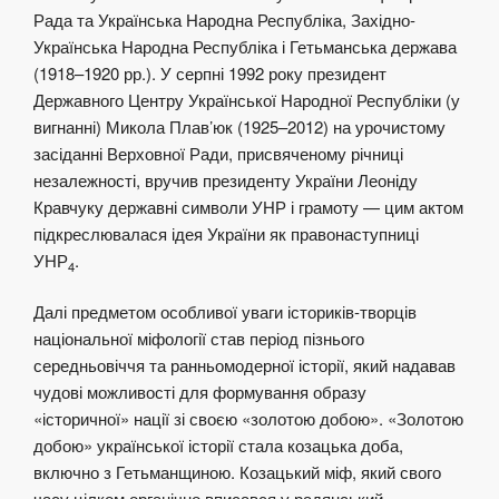
Рада та Українська Народна Республіка, Західно-
Українська Народна Республіка і Гетьманська держава
(1918–1920 рр.). У серпні 1992 року президент
Державного Центру Української Народної Республіки (у
вигнанні) Микола Плав’юк (1925–2012) на урочистому
засіданні Верховної Ради, присвяченому річниці
незалежності, вручив президенту України Леоніду
Кравчуку державні символи УНР і грамоту — цим актом
підкреслювалася ідея України як правонаступниці
УНР
.
4
Далі предметом особливої уваги істориків-творців
національної міфології став період пізнього
середньовіччя та ранньомодерної історії, який надавав
чудові можливості для формування образу
«історичної» нації зі своєю «золотою добою». «Золотою
добою» української історії стала козацька доба,
включно з Гетьманщиною. Козацький міф, який свого
часу цілком органічно вписався у радянський