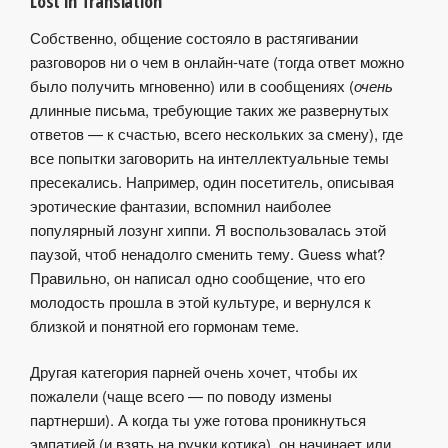
Lost in Translation
Собственно, общение состояло в растягивании
разговоров ни о чем в онлайн-чате (тогда ответ можно
было получить мгновенно) или в сообщениях (
очень
длинные письма, требующие таких же развернутых
ответов — к счастью, всего нескольких за смену), где
все попытки заговорить на интеллектуальные темы
пресекались. Например, один посетитель, описывая
эротические фантазии, вспомнил наиболее
популярный лозунг хиппи. Я воспользовалась этой
паузой, чтоб ненадолго сменить тему. Guess what?
Правильно, он написал одно сообщение, что его
молодость прошла в этой культуре, и вернулся к
близкой и понятной его гормонам теме.
Другая категория парней очень хочет, чтобы их
пожалели (чаще всего — по поводу измены
партнерши). А когда ты уже готова проникнуться
эмпатией (и взять на ручки котика), он начинает или