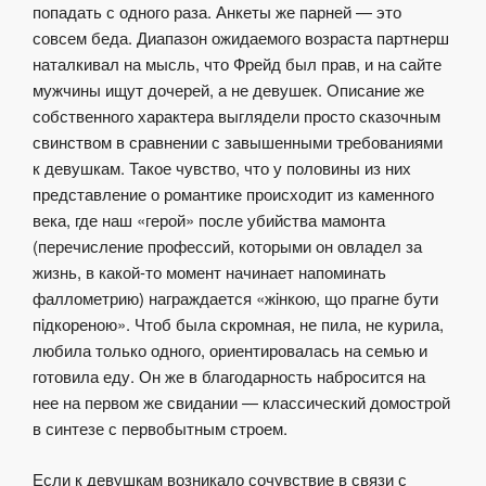
попадать с одного раза. Анкеты же парней — это
совсем беда. Диапазон ожидаемого возраста партнерш
наталкивал на мысль, что Фрейд был прав, и на сайте
мужчины ищут дочерей, а не девушек. Описание же
собственного характера выглядели просто сказочным
свинством в сравнении с завышенными требованиями
к девушкам. Такое чувство, что у половины из них
представление о романтике происходит из каменного
века, где наш «герой» после убийства мамонта
(перечисление профессий, которыми он овладел за
жизнь, в какой-то момент начинает напоминать
фаллометрию) награждается «жiнкою, що прагне бути
пiдкореною». Чтоб была скромная, не пила, не курила,
любила только одного, ориентировалась на семью и
готовила еду. Он же в благодарность набросится на
нее на первом же свидании — классический домострой
в синтезе с первобытным строем.
Если к девушкам возникало сочувствие в связи с