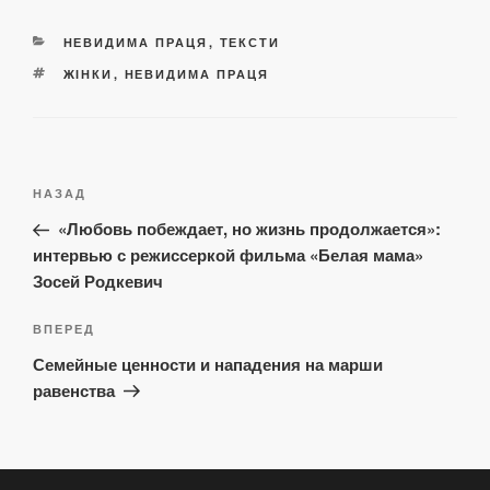
КАТЕГОРІЇ
НЕВИДИМА ПРАЦЯ
,
ТЕКСТИ
ПОЗНАЧКИ
ЖІНКИ
,
НЕВИДИМА ПРАЦЯ
Навігація
Попередній
НАЗАД
записів
запис:
«Любовь побеждает, но жизнь продолжается»:
интервью с режиссеркой фильма «Белая мама»
Зосей Родкевич
Наступний
ВПЕРЕД
запис
Семейные ценности и нападения на марши
равенства