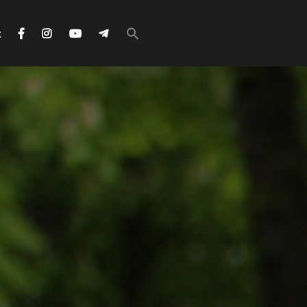
Search
for:
с
Search Button