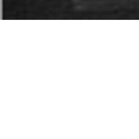
“Ми не машини д
демонстрація, с
У середу, 1 чер
жіночий рух 1968
чому. Місце зуст
“жіночу” ситуації
розповість Клав
Клавдіа Джорлео
університету Univ