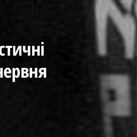
істичні
 червня