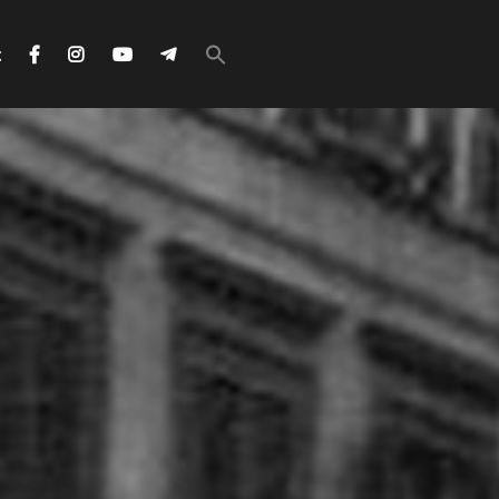
Search
for:
с
Search Button