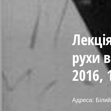
Лекція
рухи в
2016, 
Адреса: Білий 