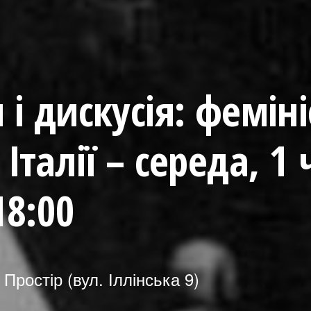
 і дискусія: фемін
 Італії – середа, 1
18:00
Простір (вул. Іллінська 9)