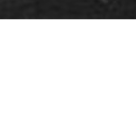
ля репродукції, а жінки в боротьбі за революцію”
ередина 70-х.
FemSolution запрошує поспілкуватися
вня, о 18:00
-1978 року та фемінізм в Італії сьогодні: що і як з
річі –
, що у Києво-Могилянській ак
Білий простір
 по країні та головні феміністичні рухи і організації
діа Джорлео.
 (Claudia Giorleo) Ph.D. студентка кафедри соціа
ersità della Calabria (Iталія). Серед її наукових ін