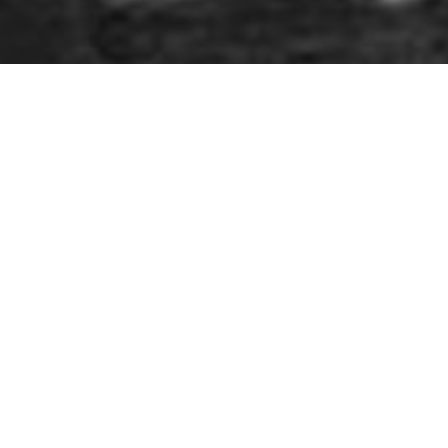
, феміністична
 про італійський
мінилося, та
адемії. Про
 в Італії
льних наук
тересів –