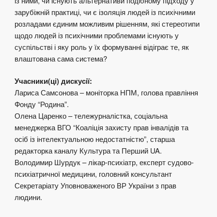
із ними, чи існують альтернативи подібному підходу у
зарубіжній практиці, чи є ізоляція людей із психічними
розладами єдиним можливим рішенням, які стереотипи
щодо людей із психічними проблемами існують у
суспільстві і яку роль у їх формуванні відіграє те, як
влаштована сама система?
Учасники(ці) дискусії:
Лариса Самсонова – моніторка НПМ, голова правління
Фонду “Родина”.
Олена Царенко – тележурналістка, соціальна
менеджерка ВГО “Коаліція захисту прав інвалідів та
осіб із інтелектуальною недостатністю”, старша
редакторка каналу Культура та Перший UA.
Володимир Шурдук – лікар-психіатр, експерт судово-
психіатричної медицини, головний консультант
Секретаріату Уповноваженого ВР України з прав
людини.