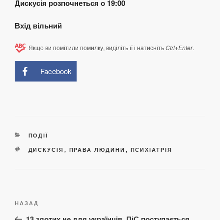
Дискусія розпочнеться о 19:00
Вхід вільний
Якщо ви помітили помилку, виділіть її і натисніть
Ctrl+Enter
.
Facebook
КАТЕГОРІЇ
ПОДІЇ
ПОЗНАЧКИ
ДИСКУСІЯ
,
ПРАВА ЛЮДИНИ
,
ПСИХІАТРІЯ
Навігація
Попередній
НАЗАД
записів
запис:
13 злотих не для українців. ПіС поступається