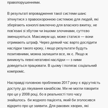
правопорушеннями.
В результаті впровадження такої системи шанс
зіткнутися з правоохоронною системою для людей, які
зберігають коноплі виключно для власного вжитку, не
пов’язані зі збутом чи іншоми злочинами, суттєво
зменшуються. Максимум що, може статися — вони
отримають штраф. Через деякий час варто дослідити
наслідки такого кроку, і якщо результати будуть
позитивними, можна залишити все, як є. Якщо ж
виникнуть певні негативні наслідки — з ними
доведеться працювати. В цьому і полягає соціальний
компроміс.
Насправді головною проблемою 2017 року є відсутність
доступу до лікування канабісом. Ми не могли говорити
про це у 2008 році, бо в реальності того часу
знайшлось би жодного пацієнта, який би зголосився
відкрито про це заявити. Для ракових хворих, які