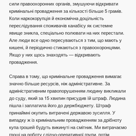
сили правоохоронних органів, змушуючи відкривати
кримінальні провадження за кількості більше 5 грамів.
Коли наркокорупція й економічна доцільність
переслідування споживачів канабісу як системне
явище зникла, спеціально полювати на них перестали.
Але люди все одно пересуваються з тим, що мають у
кишені, й періодично стикаються з правоохоронцями.
Якщо у них щось знаходять — відкривають
провадження.
Справа в тому, що кримінальне провадження вимагає
значно більше ресурсів, ніж адміністративне. За
адміністративним правопорушенням людину викликали
до суду, який за 15 хвилин присудив їй штраф. Людина
пішла і заплатила його до держбюджету. Штраф
принаймні окупить витрачені державою зусилля. У
випадку ж із кримінальним провадженням за дрібноту
купа грошей будуть викинуті на смітник. Ми витрачаємо
гроші на роботу слідчо-оперативної групи, потім