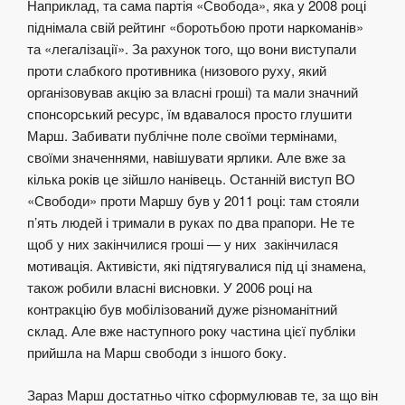
Наприклад, та сама партія «Свобода», яка у 2008 році
піднімала свій рейтинг «боротьбою проти наркоманів»
та «легалізації». За рахунок того, що вони виступали
проти слабкого противника (низового руху, який
організовував акцію за власні гроші) та мали значний
спонсорський ресурс, їм вдавалося просто глушити
Марш. Забивати публічне поле своїми термінами,
своїми значеннями, навішувати ярлики. Але вже за
кілька років це зійшло нанівець. Останній виступ ВО
«Свободи» проти Маршу був у 2011 році: там стояли
п’ять людей і тримали в руках по два прапори. Не те
щоб у них закінчилися гроші — у них закінчилася
мотивація. Активісти, які підтягувалися під ці знамена,
також робили власні висновки. У 2006 році на
контракцію був мобілізований дуже різноманітний
склад. Але вже наступного року частина цієї публіки
прийшла на Марш свободи з іншого боку.
Зараз Марш достатньо чітко сформулював те, за що він