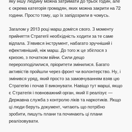
яку іншу людину можна затримати до трьох годин, але
є окрема категорія громадян, яких можна закрити на 72
години. Просто тому, що їх запідозрили в чомусь.
Загалом у 2013 році марш домігся свого. З моменту
прийняття Стратегії необхідність ходити за те саме
відпала. З’явився інструмент, набагато зручніший і
ефективніший, ніж марш. До того ж це збіглося з
кризою, з початком війни. Сили дещо
перерозподілилися, пріоритети змінилися. Багато
активістів пройшли через фронт чи волонтерство. Ну, і
змінився уряд, який просто за замовчуванням взяв цю
Стратегію і почав її виконувати. Навіщо тут марші, якщо
є Стратегія і повноважний орган, який її реалізує —
Державна служба з контролю ліків та наркотиків. Якщо
ці люди беруть документ, читають що потрібно
зробити, пишуть плани та починають ці плани
реалізовувати.