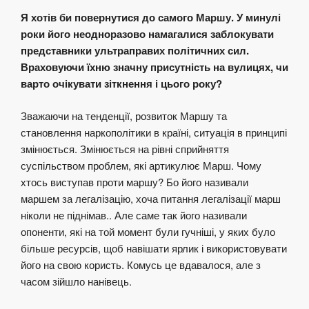
Я хотів би повернутися до самого Маршу. У минулі
роки його неодноразово намагалися заблокувати
представники ультраправих політичних сил.
Враховуючи їхню значну присутність на вулицях, чи
варто очікувати зіткнення і цього року?
Зважаючи на тенденції, розвиток Маршу та
становлення наркополітики в країні, ситуація в принципі
змінюється. Змінюється на рівні сприйняття
суспільством проблем, які артикулює Марш. Чому
хтось виступав проти маршу? Бо його називали
маршем за легалізацію, хоча питання легалізації марш
ніколи не піднімав.. Але саме так його називали
опоненти, які на той момент були гучніші, у яких було
більше ресурсів, щоб навішати ярлик і використовувати
його на свою користь. Комусь це вдавалося, але з
часом зійшло нанівець.