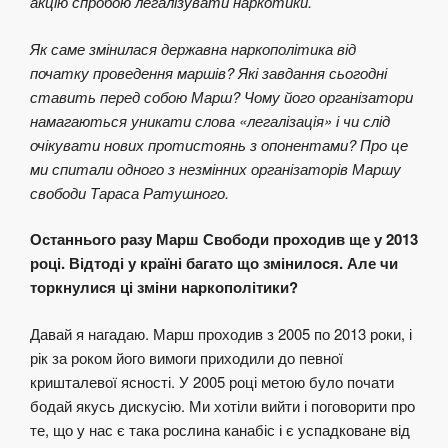
акцію спробою легалізувати наркотики.
Як саме змінилася державна наркополітика від
початку проведення маршів? Які завдання сьогодні
ставить перед собою Марш? Чому його організатори
намагаються уникати слова «легалізація» і чи слід
очікувати нових протистоянь з опонентами? Про це
ми спитали одного з незмінних організаторів Маршу
свободи Тараса Ратушного.
Останнього разу Марш Свободи проходив ще у 2013
році. Відтоді у країні багато що змінилося. Але чи
торкнулися ці зміни наркополітики?
Давай я нагадаю. Марш проходив з 2005 по 2013 роки, і
рік за роком його вимоги приходили до певної
кришталевої ясності. У 2005 році метою було почати
бодай якусь дискусію. Ми хотіли вийти і поговорити про
те, що у нас є така рослина канабіс і є успадковане від