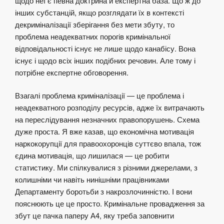
щодо неї є певна доктрина й експертна база. Що ж до
інших субстанцій, якщо розглядати їх в контексті
декриміналізації зберігання без мети збуту, то
проблема неадекватних порогів кримінальної
відповідальності існує не лише щодо канабісу. Вона
існує і щодо всіх інших подібних речовин. Але тому і
потрібне експертне обговорення.
Взагалі проблема криміналізації — це проблема і
неадекватного розподілу ресурсів, адже їх витрачають
на переслідування незначних правопорушень. Схема
дуже проста. Я вже казав, що економічна мотивація
наркокорупції для правоохоронців суттєво впала, тож
єдина мотивація, що лишилася — це робити
статистику. Ми спілкувалися з різними джерелами, з
колишніми чи навіть нинішніми працівниками
Департаменту боротьби з накрозлочинністю. І вони
пояснюють це це просто. Кримінальне провадження за
збут це пачка паперу А4, яку треба заповнити