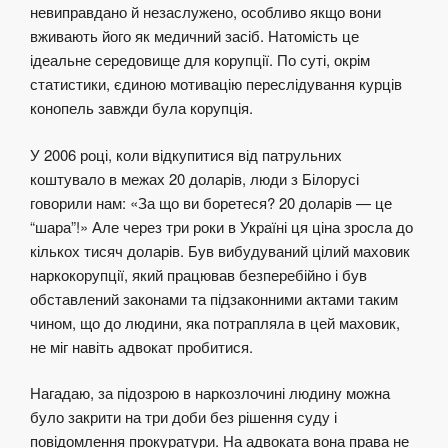
невиправдано й незаслужено, особливо якщо вони
вживають його як медичний засіб. Натомість це
ідеальне середовище для корупції. По суті, окрім
статистики, єдиною мотивацію переслідування курців
конопель завжди була корупція.
У 2006 році, коли відкупитися від патрульних
коштувало в межах 20 доларів, люди з Білорусі
говорили нам: «За що ви боретеся? 20 доларів — це
“шара”!» Але через три роки в Україні ця ціна зросла до
кількох тисяч доларів. Був вибудуваний цілий маховик
наркокорупції, який працював безперебійно і був
обставлений законами та підзаконними актами таким
чином, що до людини, яка потрапляла в цей маховик,
не міг навіть адвокат пробитися.
Нагадаю, за підозрою в наркозлочині людину можна
було закрити на три доби без рішення суду і
повідомлення прокуратури. На адвоката вона права не