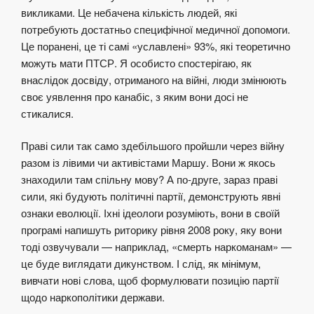
викликами. Це небачена кількість людей, які
потребують достатньо специфічної медичної допомоги.
Це поранені, це ті самі «уславлені» 93%, які теоретично
можуть мати ПТСР. Я особисто спостерігаю, як
внаслідок досвіду, отриманого на війні, люди змінюють
своє уявлення про канабіс, з яким вони досі не
стикалися.
Праві сили так само здебільшого пройшли через війну
разом із лівими чи активістами Маршу. Вони ж якось
знаходили там спільну мову? А по-друге, зараз праві
сили, які будують політичні партії, демонструють явні
ознаки еволюції. Іхні ідеологи розуміють, вони в своїй
програмі напишуть риторику рівня 2008 року, яку вони
тоді озвучували — наприклад, «смерть наркоманам» —
це буде виглядати дикунством. І слід, як мінімум,
вивчати нові слова, щоб формулювати позицію партії
щодо наркополітики держави.