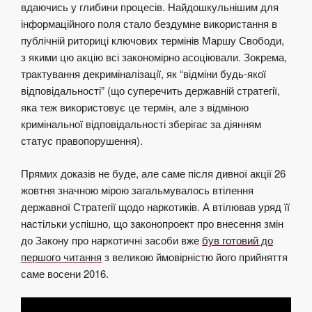
вдаючись у глибини процесів. Найдошкульнішим для
інформаційного поля стало бездумне використання в
публічній риториці ключових термінів Маршу Свободи,
з якими цю акцію всі закономірно асоціювали. Зокрема,
трактування декриміналізації, як “відміни будь-якої
відповідальності” (що суперечить державній стратегії,
яка теж використовує це термін, але з відміною
кримінальної відповідальності зберігає за діянням
статус правопорушення).
Прямих доказів не буде, але саме після дивної акції 26
жовтня значною мірою загальмувалось втілення
державної Стратегії щодо наркотиків. А втілював уряд її
настільки успішно, що законопроект про внесення змін
до Закону про наркотичні засоби вже
був готовий до
першого читання
з великою ймовірністю його прийняття
саме восени 2016.