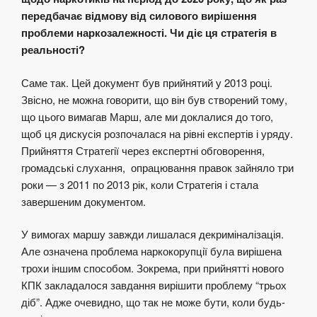
передбачає відмову від силового вирішення
проблеми наркозалежності. Чи діє ця стратегія в
реальності?
Саме так. Цей документ був прийнятий у 2013 році.
Звісно, не можна говорити, що він був створений тому,
що цього вимагав Марш, але ми доклалися до того,
щоб ця дискусія розпочалася на рівні експертів і уряду.
Прийняття Стратегії через експертні обговорення,
громадські слухання, опрацювання правок зайняло три
роки — з 2011 по 2013 рік, коли Стратегія і стала
завершеним документом.
У вимогах маршу завжди лишалася декриміналізація.
Але означена проблема наркокорупції була вирішена
трохи іншим способом. Зокрема, при прийнятті нового
КПК закладалося завдання вирішити проблему “трьох
діб”. Адже очевидно, що так не може бути, коли будь-