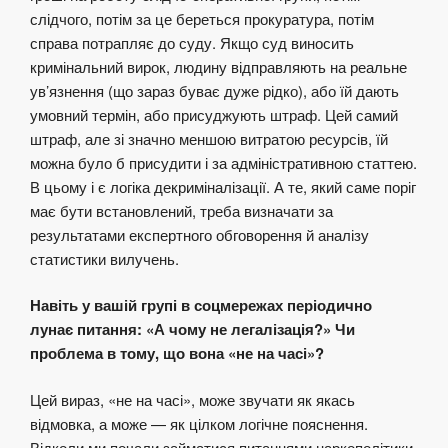
слідчого, потім за це береться прокуратура, потім
справа потрапляє до суду. Якщо суд виносить
кримінальний вирок, людину відправляють на реальне
ув’язнення (що зараз буває дуже рідко), або їй дають
умовний термін, або присуджують штраф. Цей самий
штраф, але зі значно меншою витратою ресурсів, їй
можна було б присудити і за адміністративною статтею.
В цьому і є логіка декриміналізації. А те, який саме поріг
має бути встановлений, треба визначати за
результатами експертного обговорення й аналізу
статистики вилучень.
Навіть у вашій групі в соцмережах періодично
лунає питання: «А чому не легалізація?» Чи
проблема в тому, що вона «не на часі»?
Цей вираз, «не на часі», може звучати як якась
відмовка, а може — як цілком логічне пояснення.
Відколи ми почали займатися питаннями наркополітики,