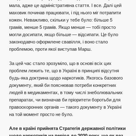
мала, адже це адміністративна стаття. І все. Далі цей
маховик починав працювати, і під нього міг потрапити
кожен. Неважливо, скільки у тебе було: більше 5
грамів, менше 5 грамів. Якщо менше — тобі просто
могли досипати, якщо більше — відсипати. Це було
законодавчо оформлене свавілля, і воно стало
проблемою, проти якої виступав Марш.
За цей час стало зрозуміло, що в основі всіх цих
проблем лежить те, що в Україні в принципі відсутня
будь-яка доктрина щодо наркотиків. Якогось базового
документу, який би пояснював потреби конкретних
людей в медикаментах, в тому числі знеболювальних
препаратах, чи визначав би пріоритети боротьби для
правоохоронних органів — такого документу в Україні
на той момент просто не було.
Але в країні прийнята Стратегія державної політики
щодо наркотиків на період до 2020 року, що як раз