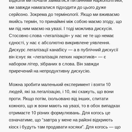
ми завжди намагалися підходити до цього дуже
серйозно. Зокрема до термінології. Якщо ми вживаємо
якийсь термін, то принаймні між собою маємо згоду, що
ми під ним маємо на увазі. І тоді можлива дискусія.
Стосовно слова «легалізація» у нас не те що немає
єдності, у нас є абсолютно викривлене уявлення.
Дискурс легалізації канабісу — а в публічний дискусії
він існує як «легалізація легких наркотиків» — є
набором літер, зібраних в слова. Він завжди
приречений на непродуктивну дискусію.
Можна зробити маленький експеримент і взяти 10
людей, які за легалізацію, і 10, які скажуть, що вони
проти. Якщо потім, ізольовано від інших, спитати
кожного, що ж вони мають на увазі, то в обох випадках
отримаєте 10 різних формулювань. Для когось це
означатиме, що “завтра у мене на районі відкриють
кіоск і будуть там продавати косяки”. Для когось — що