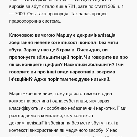
вироків за збут стало лише 721, зате по статті 309 ч. 1
— 7000. Ось така пропорція. Так зараз працює
правоохоронна система.
Ключовою вимогою Маршу є декриміналізація
зберігання невеликої кількості коноплі без мети
збуту. Зараз у нас це 5 грамів. Очевидно, ви
пропонуєте збільшити цей поріг. Чи говорите ви про
якісь конкретні цифри? Наскільки збільшити? І чи
говорите ви про інші види наркотиків, зокрема
ін’єкційні? Адже поріг там теж дуже низький.
Марш «конопляний», тому що його темою є одна
конкретна рослина і одна субстанція, яку зараз
класифікують, як особливо небезпечний наркотик. Її ми
розглядаємо в комплексі, як у контексті
декриміналізації її зберігання без мети збуту, так і в
контексті використання як медичного засобу. У нас