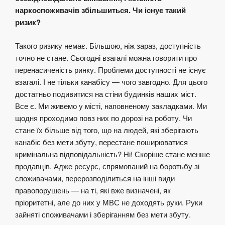
наркоспоживачів збільшиться. Чи існує такий
ризик?
Такого ризику немає. Більшою, ніж зараз, доступність
точно не стане. Сьогодні взагалі можна говорити про
перенасиченість ринку. Проблеми доступності не існує
взагалі. І не тільки канабісу — чого завгодно. Для цього
достатньо подивитися на стіни будинків наших міст.
Все є. Ми живемо у місті, наповненому закладками. Ми
щодня проходимо повз них по дорозі на роботу. Чи
стане їх більше від того, що на людей, які зберігають
канабіс без мети збуту, перестане поширюватися
кримінальна відповідальність? Ні! Скоріше стане менше
продавців. Адже ресурс, спрямований на боротьбу зі
споживачами, перерозподілиться на інші види
правопорушень — на ті, які вже визначені, як
пріоритетні, але до них у МВС не доходять руки. Руки
зайняті споживачами і зберіганням без мети збуту.