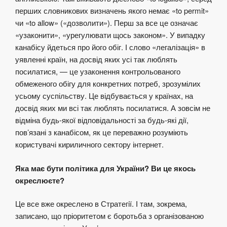
перших словникових визначень якого немає «to permit»
чи «to allow» («дозволити»). Перш за все це означає
«узаконити», «урегулювати щось законом». У випадку
канабісу йдеться про його обіг. І слово «легалізація» в
уявленні країн, на досвід яких усі так люблять
посилатися, — це узаконення контрольованого
обмеженого обігу для конкретних потреб, зрозумілих
усьому суспільству. Це відбувається у країнах, на
досвід яких ми всі так люблять посилатися. А зовсім не
відміна будь-якої відповідальності за будь-які дії,
пов’язані з канабісом, як це переважно розуміють
користувачі кириличного сектору інтернет.
Яка має бути політика для України? Ви це якось
окреслюєте?
Це все вже окреслено в Стратегії. І там, зокрема,
записано, що пріоритетом є боротьба з організованою