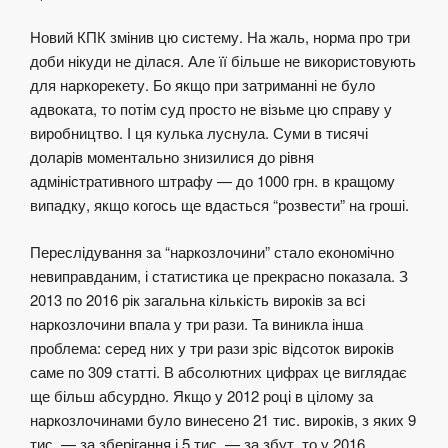
Новий КПК змінив цю систему. На жаль, норма про три
доби нікуди не ділася. Але її більше не використовують
для наркорекету. Бо якщо при затриманні не було
адвоката, то потім суд просто не візьме цю справу у
виробництво. І ця кулька луснула. Суми в тисячі
доларів моментально знизилися до рівня
адміністративного штрафу — до 1000 грн. в кращому
випадку, якщо когось ще вдасться “розвести” на гроші.
Переслідування за “наркозлочини” стало економічно
невиправданим, і статистика це прекрасно показала. З
2013 по 2016 рік загальна кількість вироків за всі
наркозлочини впала у три рази. Та виникла інша
проблема: серед них у три рази зріс відсоток вироків
саме по 309 статті. В абсолютних цифрах це виглядає
ще більш абсурдно. Якщо у 2012 році в цілому за
наркозлочинами було винесено 21 тис. вироків, з яких 9
тис. — за зберігання і 5 тис. — за збут, то у 2016