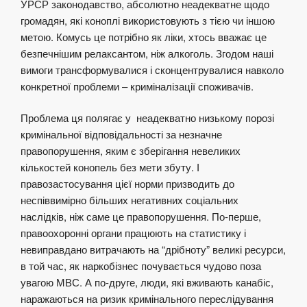
УРСР законодавство, абсолютно неадекватне щодо
громадян, які коноплі використовують з тією чи іншою
метою. Комусь це потрібно як ліки, хтось вважає це
безпечнішим релаксантом, ніж алкоголь. Згодом наші
вимоги трансформувалися і сконцентрувалися навколо
конкретної проблеми – криміналізації споживачів.
Проблема ця полягає у неадекватно низькому порозі
кримінальної відповідальності за незначне
правопорушення, яким є зберігання невеликих
кількостей конопель без мети збуту. І
правозастосування цієї норми призводить до
неспіввимірно більших негативних соціальних
наслідків, ніж саме це правопорушення. По-перше,
правоохоронні органи працюють на статистику і
невиправдано витрачають на “дрібноту” великі ресурси,
в той час, як наркобізнес почувається чудово поза
увагою МВС. А по-друге, люди, які вживають канабіс,
наражаються на ризик кримінального переслідування