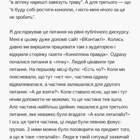
“в аптеку нарешті завезуть траву”. А для третього — що
“я буду собі ростити коноплю, і ніхто мені нічого за це
не зробить”.
Я досліджував це питання на рівні публічного дискурсу.
Мені в цьому дуже допоміг сайт «ВКонтакті». Колись
давно ми вирішили працювати там з аудиторією і
відкрили сторінку газети «Конопляна правда». Одразу
почалися питання в «лічку». Людей цікавили три
питання. На першому місці було: «Єсть чо?» Коли ми
пояснювали, що тут «нєт чо», частина одразу
відвалювалася, а частина залишалася для другого
питання: «А де взяти?» Коли ставало ясно, що ми і тут
нічим допомогти не можемо, то ця частина теж ішла.
Але частина найбільш ідейних лишалися для третього
питання, яке неважко було вгадати: «А коли легалайз?»
І ось ця третя частина, ці люди були певною фокус-
групою. З ними можна було поговорити на предмет того,
а що ж таке «легалайз». Люди в такій ситуації зазвичай