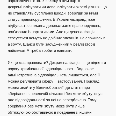
наркозлочинністю. У зв’язку з цим варто
декриміналізувати чи депеналізувати окремі діяння, що
не становлять суспільної шкоди, зберігши за ними
статус правопорушення. В Україні насправді вже
відбувається плавна депеналізація правопорушень,
пов’язаних із наркотиками. Але ця депеналізація
стосується чомусь не дрібних злочинів, не споживачів,
а збуту. Шанси бути засудженими у реалізаторів
найменші. А треба зробити навпаки.
Як це має працювати? Декриміналізація — це підняття
порогу кримінальної відповідальності. Водночас
адміністративна відповідальність лишається, але її
можна регулювати сферу її застосування.
Приклад
можна знайти у Великобританії, де стаття про
зберігання в невеликій кількості без мети збуту існує,
але відповідальності за неї не передбачено. Тому
зберігання без мети збуту може бути лише
обтяжуючою обставиною в поєднанні з іншими