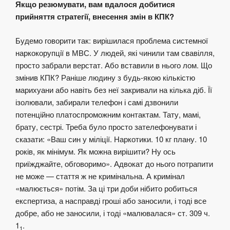
Якщо резюмувати, вам вдалося добитися
прийняття стратегії, внесення змін в КПК?
Будемо говорити так: вирішилася проблема системної
наркокорупції в МВС. У людей, які чинили там свавілля,
просто забрали верстат. Або вставили в нього лом. Що
змінив КПК? Раніше людину з будь-якою кількістю
марихуани або навіть без неї закривали на кілька діб. Її
ізолювали, забирали телефон і самі дзвонили
потенційно платоспроможним контактам. Тату, мамі,
брату, сестрі. Треба було просто зателефонувати і
сказати: «Ваш син у міліції. Наркотики. 10 кг плану. 10
років, як мінімум. Як можна вирішити? Ну ось
приїжджайте, обговоримо». Адвокат до нього потрапити
не може — стаття ж не кримінальна. А кримінал
«малюється» потім. За ці три доби нібито робиться
експертиза, а насправді гроші або заносили, і тоді все
добре, або не заносили, і тоді «малювалася» ст. 309 ч.
1
.
1