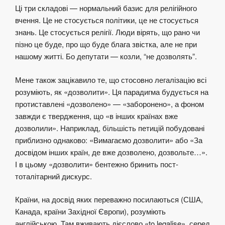
Ці три складові — нормальний базис для релігійного
вчення. Це не стосується політики, це не стосується
знань. Це стосується релігії. Люди вірять, що рано чи
пізно це буде, про що буде блага звістка, але не при
нашому житті. Бо депутати — козли, “не дозволять”.
Мене також зацікавило те, що стосовно легалізацію всі
розуміють, як «дозволити». Ця парадигма будується на
протиставлені «дозволено» — «заборонено», а фоном
завжди є твердження, що «в інших країнах вже
дозволили». Наприклад, більшість петицій побудовані
приблизно однаково: «Вимагаємо дозволити» або «За
досвідом інших країн, де вже дозволено, дозвольте…».
І в цьому «дозволити» бентежно бринить пост-
тоталітарний дискурс.
Країни, на досвід яких переважно посилаються (США,
Канада, країни Західної Європи), розуміють
англійською. Там вживають дієслово «to legalise», серед