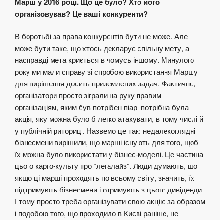
Марш у 2016 році. Що це було? Хто його
організовував? Це ваші конкуренти?
В боротьбі за права конкурентів бути не може. Але
може бути таке, що хтось декларує спільну мету, а
насправді мета криється в чомусь іншому. Минулого
року ми мали справу зі спробою використання Маршу
для вирішення досить приземлених задач. Фактично,
організатори просто зіграли на руку правим
організаціям, яким був потрібен піар, потрібна була
акція, яку можна було б легко атакувати, в тому числі й
у публічній риториці. Назвемо це так: недалекоглядні
бізнесмени вирішили, що марші існують для того, щоб
їх можна було використати у бізнес-моделі. Це частина
цього карго-культу про “легалайз”. Люди думають, що
якщо ці марші проходять по всьому світу, значить, їх
підтримують бізнесмени і отримують з цього дивіденди.
І тому просто треба організувати свою акцію за образом
і подобою того, що проходило в Києві раніше, не