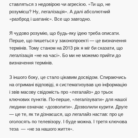
ставляться з недовірою чи агресією. «Ти що, не
розумієш? Ну, легалізація». А далі абсолютний
«разброд і шатаніє». Все що завгодно.
Я чудово розумію, що будь-яку ідею треба описати.
Перше, що пишеться у законопроекті — це визначення
термінів. Тому станом на 2013 рік я міг би сказати, що
легалізація «не на часі». Бо ми не можемо прийти до
визначення термінів.
З іншого боку, це стало цікавим досвідом. Спираючись
на отримані відповіді, я систематизував цю інформацію
і звів масову свідомість про «легалайз» до трьох
ключових пунктів. По-перше, «легалізувати» для нашої
людини означає «дозволити». Дозволили курити. Друге
— це те, як ти дізнаєшся, що легалайз настав: про це
оголосять по телевізору. І буде можна. І третя ключова
теза — «не за нашого життя».