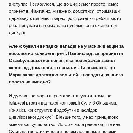
виступає. І виявилося, що до цих вимог просто немає
опонентів. Фактично, ми вже їх домоглися, отримавши
державну стратегію, і зараз цю стратегію треба просто
реалізовувати в нормальній цивілізованій експертній
дискусії.
Але ж бували випадки нападів на учасників акцій за
абсолютно конкретні речі. Наприклад, за прийняття
Стамбульської конвенції, яка передбачає захист
жінок від домашнього насилля. Ти вважаєш, що
Марш зараз достатньо сильний, і нападати на нього
просто не вигідно?
Я думаю, що марш перестали атакувати, тому що
іміджеві втрати від такої контракції були б більшими,
ніж якісь конструктивні здобутки внаслідок
цивілізованої дискусії. Більше того, у нас принципово
змінилося суспільство. Його змінила революція і війна.
Суспільство стикнулося з новим досвідом, з новими