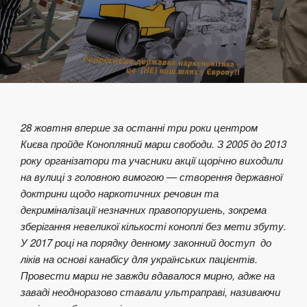
28 жовтня вперше за останні три роки центром
Києва пройде Конопляний марш свободи. З 2005 до 2013
року організатори та учасники акції щорічно виходили
на вулиці з головною вимогою — створення державної
доктрини щодо наркотичних речовин та
декриміналізації незначних правопорушень, зокрема
зберігання невеликої кількості коноплі без мети збуту.
У 2017 році на порядку денному законний доступ до
ліків на основі канабісу для українських пацієнтів.
Провести марш не завжди вдавалося мирно, адже на
заваді неодноразово ставали ультраправі, називаючи