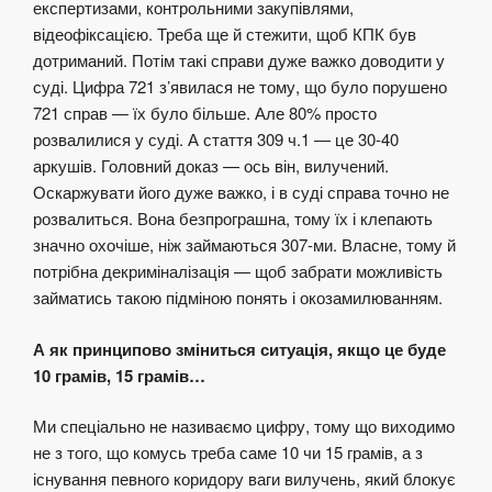
експертизами, контрольними закупівлями,
відеофіксацією. Треба ще й стежити, щоб КПК був
дотриманий. Потім такі справи дуже важко доводити у
суді. Цифра 721 з’явилася не тому, що було порушено
721 справ — їх було більше. Але 80% просто
розвалилися у суді. А стаття 309 ч.1 — це 30-40
аркушів. Головний доказ — ось він, вилучений.
Оскаржувати його дуже важко, і в суді справа точно не
розвалиться. Вона безпрограшна, тому їх і клепають
значно охочіше, ніж займаються 307-ми. Власне, тому й
потрібна декриміналізація — щоб забрати можливість
займатись такою підміною понять і окозамилюванням.
А як принципово зміниться ситуація, якщо це буде
10 грамів, 15 грамів…
Ми спеціально не називаємо цифру, тому що виходимо
не з того, що комусь треба саме 10 чи 15 грамів, а з
існування певного коридору ваги вилучень, який блокує