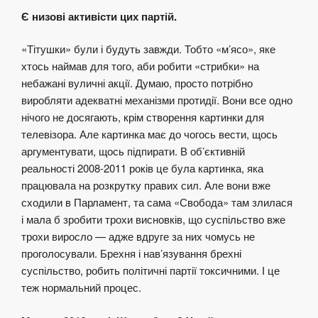
Є низові активісти цих партій.
«Тітушки» були і будуть завжди. Тобто «м’ясо», яке
хтось наймав для того, аби робити «стрибки» на
небажані вуличні акції. Думаю, просто потрібно
виробляти адекватні механізми протидії. Вони все одно
нічого не досягають, крім створення картинки для
телевізора. Але картинка має до чогось вести, щось
аргументувати, щось підпирати. В об’єктивній
реальності 2008-2011 років це була картинка, яка
працювала на розкрутку правих сил. Але вони вже
сходили в Парламент, та сама «Свобода» там злилася
і мала б зробити трохи висновків, що суспільство вже
трохи виросло — адже вдруге за них чомусь не
проголосували. Брехня і нав’язування брехні
суспільство, робить політичні партії токсичними. І це
теж нормальний процес.