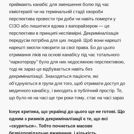
приймають канабіс для зменшення болю під час
хіміотерапії чи на термінальній стадії хвороби
перспектива провести три доби чи навіть померти у
СІЗО або лишитися вдома з вапорайзером — це
перспективи в принципі неспівмірні. Декриміналізація
передусім потрібна для цих людей. Щоб вони нарешті
нарешті змогли говорити за свої права. Бо до цього
отримання ліків на основі канабісу під час тотального
“наркотерору” було для них недосяжною перспективою,
тоді як зараз це відбувається навіть без
декриміналізації. Знаходяться пацієнти, які
об’єднуються в групи для того, щоб отримати доступ до
медичного канабісу, і виходять в публічний простір. Те,
що було не на часі ще три роки тому, стає на часі зараз
Існує критика, що українці до цього ще не готові. Що
одним з ризиків декриміналізації є те, що всі
«скуряться». Тобто почнеться масове
безвідповідальне вживання, і кількість