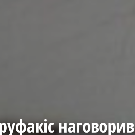
руфакіс наговорив