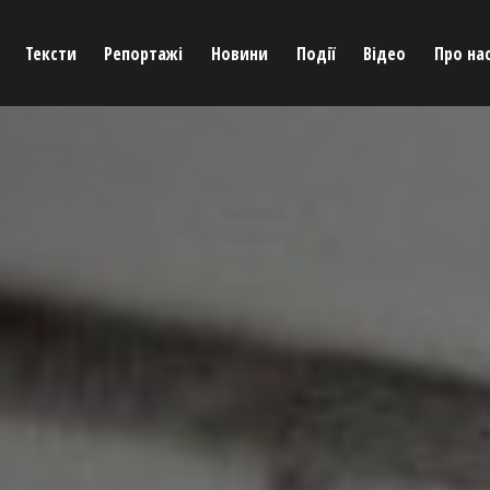
Тексти
Репортажі
Новини
Події
Відео
Про на