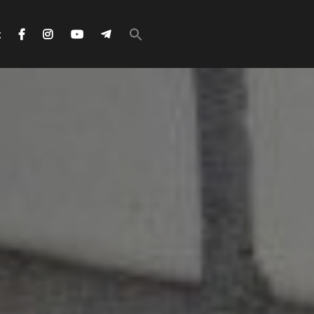
Search
for:
с
Search Button