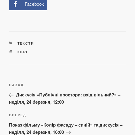
Facebook
КАТЕГОРІЇ
ТЕКСТИ
ПОЗНАЧКИ
КІНО
Навігація
Попередній
НАЗАД
записів
запис:
Дискусія «Публічні простори: вхід вільний?» –
неділя, 24 березня, 12:00
Наступний
ВПЕРЕД
запис
Показ фільму «Колір фасаду – синій» та дискусія –
неділя, 24 березня, 16:00