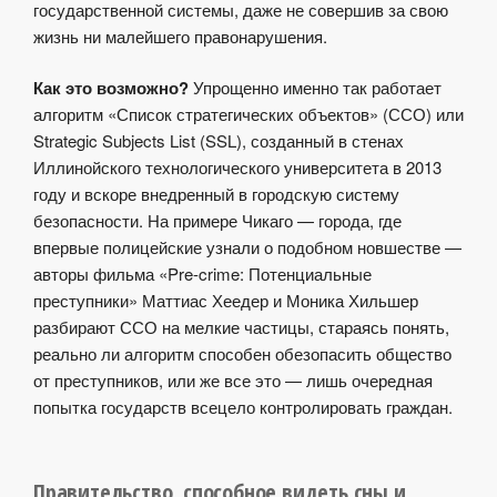
государственной системы, даже не совершив за свою
жизнь ни малейшего правонарушения.
Как это возможно?
Упрощенно именно так работает
алгоритм «Список стратегических объектов» (ССО) или
Strategic Subjects List (SSL), созданный в стенах
Иллинойского технологического университета в 2013
году и вскоре внедренный в городскую систему
безопасности. На примере Чикаго — города, где
впервые полицейские узнали о подобном новшестве —
авторы фильма «Pre-crime: Потенциальные
преступники» Маттиас Хеедер и Моника Хильшер
разбирают ССО на мелкие частицы, стараясь понять,
реально ли алгоритм способен обезопасить общество
от преступников, или же все это — лишь очередная
попытка государств всецело контролировать граждан.
Правительство, способное видеть сны и