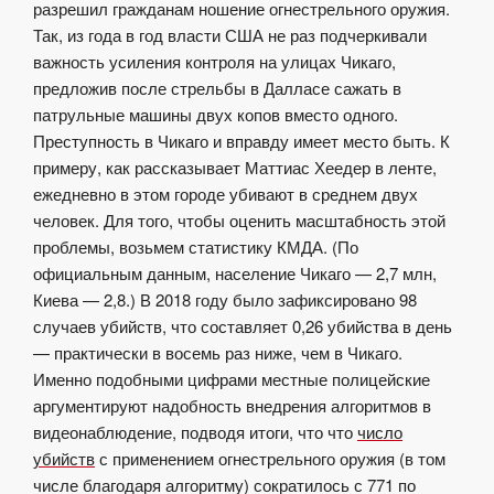
разрешил гражданам ношение огнестрельного оружия.
Так, из года в год власти США не раз подчеркивали
важность усиления контроля на улицах Чикаго,
предложив после стрельбы в Далласе сажать в
патрульные машины двух копов вместо одного.
Преступность в Чикаго и вправду имеет место быть. К
примеру, как рассказывает Маттиас Хеедер в ленте,
ежедневно в этом городе убивают в среднем двух
человек. Для того, чтобы оценить масштабность этой
проблемы, возьмем статистику КМДА. (По
официальным данным, население Чикаго — 2,7 млн,
Киева — 2,8.) В 2018 году было зафиксировано 98
случаев убийств, что составляет 0,26 убийства в день
— практически в восемь раз ниже, чем в Чикаго.
Именно подобными цифрами местные полицейские
аргументируют надобность внедрения алгоритмов в
видеонаблюдение, подводя итоги, что что
число
убийств
с применением огнестрельного оружия (в том
числе благодаря алгоритму) сократилось с 771 по