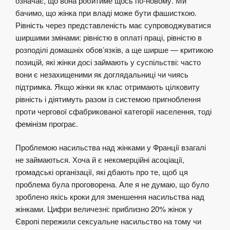
означає, що вона робитиме щось по-новому. Ми
бачимо, що жінка при владі може бути фашисткою.
Рівність через представленість має супроводжуватися
ширшими змінами: рівністю в оплаті праці, рівністю в
розподілі домашніх обов’язків, а ще ширше — критикою
позицій, які жінки досі займають у суспільстві: часто
вони є незахищеними як доглядальниці чи чиясь
підтримка. Якщо жінки як клас отримають цілковиту
рівність і діятимуть разом із системою пригноблення
проти чергової сфабрикованої категорії населення, тоді
фемінізм програє.
Проблемою насильства над жінками у Франції взагалі
не займаються. Хоча й є некомерційні асоціації,
громадські організації, які дбають про те, щоб ця
проблема була проговорена. Але я не думаю, що було
зроблено якісь кроки для зменшення насильства над
жінками. Цифри величезні: приблизно 20% жінок у
Європі пережили сексуальне насильство на тому чи