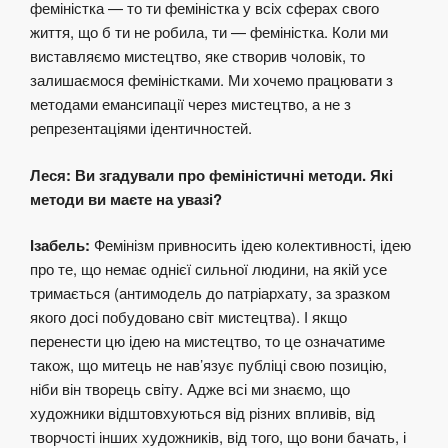
феміністка — то ти феміністка у всіх сферах свого
життя, що б ти не робила, ти — феміністка. Коли ми
виставляємо мистецтво, яке створив чоловік, то
залишаємося феміністками. Ми хочемо працювати з
методами емансипації через мистецтво, а не з
репрезентаціями ідентичностей.
Леся: Ви згадували про феміністичні методи. Які
методи ви маєте на увазі?
Ізабель:
Фемінізм привносить ідею колективності, ідею
про те, що немає однієї сильної людини, на якій усе
тримається (антимодель до патріархату, за зразком
якого досі побудовано світ мистецтва). І якщо
перенести цю ідею на мистецтво, то це означатиме
також, що митець не нав’язує публіці свою позицію,
ніби він творець світу. Адже всі ми знаємо, що
художники відштовхуються від різних впливів, від
творчості інших художників, від того, що вони бачать, і