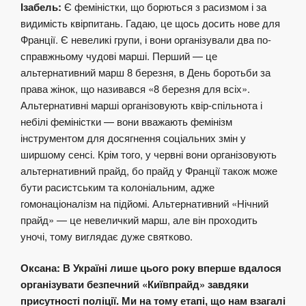
Ізабель:
Є феміністки, що борються з расизмом і за
видимість квірпитань. Гадаю, це щось досить нове для
Франції. Є невеликі групи, і вони організували два по-
справжньому чудові марші. Перший — це
альтернативний марш 8 березня, в День боротьби за
права жінок, що називався «8 березня для всіх».
Альтернативні марші організовують квір-спільнота і
небілі феміністки — вони вважають фемінізм
інструментом для досягнення соціальних змін у
ширшому сенсі. Крім того, у червні вони організовують
альтернативний прайд, бо прайд у Франції також може
бути расистським та колоніальним, адже
гомонаціоналізм на підйомі. Альтернативний «Нічний
прайд» — це невеличкий марш, але він проходить
уночі, тому виглядає дуже святково.
Оксана: В Україні лише цього року вперше вдалося
організувати безпечний «Київпрайд» завдяки
присутності поліції. Ми на тому етапі, що нам взагалі