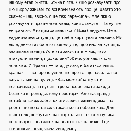
іншому етапі життя. Кожна п’ята. Якщо розказувати про
цю цифру жінкам, то всі вони знають про це, багато хто
скаже: «Так, звісно, я це теж пережила». Але якщо
розказувати про це чоловікам, вони скажуть: «Та ну, це
неправда». Хто цим займається? Всім байдуже. Це ж
надзвичайна ситуація, це треба вирішувати негайно. Ми
вкладаємо так багато грошей у те, щоб нас на вулицях
захищала поліція. Але хто захистить жінок, яких
атакують щодня, щохвилини? Жінок убивають їхні
чоловіки. У Франції — та й, думаю, в багатьох інших
країнах — поширене уявлення про те, що насильство
існує тільки на вулиці: «Вас може зґвалтувати
незнайомець на вулиці, треба посилювати заходи
безпеки в громадському просторі». Але насправді
потрібно також забезпечити захист жінки вдома і на
роботі, де вона також стикається з небезпекою. Для
цього слід позбутися патріархальної точки зору, яка
перетворює тіла жінок на власність чоловіків. І це —
той довгий шлях, яким ми йдемо
.
3