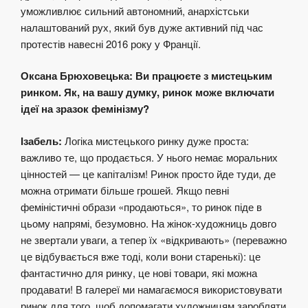
уможливлює сильний автономний, анархістськи
налаштований рух, який був дуже активний під час
протестів навесні 2016 року у Франції.
Оксана Брюховецька: Ви працюєте з мистецьким
ринком. Як, на вашу думку, ринок може включати
ідеї на зразок фемінізму?
Ізабель:
Логіка мистецького ринку дуже проста:
важливо те, що продається. У нього немає моральних
цінностей — це капіталізм! Ринок просто йде туди, де
можна отримати більше грошей. Якщо певні
феміністичні образи «продаються», то ринок піде в
цьому напрямі, безумовно. На жінок-художниць довго
не звертали уваги, а тепер їх «відкривають» (переважно
це відбувається вже тоді, коли вони старенькі): це
фантастично для ринку, це нові товари, які можна
продавати! В галереї ми намагаємося використовувати
ринок для того, щоб допомагати художницям заробляти