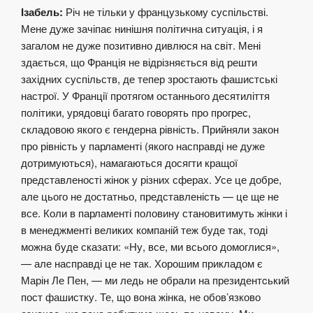
Ізабель:
Річ не тільки у французькому суспільстві.
Мене дуже зачіпає нинішня політична ситуація, і я
загалом не дуже позитивно дивлюся на світ. Мені
здається, що Франція не відрізняється від решти
західних суспільств, де тепер зростають фашистські
настрої. У Франції протягом останнього десятиліття
політики, урядовці багато говорять про прогрес,
складовою якого є гендерна рівність. Прийняли закон
про рівність у парламенті (якого насправді не дуже
дотримуються), намагаються досягти кращої
представленості жінок у різних сферах. Усе це добре,
але цього не достатньо, представленість — це ще не
все. Коли в парламенті половину становитимуть жінки і
в менеджменті великих компаній теж буде так, тоді
можна буде сказати: «Ну, все, ми всього домоглися»,
— але насправді це не так. Хорошим прикладом є
Марін Ле Пен, — ми ледь не обрали на президентcький
пост фашистку. Те, що вона жінка, не обов’язково