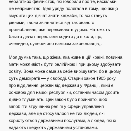
небагатьох феміністок, які говорили про те, наскільки
це неприйнятно. Ідея уряду полягала в тому, що якщо
змусити цих дівчат зняти хіджаби, то всі стануть
рівними, і вони звільняться від так званого
пригноблення, яке переживають удома. Натомість
багато дівчат перестали ходити до школи, що,
очевидно, суперечило намірам законодавців
.
4
Моя думка така, що жінка, яка живе в цій країні, повинна
мати можливість бути релігійною і при цьому здобувати
освіту. Вона може сама за себе вирішувати, бо в цьому
суть демократії — у свободі. Старий закон 1905 року
про відділення церкви від держави у Франції, який є
основою для нашої республіки, останнім часом досить
дивно тлумачать. Цей закон було прийнято, щоб
запобігти втручанню релігії у сфери управління
держави, але це стосувалося не тих людей, які
користуються державними послугами, а людей, які їх
надають і керують державними установами.