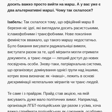
досить важко просто вийти на марш. А у вас уже є
два альтернативні марші. Чому так склалося?
Ізабель:
Так склалося тому, що офіційний марш 8
березня ніс ідеї, які виглядали досить расистськими,
ісламофобними і трансфобними. Нове покоління
феміністок вважало, що такого маршу недостатньо.
Було бажання висувати радикальніші вимоги,
виступати разом за те, щоб мігранти могли отримати
документи, а транс-люди — легший доступ до нових
посвідчень особи. Знову-таки, патріархальна система,
що організовує домінування однієї групи над іншими,
котрих вона визначає як «інакші», лежить в основі
дискримінації нелегальних мігрантів чи транс-людей.
Те саме і з прайдом. Прайд став акцією, на якій
висувають дуже мало політичних вимог. Наприклад,
організація ЛГБТ-поліцейських іде разом з усіма, хоча
важко сприймати поліцейських як союзників, особливо