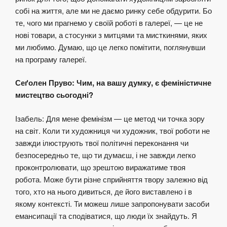
собі на життя, але ми не даємо ринку себе обдурити. Бо
те, чого ми прагнемо у своїй роботі в галереї, — це не
нові товари, а стосунки з митцями та мисткинями, яких
ми любимо. Думаю, що це легко помітити, поглянувши
на програму галереї.
Сеґолен Пруво: Чим, на вашу думку, є феміністичне
мистецтво сьогодні?
Ізабель: Для мене фемінізм — це метод чи точка зору
на світ. Коли ти художниця чи художник, твої роботи не
завжди ілюструють твої політичні переконання чи
безпосередньо те, що ти думаєш, і не завжди легко
проконтролювати, що зрештою виражатиме твоя
робота. Може бути різне сприйняття твору залежно від
того, хто на нього дивиться, де його виставлено і в
якому контексті. Ти можеш лише запропонувати засоби
емансипації та сподіватися, що люди їх знайдуть. Я