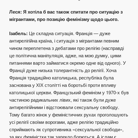
Леся: Я хотіла б вас також спитати про ситуацію з
мігрантами, про позицію фемінізму щодо цього.
Ізабель:
Це складна ситуація. Франція — дуже
антирелігійна країна, і ситуація з мігрантами певним
чином переплетена з дебатами про релігію (насправді
це політична маніпуляція, адже, на мою думку, цими
питаннями варто займатися окремо одне від одного). У
Франції дуже низька толерантність до релігії. Хоча
Франція традиційно католицька, республіка була
заснована у ХІХ столітті на боротьбі проти впливу
католицької церкви. Французький фемінізм у 1970-х був
частиною радикальних лівих, які також були дуже
антирелігійними і відстоювали сексуальну свободу.
Тому багато жінок у феміністичних рухах проголошують
усі релігії своїми ворогами, адже релігію традиційно
сприймають як супротивника «сексуальної свободи»,
за яку феміністки так запекло борються. А іслам є