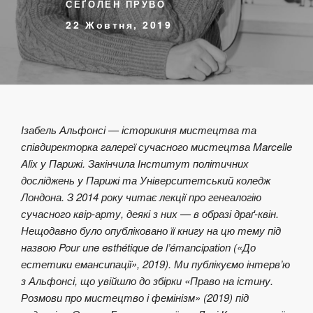
СЕҐОЛЕН ПРУВО
22 Жовтня, 2019
Ізабель Альфонсі — історикиня мистецтва та
співдиректорка галереї сучасного мистецтва Marcelle
Alix у Парижі. Закінчила Інститут політичних
досліджень у Парижі та Університетський коледж
Лондона. З 2014 року читає лекції про генеалогію
сучасного квір-арту, деякі з них — в образі драґ-квін.
Нещодавно було опубліковано її книгу на цю тему під
назвою Pour une esthétique de l’émancipation («До
естетики емансипації», 2019). Ми публікуємо інтерв’ю
з Альфонсі, що увійшло до збірки «Право на істину.
Розмови про мистецтво і фемінізм» (2019) під