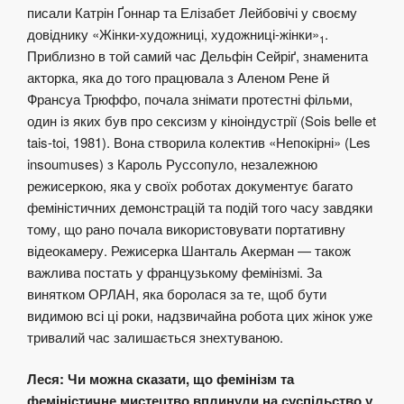
писали Катрін Ґоннар та Елізабет Лейбовічі у своєму
довіднику «Жінки-художниці, художниці-жінки»
.
1
Приблизно в той самий час Дельфін Сейріґ, знаменита
акторка, яка до того працювала з Аленом Рене й
Франсуа Трюффо, почала знімати протестні фільми,
один із яких був про сексизм у кіноіндустрії (Sois belle et
tais-toi, 1981). Вона створила колектив «Непокірні» (Les
insoumuses) з Кароль Руссопуло, незалежною
режисеркою, яка у своїх роботах документує багато
феміністичних демонстрацій та подій того часу завдяки
тому, що рано почала використовувати портативну
відеокамеру. Режисерка Шанталь Акерман — також
важлива постать у французькому фемінізмі. За
винятком ОРЛАН, яка боролася за те, щоб бути
видимою всі ці роки, надзвичайна робота цих жінок уже
тривалий час залишається знехтуваною.
Леся: Чи можна сказати, що фемінізм та
феміністичне мистецтво вплинули на суспільство у