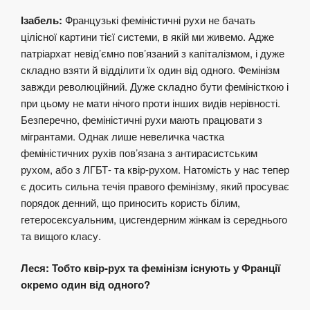
Ізабель:
Французькі феміністичні рухи не бачать
цілісної картини тієї системи, в якій ми живемо. Адже
патріархат невід’ємно пов’язаний з капіталізмом, і дуже
складно взяти й відділити їх один від одного. Фемінізм
завжди революційний. Дуже складно бути феміністкою і
при цьому не мати нічого проти інших видів нерівності.
Безперечно, феміністичні рухи мають працювати з
мігрантами. Однак лише невеличка частка
феміністичних рухів пов’язана з антирасистським
рухом, або з ЛГБТ- та квір-рухом. Натомість у нас тепер
є досить сильна течія правого фемінізму, який просуває
порядок денний, що приносить користь білим,
гетеросексуальним, цисгендерним жінкам із середнього
та вищого класу.
Леся: Тобто квір-рух та фемінізм існують у Франції
окремо один від одного?