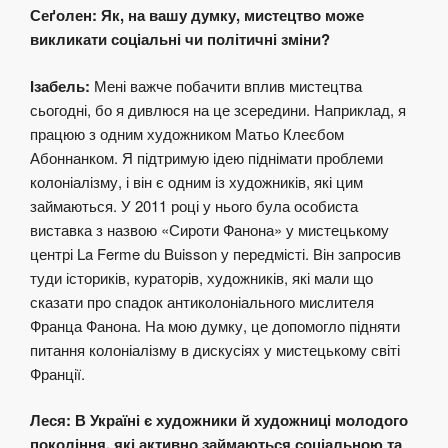
Сеґолен: Як, на вашу думку, мистецтво може
викликати соціальні чи політичні зміни?
Ізабель:
Мені важче побачити вплив мистецтва
сьогодні, бо я дивлюся на це зсередини. Наприклад, я
працюю з одним художником Матьо Клеєбом
Абоннанком. Я підтримую ідею піднімати проблеми
колоніалізму, і він є одним із художників, які цим
займаються. У 2011 році у нього була особиста
виставка з назвою «Сироти Фанона» у мистецькому
центрі La Ferme du Buisson у передмісті. Він запросив
туди істориків, кураторів, художників, які мали що
сказати про спадок антиколоніального мислителя
Франца Фанона. На мою думку, це допомогло підняти
питання колоніалізму в дискусіях у мистецькому світі
Франції.
Леся: В Україні є художники й художниці молодого
покоління, які активно займаються соціальною та