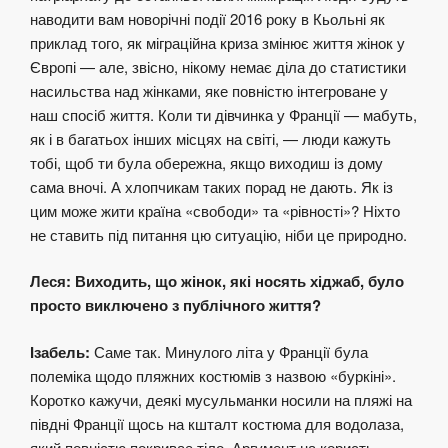
наводити вам новорічні події 2016 року в Кьольні як
приклад того, як міграційна криза змінює життя жінок у
Європі — але, звісно, нікому немає діла до статистики
насильства над жінками, яке повністю інтегроване у
наш спосіб життя. Коли ти дівчинка у Франції — мабуть,
як і в багатьох інших місцях на світі, — люди кажуть
тобі, щоб ти була обережна, якщо виходиш із дому
сама вночі. А хлопчикам таких порад не дають. Як із
цим може жити країна «свободи» та «рівності»? Ніхто
не ставить під питання цю ситуацію, ніби це природно.
Леся: Виходить, що жінок, які носять хіджаб, було
просто виключено з публічного життя?
Ізабель:
Саме так. Минулого літа у Франції була
полеміка щодо пляжних костюмів з назвою «буркіні».
Коротко кажучи, деякі мусульманки носили на пляжі на
півдні Франції щось на кшталт костюма для водолаза,
який повністю покриває тіло. Аргумент на користь