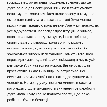
громадських організацій продемонстрували, що це
дуже погано для секс-робітниць, бо в таких умовах
вони змушені ховатися. Ідея цього закону в тому, що
якщо криміналізувати споживача, тоді буде менше
проституції і зрештою вона зникне. Але ж ми знаємо, як
усе відбувається насправді: проституція не зникає,
вона ховається в невидимі кутки, і секс-робітниці
опиняються у становищі, коли вони не можуть
викликати поліцію, не можуть захистити себе, бо
займаються чимось нелегальним. Замість того, щоб
впровадити законодавчі рамки, які захищатимуть усіх,
цей закон ґрунтується на моралі. Він не розглядає
проституцію як частину ширшої патріархальної
системи, в рамках якої тіла жінок є доступними для
чоловіків. На мою думку, поки ми живемо в системі
патріархату, доти ймовірність зникнення секс-роботи
дуже мала. Тому краще подбати про те, щоб секс-
робітниці були в безпеці.