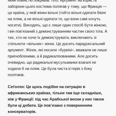
заборони цього костюма полягав у тому, що Франція —
це країна, у якій жінки вільні (тобто вільні одягати бікіні
на пляж, а не вільні одягати те, що вони самі хочуть
носити). Виходить, що є лише один спосіб бути жінкою,
і він пов’язаний з демонструванням частин свого тіла. А
тих, хто не хоче їх демонструвати, виключають зі
спільноти «вільних» жінок. Це досить парадоксальний
аргумент. Жінок, які носили «буркіні», вважали не лише
пригнобленими, а й радикалізованими. Але досить
очевидно, що радикальні мусульманки взагалі не
ходили б на пляж. Це була чиста істерія з боку
політиків.
Сеґолен: Це щось подібне на ситуацію в
африканських країнах, тільки там іще складніше,
ніж у Франції: під час Арабської весни у них також
були ці дебати. Це пов’язано з поверненням
консерваторів.