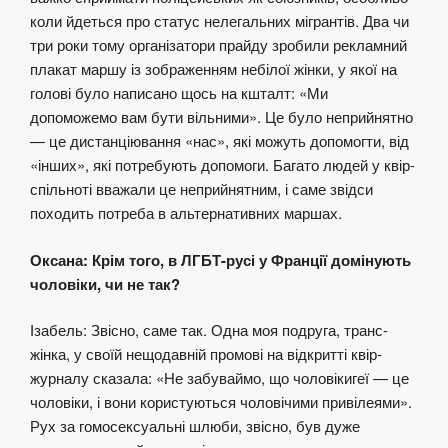
коли йдеться про статус нелегальних мігрантів. Два чи
три роки тому організатори прайду зробили рекламний
плакат маршу із зображенням небілої жінки, у якої на
голові було написано щось на кшталт: «Ми
допоможемо вам бути вільними». Це було неприйнятно
— це дистанціювання «нас», які можуть допомогти, від
«інших», які потребують допомоги. Багато людей у квір-
спільноті вважали це неприйнятним, і саме звідси
походить потреба в альтернативних маршах.
Оксана: Крім того, в ЛГБТ-русі у Франції домінують
чоловіки, чи не так?
Ізабель: Звісно, саме так. Одна моя подруга, транс-
жінка, у своїй нещодавній промові на відкритті квір-
журналу сказала: «Не забуваймо, що чоловікигеї — це
чоловіки, і вони користуються чоловічими привілеями».
Рух за гомосексуальні шлюби, звісно, був дуже