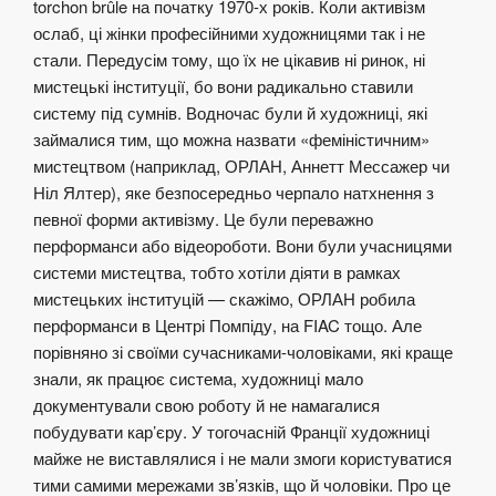
torchon brûle на початку 1970-х років. Коли активізм
ослаб, ці жінки професійними художницями так і не
стали. Передусім тому, що їх не цікавив ні ринок, ні
мистецькі інституції, бо вони радикально ставили
систему під сумнів. Водночас були й художниці, які
займалися тим, що можна назвати «феміністичним»
мистецтвом (наприклад, ОРЛАН, Аннетт Мессажер чи
Ніл Ялтер), яке безпосередньо черпало натхнення з
певної форми активізму. Це були переважно
перформанси або відеороботи. Вони були учасницями
системи мистецтва, тобто хотіли діяти в рамках
мистецьких інституцій — скажімо, ОРЛАН робила
перформанси в Центрі Помпіду, на FIAC тощо. Але
порівняно зі своїми сучасниками-чоловіками, які краще
знали, як працює система, художниці мало
документували свою роботу й не намагалися
побудувати кар’єру. У тогочасній Франції художниці
майже не виставлялися і не мали змоги користуватися
тими самими мережами зв’язків, що й чоловіки. Про це