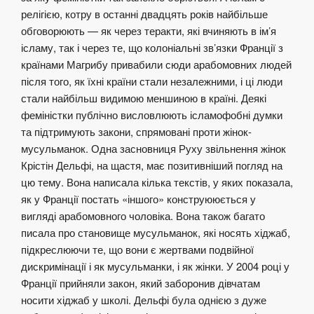
релігією, котру в останні двадцять років найбільше
обговорюють — як через теракти, які вчиняють в ім’я
ісламу, так і через те, що колоніальні зв’язки Франції з
країнами Магрибу привабили сюди арабомовних людей
після того, як їхні країни стали незалежними, і ці люди
стали найбільш видимою меншиною в країні. Деякі
феміністки публічно висловлюють ісламофобні думки
та підтримують закони, спрямовані проти жінок-
мусульманок. Одна засновниця Руху звільнення жінок
Крістін Дельфі, на щастя, має позитивніший погляд на
цю тему. Вона написала кілька текстів, у яких показала,
як у Франції постать «іншого» конструююється у
вигляді арабомовного чоловіка. Вона також багато
писала про становище мусульманок, які носять хіджаб,
підкреслюючи те, що вони є жертвами подвійної
дискримінації і як мусульманки, і як жінки. У 2004 році у
Франції прийняли закон, який заборонив дівчатам
носити хіджаб у школі. Дельфі була однією з дуже