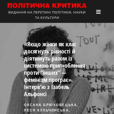
ВИДАННЯ НА ПЕРЕТИНІ ПОЛІТИКИ, НАУКИ
ТА КУЛЬТУРИ
«Якщо жінки як клас
досягнуть рівності й
діятимуть разом із
системою пригноблення
проти “інших” —
фемінізм програє».
Інтерв’ю з Ізабель
Альфонсі
ОКСАНА БРЮХОВЕЦЬКА,
ЛЕСЯ КУЛЬЧИНСЬКА,