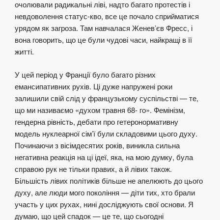
очолювали радикальні ліві, надто багато протестів і
невдоволення статус-кво, все це почало сприйматися
урядом як загроза. Там навчалася Женев’єв Фресс, і
вона говорить, що це були чудові часи, найкращі в її
житті.
У цей період у Франції було багато різних
емансипативних рухів. Ці дуже напружені роки
залишили свій слід у французькому суспільстві — те,
що ми називаємо «духом травня 68- го». Фемінізм,
гендерна рівність, дебати про гетеронормативну
модель нуклеарної сім’ї були складовими цього духу.
Починаючи з вісімдесятих років, виникла сильна
негативна реакція на ці ідеї, яка, на мою думку, була
справою рук не тільки правих, а й лівих також.
Більшість лівих політиків більше не апелюють до цього
духу, але люди мого покоління — діти тих, хто брали
участь у цих рухах, нині досліджують свої основи. Я
думаю, що цей спадок — це те, що сьогодні