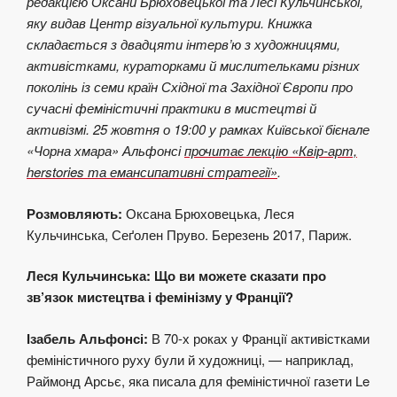
редакцією Оксани Брюховецької та Лесі Кульчинської,
яку видав Центр візуальної культури. Книжка
складається з двадцяти інтерв’ю з художницями,
активістками, кураторками й мислительками різних
поколінь із семи країн Східної та Західної Європи про
сучасні феміністичні практики в мистецтві й
активізмі. 25 жовтня о 19:00 у рамках Київської бієнале
«Чорна хмара» Альфонсі
прочитає лекцію «Квір-арт,
herstories та емансипативні стратегії»
.
Розмовляють:
Оксана Брюховецька, Леся
Кульчинська, Сеґолен Пруво. Березень 2017, Париж.
Леся Кульчинська:
Що ви можете сказати про
зв’язок мистецтва і фемінізму у Франції?
Ізабель Альфонсі:
В 70-х роках у Франції активістками
феміністичного руху були й художниці, — наприклад,
Раймонд Арсьє, яка писала для феміністичної газети Le