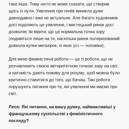
таке інше. Тому ніхто не може сказати, що створив
щось із нуля. Уявлення про геніїв виникло дуже
давнодавно і вже не актуальне. Але багато художників
досі поділяють це уявлення, і мистецький ринок досі
дозволяє їм вірити, що це нормальна точка зору
(подивіться лише на те, наскільки ринок поляризований
довкола купки мегазірок, із яких усі — чоловіки).
Для мене феміністичні роботи — це ті роботи, що не
розчавлюють своєю авторитетною точкою зору на світ,
а натомість дають поживу для розуму, щоб можна було
критично ставитися до того, що бачиш. Такі роботи
порушують питання про те, які уявлення ми маємо про
світ.
Леся: Які питання, на вашу думку, найважливіші у
французькому суспільстві з феміністичного
погляду?