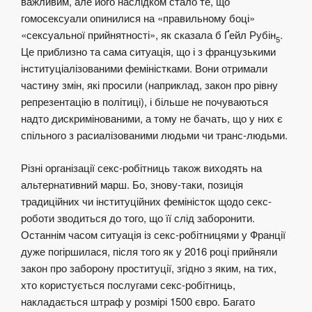
важливим, але його наслідком стало те, що
гомосексуали опинилися на «правильному боці»
«сексуальної прийнятності», як сказала б Ґейл Рубін
.
5
Це приблизно та сама ситуація, що і з французькими
інституціалізованими феміністками. Вони отримали
частину змін, які просили (наприклад, закон про рівну
репрезентацію в політиці), і більше не почуваються
надто дискримінованими, а тому не бачать, що у них є
спільного з расиалізованими людьми чи транс-людьми.
Різні організації секс-робітниць також виходять на
альтернативний марш. Бо, знову-таки, позиція
традиційних чи інституційних феміністок щодо секс-
роботи зводиться до того, що її слід заборонити.
Останнім часом ситуація із секс-робітницями у Франції
дуже погіршилася, після того як у 2016 році прийняли
закон про заборону проституції, згідно з яким, на тих,
хто користується послугами секс-робітниць,
накладається штраф у розмірі 1500 євро. Багато