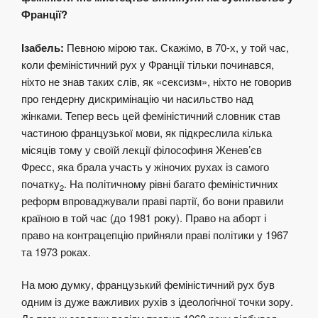
Франції?
Ізабель:
Певною мірою так. Скажімо, в 70-х, у той час,
коли феміністичний рух у Франції тільки починався,
ніхто не знав таких слів, як «сексизм», ніхто не говорив
про гендерну дискримінацію чи насильство над
жінками. Тепер весь цей феміністичний словник став
частиною французької мови, як підкреслила кілька
місяців тому у своїй лекції філософиня Женев’єв
Фресс, яка брала участь у жіночих рухах із самого
початку
. На політичному рівні багато феміністичних
2
реформ впроваджували праві партії, бо вони правили
країною в той час (до 1981 року). Право на аборт і
право на контрацепцію прийняли праві політики у 1967
та 1973 роках.
На мою думку, французький феміністичний рух був
одним із дуже важливих рухів з ідеологічної точки зору.