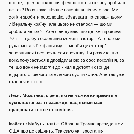
про те, що ж їх покоління феміністок свого часу зробило
не так? Вона каже: «Наше покоління підвело вас. Ми
хотіли зробити революцію, збудувати по-справжньому
ліберальну країну, але цього не сталося — що ми
зробили не так?» Але я не думаю, що це їхня провина.
70-ті — це був особливий момент в історії. А тепер ми
рухаємося в бік фашизму — мовби цикл історії
завершився і все почалося спочатку. І я розумію, що
вона почувається відповідальною за своє покоління, за
те, що вони не змогли до кінця відстояти свої ідеї
відкритого, рівного та вільного суспільства. Але так уже
сталося в історії.
Леся: Можливо, є речі, які не можна виправити в
суспільстві раз і назавжди, над якими має
працювати кожне покоління.
Ізабель:
Мабуть, так і є. Обрання Трампа президентом
США про це свідчить. Так само як і зростання