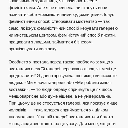
знаю чимало художниць, які називають себе
феміністками. Але я не впевнена, чи стануть вони
називати себе «феміністичними художницями». Існує
феміністичний спосіб створювати мистецтво — так
само, як існує феміністичний спосіб керувати галереєю
чи мистецьким центром, феміністичний спосіб писати,
працювати з людьми, займатися бізнесом,
організовувати виставку.
Особисто я постала перед такою проблемою: якщо я
виставляю в своїй галереї переважно жінок, як мені це
представити? Я давно зрозуміла, що, якщо ви скажете
людям: «Ми жіноча галерея» або «Ми робимо жіночі
виставки», — то люди одразу сприймуть це як щось
меншовартісне або дуже нішеве, а не універсальне.
При цьому це не стосується галереї, яка показує лише
чоловіків, — така галерея сприймається як цілком
«нормальна». У нашій галереї виставляються багато
жінок, люди звертають на це увагу. Для мене, якщо ти