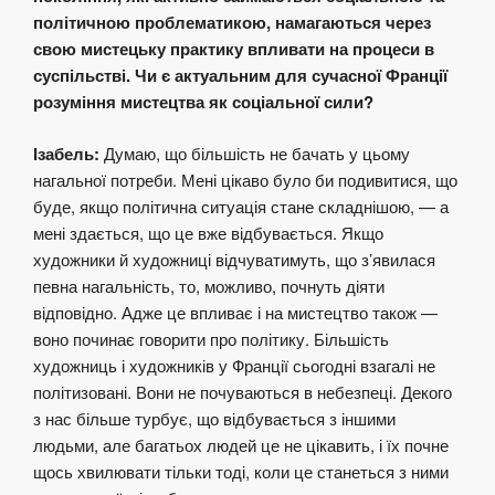
політичною проблематикою, намагаються через
свою мистецьку практику впливати на процеси в
суспільстві. Чи є актуальним для сучасної Франції
розуміння мистецтва як соціальної сили?
Ізабель:
Думаю, що більшість не бачать у цьому
нагальної потреби. Мені цікаво було би подивитися, що
буде, якщо політична ситуація стане складнішою, — а
мені здається, що це вже відбувається. Якщо
художники й художниці відчуватимуть, що з’явилася
певна нагальність, то, можливо, почнуть діяти
відповідно. Адже це впливає і на мистецтво також —
воно починає говорити про політику. Більшість
художниць і художників у Франції сьогодні взагалі не
політизовані. Вони не почуваються в небезпеці. Декого
з нас більше турбує, що відбувається з іншими
людьми, але багатьох людей це не цікавить, і їх почне
щось хвилювати тільки тоді, коли це станеться з ними