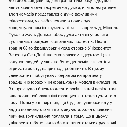
До того ж завдяки подіям травня 1968 року відбувся
неймовірний злет теоретичної думки, й інтелектуальне
тло тих часів представлене дуже важливими
філософами, які забезпечили жіночий рух
концептуальним інструментарієм — наприклад, Мішель
Фуко чи Жиль Дельоз, обоє дуже активні учасники
суспільних процесів і соціальних протестів. Після
травня 68-го французький уряд створив Університет
Венсен у Сен-Дені, що став зразком відкритості (він
залучав людей, у яких не було дипломів і які хотіли
отримати освіту, наприклад, робітників). В цьому
університеті побутував лібералізм на противагу
традиційно ієрархічній французькій моделі викладання.
Він проіснував близько десяти років, і в цей період там
викладали найважливіші французькі інтелектуали того
часу. Потім уряд вирішив, що будівля університету у
надто поганому стані, і її зруйнували. Хоча справжня
причина зруйнування полягала в тому, що в цьому
університеті було надто багато активістських рухів, які