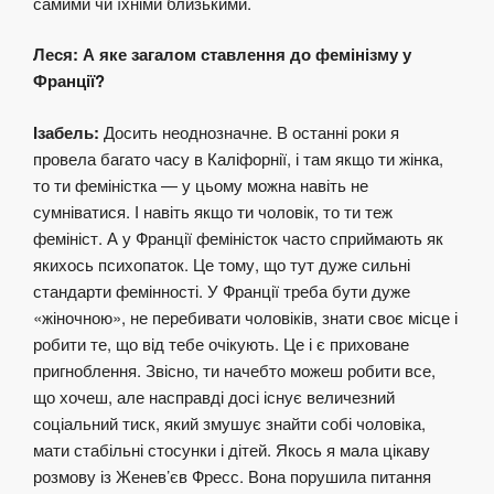
самими чи їхніми близькими.
Леся: А яке загалом ставлення до фемінізму у
Франції?
Ізабель:
Досить неоднозначне. В останні роки я
провела багато часу в Каліфорнії, і там якщо ти жінка,
то ти феміністка — у цьому можна навіть не
сумніватися. І навіть якщо ти чоловік, то ти теж
фемініст. А у Франції феміністок часто сприймають як
якихось психопаток. Це тому, що тут дуже сильні
стандарти фемінності. У Франції треба бути дуже
«жіночною», не перебивати чоловіків, знати своє місце і
робити те, що від тебе очікують. Це і є приховане
пригноблення. Звісно, ти начебто можеш робити все,
що хочеш, але насправді досі існує величезний
соціальний тиск, який змушує знайти собі чоловіка,
мати стабільні стосунки і дітей. Якось я мала цікаву
розмову із Женев’єв Фресс. Вона порушила питання