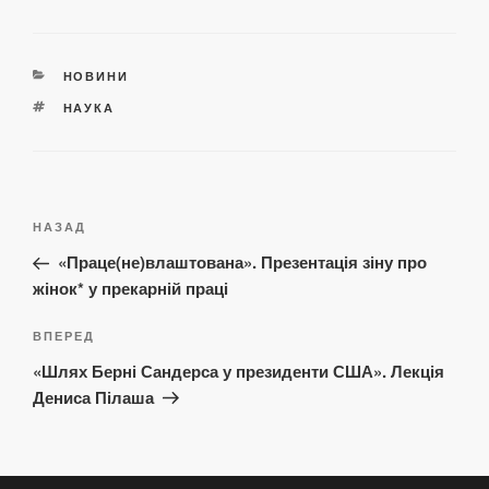
КАТЕГОРІЇ
НОВИНИ
ПОЗНАЧКИ
НАУКА
Навігація
Попередній
НАЗАД
записів
запис:
«Праце(не)влаштована». Презентація зіну про
жінок* у прекарній праці
Наступний
ВПЕРЕД
запис
«Шлях Берні Сандерса у президенти США». Лекція
Дениса Пілаша