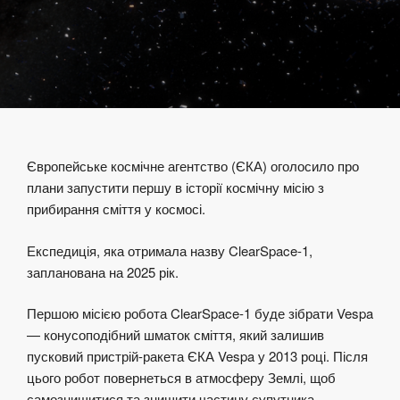
Європейське космічне агентство (ЄКА) оголосило про
плани запустити першу в історії космічну місію з
прибирання сміття у космосі.
Експедиція, яка отримала назву ClearSpace-1,
запланована на 2025 рік.
Першою місією робота ClearSpace-1 буде зібрати Vespa
— конусоподібний шматок сміття, який залишив
пусковий пристрій-ракета ЄКА Vespa у 2013 році. Після
цього робот повернеться в атмосферу Землі, щоб
самознищитися та знищити частину супутника.