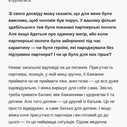
Зі свого досвіду можу сказати, що для мене було
важливо, щоб чоловік був поруч. У вашому фільмі
здебільшого теж були показані партнерські пологи.
Але якщо йдеться про одиноку матір, або коли
партнерські пологи були заборонені під час
карантину — чи були героїні, які народжували без
підтримки партнера? І чи це було для них гірше?
Немає загальної відповіді на це питання. Присутність
партнера, позиція, у якій жінці зручно, її бажання
приймати чи не приймати ліки, анестезію — це все дуже
індивідуально. І жінка вирішує для себе сама. Звісно,
треба тримати баланс між бажаннями і здоров’ям її та
дитини. Але тато дитини — це другий із батьків. Це не
просто відвідувач, а саме батько для дитини. І якщо
жінка хоче присутності партнера і він готовий до до
цього — то це найкраща ситуація. Однак медична