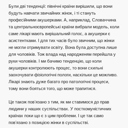
Були дві тенденції: північні країни вирішили, що вони
будуть навчати звичайних жінок, і ті стануть
професійними акушерками. А, наприклад, Словаччина
та центральноєвропейські країни вибрали модель, коли
саме лікарі мають вирішальний голос, а акушерки є
асистентками. І для тих часів було звичним, що жінки
не могли отримувати освіту. Вона була доступна лише
для чоловіків. Тож влада над народженям перейшла у
руки чоловіків. І ми бачимо тенденцію, що коли
акушерки контролюють процес, то вони схильні
заохочувати фізіологічні пологи, наскільки це можливо.
Лікарі знають дуже багато про патологічні процеси,
тому вони бояться того, що може трапитися.
Це також пов’язано з тим, як ми ставимося до прав
людини у наших суспільствах. У посткомуністичних
країнах поки що є з цим проблеми. І це так само
пов’язано з позицією жінки в суспільстві.