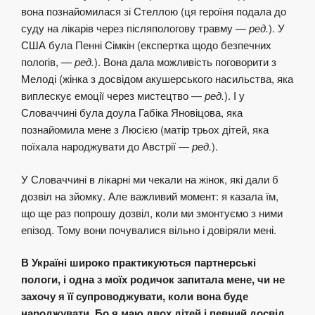
вона познайомилася зі Стеллою (ця героїня подала до
суду на лікарів через післяпологову травму —
ред.
). У
США була Пенні Сімкін (експертка щодо безпечних
пологів, —
ред.
). Вона дала можливість поговорити з
Мелоді (жінка з досвідом акушерського насильства, яка
виплескує емоції через мистецтво —
ред.
). І у
Словаччині була доула Габіка Яновіцова, яка
познайомила мене з Люсією (матір трьох дітей, яка
поїхала народжувати до Австрії —
ред.
).
У Словаччині в лікарні ми чекали на жінок, які дали б
дозвіл на зйомку. Але важливий момент: я казала їм,
що ще раз попрошу дозвіл, коли ми змонтуємо з ними
епізод. Тому вони почувалися вільно і довіряли мені.
В Україні широко практикуються партнерські
пологи, і одна з моїх родичок запитала мене, чи не
захочу я її супроводжувати, коли вона буде
народжувати. Бо я маю двох дітей і певний досвід.