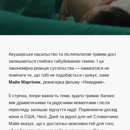
Акушерське насильство та післяпологові травми досі
залишаються глибоко табуйованою темою. І це
закономірна реакція суспільства — намагатися не
помічати те, що тобі не подобається і шокує, каже
Майя Мартіняк
, режисерка фільму «Невидимі».
Її стрічка, попри важкість теми, вдало тримає баланс
між драматичними та радісними моментами і після
перегляду залишає відчуття надії. Порівнюючи досвід
жінок із США, Чехії, Данії та рідної для неї Словаччини,
Майя вказує, що є достатньо можливостей для того,