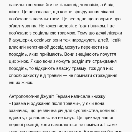
насильство може йти не тільки від чоловіків, а й від
жінок. Це не означає, що кожне відвідування лікарні
пов’язане з насильством. Це все одно що говорити про
зґвалтування. Не кожен чоловік є ґвалтівником. І це
пов’язано з соціальною травмою. Тому що деякі лікарки
й акушерки, оскільки вони теж народжують дітей, і свій
власний негативной досвід можуть перенести на
породіль, яких приймають. Вони знецінюють почуття
цих жінок. Якщо вони зможуть розділити страждання
породіль, то відкриють власну травму, тож для них
спосіб захисту від травми — не помічати страждання
інших жінок.
Антропологиня Джудіт Герман написала книжку
«Травма й одужання після травми», у якій вона
зазначає, що це звична річ для суспільства, коли всі
вдають, що насильства не існує. Це приклад нашої
першої реакції, коли намагаються не помічати. І саме
тому ми починаємо про це говорити. Бо коли ми бачимо