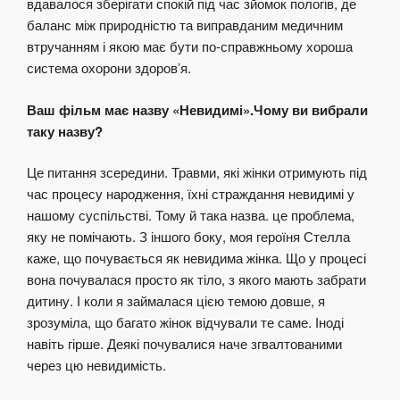
вдавалося зберігати спокій під час зйомок пологів, де
баланс між природністю та виправданим медичним
втручанням і якою має бути по-справжньому хороша
система охорони здоров’я.
Ваш фільм має назву «Невидимі».Чому ви вибрали
таку назву?
Це питання зсередини. Травми, які жінки отримують під
час процесу народження, їхні страждання невидимі у
нашому суспільстві. Тому й така назва. це проблема,
яку не помічають. З іншого боку, моя героїня Стелла
каже, що почувається як невидима жінка. Що у процесі
вона почувалася просто як тіло, з якого мають забрати
дитину. І коли я займалася цією темою довше, я
зрозуміла, що багато жінок відчували те саме. Іноді
навіть гірше. Деякі почувалися наче згвалтованими
через цю невидимість.