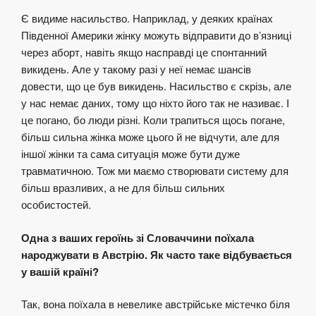
Є видиме насильство. Наприклад, у деяких країнах
Південної Америки жінку можуть відправити до в’язниці
через аборт, навіть якщо насправді це спонтанний
викидень. Але у такому разі у неї немає шансів
довести, що це був викидень. Насильство є скрізь, але
у нас немає даних, тому що ніхто його так не називає. І
це погано, бо люди різні. Коли трапиться щось погане,
більш сильна жінка може цього й не відчути, але для
іншої жінки та сама ситуація може бути дуже
травматичною. Тож ми маємо створювати систему для
більш вразливих, а не для більш сильних
особистостей.
Одна з ваших героїнь зі Словаччини поїхала
народжувати в Австрію. Як часто таке відбувається
у вашій країні?
Так, вона поїхала в невелике австрійське містечко біля