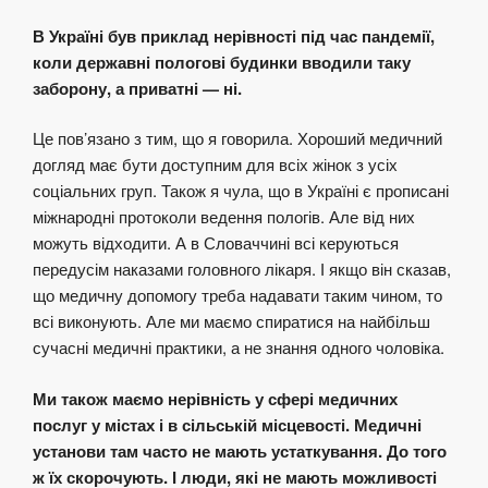
В Україні був приклад нерівності під час пандемії,
коли державні пологові будинки вводили таку
заборону, а приватні — ні.
Це пов’язано з тим, що я говорила. Хороший медичний
догляд має бути доступним для всіх жінок з усіх
соціальних груп. Також я чула, що в Україні є прописані
міжнародні протоколи ведення пологів. Але від них
можуть відходити. А в Словаччині всі керуються
передусім наказами головного лікаря. І якщо він сказав,
що медичну допомогу треба надавати таким чином, то
всі виконують. Але ми маємо спиратися на найбільш
сучасні медичні практики, а не знання одного чоловіка.
Ми також маємо нерівність у сфері медичних
послуг у містах і в сільській місцевості. Медичні
установи там часто не мають устаткування. До того
ж їх скорочують. І люди, які не мають можливості