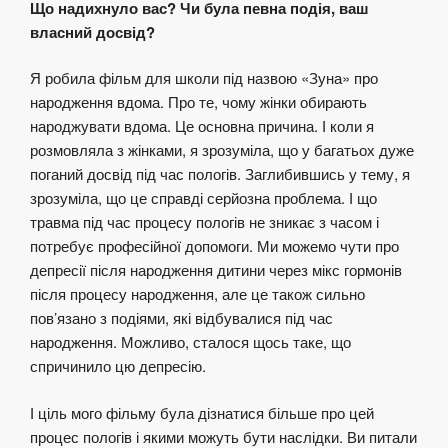
Що надихнуло вас? Чи була певна подія, ваш
власний досвід?
Я робила фільм для школи під назвою «Зуна» про
народження вдома. Про те, чому жінки обирають
народжувати вдома. Це основна причина. І коли я
розмовляла з жінками, я зрозуміла, що у багатьох дуже
поганий досвід під час пологів. Заглибившись у тему, я
зрозуміла, що це справді серйозна проблема. І що
травма під час процесу пологів не зникає з часом і
потребує професійної допомоги. Ми можемо чути про
депресії після народження дитини через мікс гормонів
після процесу народження, але це також сильно
пов’язано з подіями, які відбувалися під час
народження. Можливо, сталося щось таке, що
спричинило цю депресію.
І ціль мого фільму була дізнатися більше про цей
процес пологів і якими можуть бути наслідки. Ви питали