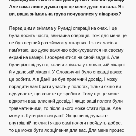
Але сама лише думка про це мене дуже лякала. Як
ви, ваша знімальна група почувалися у лікарнях?
Перед цим я знімала у Руанді операції на очах. І це
була досить часта, звичайна операція. Тож для мене це
не був перший раз зйомок у лікарнях. І з тих часів я
пам’ятаю, що дуже важливо сфокусуватися на своєму
екрані на камері. І зосередитися на своїй задачі. Але
були різні відчуття, коли я знімала у словацькій лікарні
й у данській лікарні. У Словаччині було справді важко
це робити. А в Данії це був приємний досвід. І можу
порадити вам брати участь у пологах, тільки якщо ви
відчуваєте, що хочете це зробити. Тому що це може
відкрити ваш власний досвід. І якщо ваші пологи були
травматичними, то після цього може стати гірше. Але
можуть бути різні ситуації. Якщо ви відчуваєте
внутрішній поклик і якщо самі пологи пройдуть добре,
то це може бути як зцілення для вас. Для мене процес