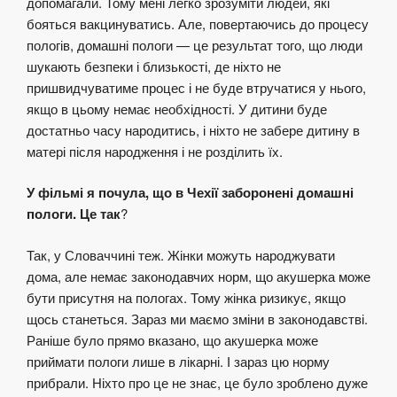
допомагали. Тому мені легко зрозуміти людей, які
бояться вакцинуватись. Але, повертаючись до процесу
пологів, домашні пологи — це результат того, що люди
шукають безпеки і близькості, де ніхто не
пришвидчуватиме процес і не буде втручатися у нього,
якщо в цьому немає необхідності. У дитини буде
достатньо часу народитись, і ніхто не забере дитину в
матері після народження і не розділить їх.
У фільмі я почула, що в Чехії заборонені домашні
пологи. Це так
?
Так, у Словаччині теж. Жінки можуть народжувати
дома, але немає законодавчих норм, що акушерка може
бути присутня на пологах. Тому жінка ризикує, якщо
щось станеться. Зараз ми маємо зміни в законодавстві.
Раніше було прямо вказано, що акушерка може
приймати пологи лише в лікарні. І зараз цю норму
прибрали. Ніхто про це не знає, це було зроблено дуже