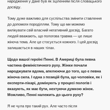
народження у Данії був як зціленням після словацького
досвіду.
Тому дуже важливо для суспільства змінити ставлення
до допомоги породіллям. Тому що ми можемо
вилікувати свій власний негативний досвід. Багато
людей вважають, що пологова травма — це лише
жіноча тема. Але це стосується кожного. І цей досвід
залишається в наших тілах.
Щодо вашої героїні Пенні. В Америці була певна
частина феміністичного руху. Жінки почали
народжувати вдома, апелюючи до того, що є певна
жіноча сила. І одна з позицій була, що чоловіки, як і
експерти-лікарі, домінують у процесі пологів і
вказують, як має бути, нехтуючи думкою жінок.
Можливо, Пенні належить до цього руху?
Я не чула про такий рух. Але часто після