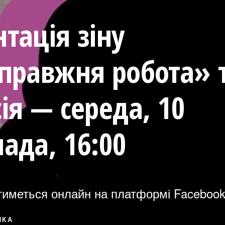
тація зіну
справжня робота» 
ія — середа, 10
ада, 16:00
атиметься онлайн на платформі Faceboo
ИКА