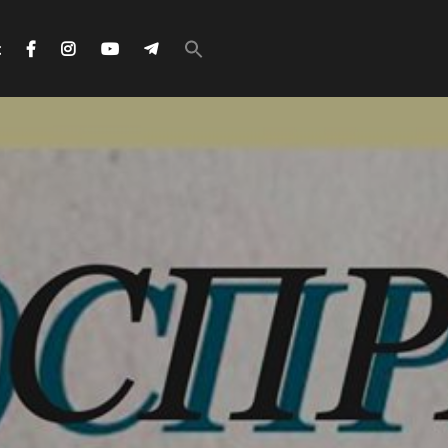
Search
for:
с
Search Button