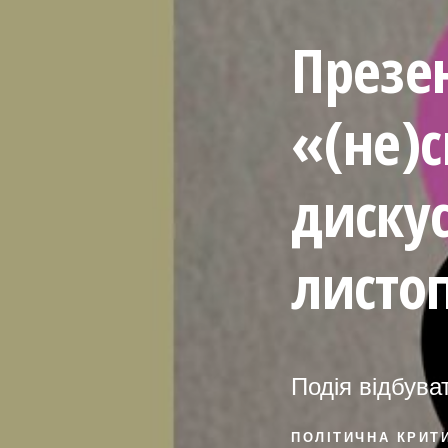
Презен
«(не)
дискус
листоп
Подія відбув
ПОЛІТИЧНА КРИТ