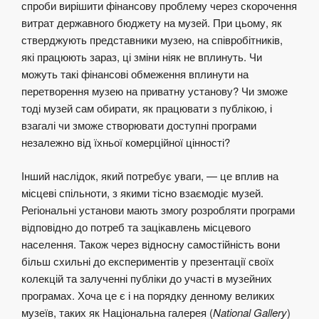
спроби вирішити фінансову проблему через скорочення
витрат державного бюджету на музей. При цьому, як
стверджують представники музею, на співробітників,
які працюють зараз, ці зміни ніяк не вплинуть. Чи
можуть такі фінансові обмеження вплинути на
перетворення музею на приватну установу? Чи зможе
тоді музей сам обирати, як працювати з публікою, і
взагалі чи зможе створювати доступні програми
незалежно від їхньої комерційної цінності?
Інший наслідок, який потребує уваги, — це вплив на
місцеві спільноти, з якими тісно взаємодіє музей.
Регіональні установи мають змогу розробляти програми
відповідно до потреб та зацікавлень місцевого
населення. Також через відносну самостійність вони
більш схильні до експериментів у презентації своїх
колекцій та залученні публіки до участі в музейних
програмах. Хоча це є і на порядку денному великих
музеїв, таких як Національна галерея (
National Gallery
)