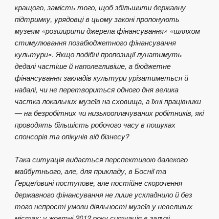
кращого, замість того, щоб збільшити державну
підтримку, урядовці в цьому законі пропонують
музеям «розширити джерела фінансування» «шляхом
стимулювання позабюджетного фінансування
культури». Якщо подібні пропозиції лунатимуть
дедалі частіше й наполегливіше, а бюджетне
фінансування закладів культури урізатиметься й
надалі, чи не перетвориться одного дня велика
частка локальних музеїв на сховища, а їхні працівники
— на безробітних чи низькооплачуваних робітників, які
проводять більшість робочого часу в пошуках
спонсорів та опікунів від бізнесу?
Така ситуація видається перспективою далекого
майбутнього, але, для прикладу, в Боснії та
Герцеґовині поступове, але постійне скорочення
державного фінансування не лише ускладнило й без
того непрості умови діяльності музеїв у невеликих
містах: у жовтні 2012 року ситуація в галузі