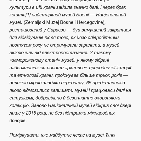
культури в цій країні зайшла значно далі, і через брак
коштів[1] найстаріший музей Боснії — Національний
музей
(Zemaljski Muzej Bosne i Hercegovine)
,
розташований у Сараєво — був вимушений закритися
для відвідувачів після того, як його співробітники
протягом року не отримували зарплати, а музей
відключили від електропостачання. У такому
«замороженому стані» музей, у якому зібрані
найважливіші експонати археології, природничої історії
та етнології країни, проіснував більше трьох років —
великою мірою завдяки персоналу, 65 представників
якого відмовилися залишати музей і працювали далі на
ентузіазмі, добровільно й безоплатно охороняючи
колекцію. Заново Національний музей відкрив свої двері
лише у 2015 році, не без підтримки міжнародних
донорів.
Поміркувати, яке майбутнє чекає на музеї, їхніх