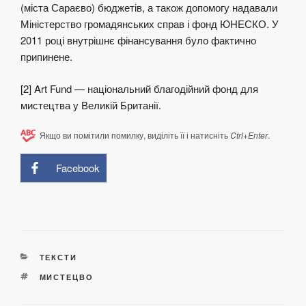
(міста Сараєво) бюджетів, а також допомогу надавали
Міністерство громадянських справ і фонд ЮНЕСКО. У
2011 році внутрішнє фінансування було фактично
припинене.
[2] Art Fund — національний благодійний фонд для
мистецтва у Великій Британії.
Якщо ви помітили помилку, виділіть її і натисніть
Ctrl+Enter
.
Facebook
КАТЕГОРІЇ
ТЕКСТИ
ПОЗНАЧКИ
МИСТЕЦВО