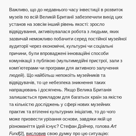
Важливо, що до недавнього часу інвестиції в розвиток
музеїв по всій Великій Британії забезпечили вихід цих
установ на зовсім інший рівень якості: зросло
відвідування, активізувалася робота з людьми, яких
зазвичай неможливо побачити серед постійної музейної
аудиторії через економічні, культурні чи соціальні
причини, були впроваджені інноваційні способи
комунікації з публікою (мультимедійні пристрої, зали з
комп’ютерами чи програми для активного залучення
людей). Що найбільш непокоїть музейників та
відвідувачів, то це небезпека зникнення таких
напрацювань і досягнень. Якщо Велика Британія
залишається прикладом для багатьох країн за якістю
та кількістю досліджень у сфері нових музейних
практик та втіленні культурних ініціатив, то до чого
може призвести урізання основи, завдяки якій це
різноманіття ідей існує? Стефан Дойчер, голова
Art
Fund
[2],
висловив
свою думку про цю ситуацію: