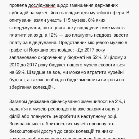
провела
дослідження
щодо зменшення державних
субсидій на музеї і його наслідки для музейної сфери. В
опитуванні взяли участь 115 музеїв, 8% яких
стверджували, що з цього року відвідувачі вже мають
платити за вхід, а 12% — що планують невдовзі ввести
плату за відвідування. Представник місцевого музею в
графстві Йоркшир
розповідає
: «До 2017 року
заплановано скорочення у бюджеті на 52%. У цілому з
2010 до 2017 року бюджет нашого музею скоротиться
на 69%. Швидше за все, ми можемо втратити музейні
будівлі, а також необхідно буде зменшити витрати на
зберігання колекцій».
Загалом державне фінансування зменшилося на 2%, і
одна п’ята музеїв-респондентів вже закрили одну з
філій або планують це зробити в наступному році.
Значна кількість британських музеїв пропонують
безкоштовний доступ до своїх колекцій та низки
заходів, щоб уможливити відвідування більш широких