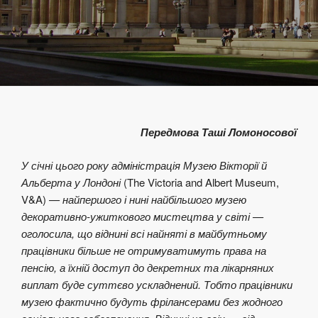
Передмова Таші Ломоносової
У січні цього року адміністрація Музею Вікторії й
Альберта у Лондоні
(The Victoria and Albert Museum,
V&A)
— найпершого і нині найбільшого музею
декоративно-ужиткового мистецтва у світі —
оголосила, що віднині всі найняті в майбутньому
працівники більше не отримуватимуть права на
пенсію, а їхній доступ до декретних та лікарняних
виплат буде суттєво ускладнений. Тобто працівники
музею фактично будуть фрілансерами без жодного