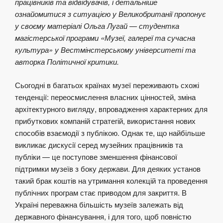
працівників та відвідувачів, і детальніше
ознайомитися з ситуацією у Великобританії пропонує
у своєму матеріалі Ольга Лугай — студентка
магістерської програми «Музеї, галереї та сучасна
культура» у Вестмінстерському університеті та
авторка Політичної критики.
Сьогодні в багатьох країнах музеї переживають схожі
тенденції: переосмислення власних цінностей, зміна
архітектурного вигляду, впровадження характерних для
прибуткових компаній стратегій, використання нових
способів взаємодії з публікою. Однак те, що найбільше
викликає дискусії серед музейних працівників та
публіки — це поступове зменшення фінансової
підтримки музеїв з боку держави. Для деяких установ
такий брак коштів на утримання колекцій та проведення
публічних програм стає приводом для закриття. В
Україні переважна більшість музеїв залежать від
державного фінансування, і для того, щоб повністю