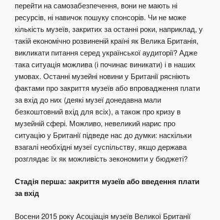
перейти на самозабезпечення, вони не мають ні
ресурсів, ні навичок пошуку спонсорів. Чи не може
кількість музеїв, закритих за останні роки, наприклад, у
такій економічно розвиненій країні як Велика Британія,
викликати питання серед української аудиторії? Адже
така ситуація можлива (і починає виникати) і в наших
умовах. Останні музейні новини у Британії рясніють
фактами про закриття музеїв або впровадження плати
за вхід до них (деякі музеї донедавна мали
безкоштовний вхід для всіх), а також про кризу в
музейній сфері. Можливо, невеликий нарис про
ситуацію у Британії підведе нас до думки: наскільки
взагалі необхідні музеї суспільству, якщо держава
розглядає їх як можливість зекономити у бюджеті?
Стадія перша: закриття музеїв або введення плати
за вхід
Восени 2015 року Асоціація музеїв Великої Британії