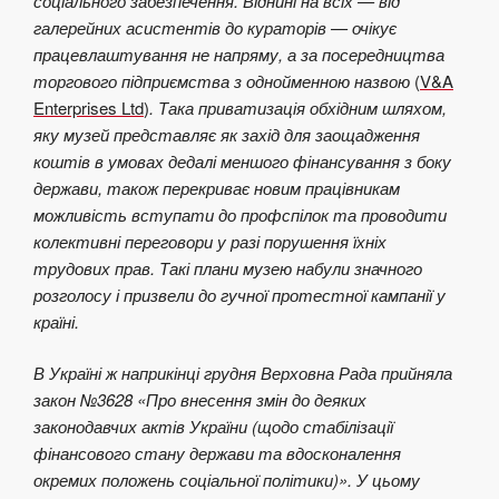
соціального забезпечення. Віднині на всіх — від
галерейних асистентів до кураторів — очікує
працевлаштування не напряму, а за посередництва
торгового підприємства з однойменною назвою
(
V&A
Enterprises Ltd
)
. Така приватизація обхідним шляхом,
яку музей представляє як захід для заощадження
коштів в умовах дедалі меншого фінансування з боку
держави, також перекриває новим працівникам
можливість вступати до профспілок та проводити
колективні переговори у разі порушення їхніх
трудових прав. Такі плани музею набули значного
розголосу і призвели до гучної протестної кампанії у
країні.
В Україні ж наприкінці грудня Верховна Рада прийняла
закон №3628 «Про внесення змін до деяких
законодавчих актів України (щодо стабілізації
фінансового стану держави та вдосконалення
окремих положень соціальної політики)». У цьому