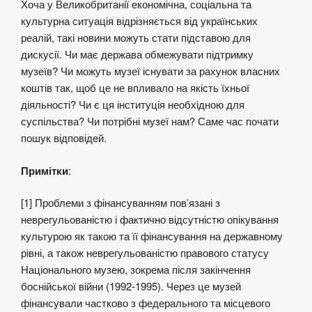
Хоча у Великобританії економічна, соціальна та
культурна ситуація відрізняється від українських
реалій, такі новини можуть стати підставою для
дискусії. Чи має держава обмежувати підтримку
музеїв? Чи можуть музеї існувати за рахунок власних
коштів так, щоб це не впливало на якість їхньої
діяльності? Чи є ця інституція необхідною для
суспільства? Чи потрібні музеї нам? Саме час почати
пошук відповідей.
Примітки
:
[1] Проблеми з фінансуванням пов’язані з
неврегульованістю і фактично відсутністю опікування
культурою як такою та її фінансування на державному
рівні, а також неврегульованістю правового статусу
Національного музею, зокрема після закінчення
боснійської війни (1992-1995). Через це музей
фінансували частково з федерального та місцевого