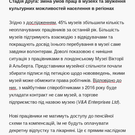
Стадія друга: зміна умов праці в музеях та звуження
культурних можливостей населення в регіонах
Згідно з
дослідженням
, 45% музеїв збільшили кількість
неоплачуваних працівників за останній рік. Більшість
музеїв підтримують взаємодію з відвідувачами та
покращують досвід їхнього перебування в музеї саме
завдяки волонтерам. Доволі показовою є нинішня
ситуація з працівниками в лондонському Музеї Вікторії
й Альберта. Представники музейної спільноти почали
збирати підписи під петицією щодо нововведень, якими
музей може обмежити права робітників.
Відповідно до
них
, з майбутніми співробітниками з 2016 року буде
укладати контракт не сам музей, а торгове
підприємство під назвою музею (
V&A Enterprises Ltd
).
Нові працівники не матимуть доступу до пенсійної
схеми та компенсацій, їм не будуть оплачувати
декретну відпустку та лікарняні. Це є прямим наслідком