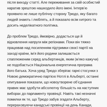
після виходу статті. Але переживання за свій особистий
наратив зрештою нашкодило його імені. Інтерв’ю
проявило не лише публічну сторону Трюдо, яку багато
людей знають і люблять, а й показало всім хитрого та
досить неделікатного політика.
До проблем Трюдо, ймовірно, додасться ще й
відновлення напруги між регіонами. Поки він тяжко
працював над посиленням підтримки своєї партії на
заході країни, ім’я його родини залишається
спаплюженим серед
альбертинців
, яким (м’яко кажучи)
не подобається Національна енергетична програма
його батька. Хоча уряд Трюдо зберігає гарні стосунки з
Новою демократично партією Нотлі в Альберті, останні
опитування показали, що новоутворене об’єднання
правих має здобути абсолютну більшість на наступних
виборах до парламенту провінції. Навіть такі незначні
помилки як те, що Трюдо забув згадати Альберту,
перераховуючи канадські провінції на день Канади,