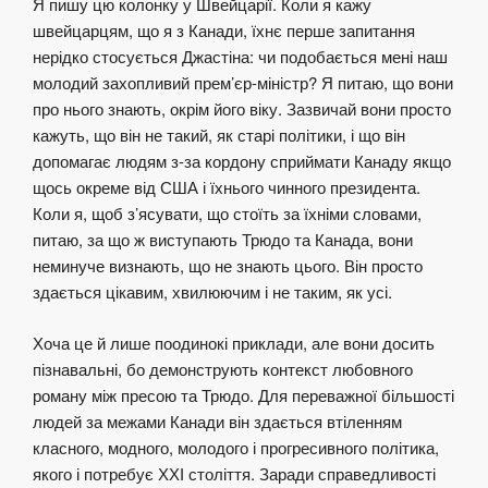
Я пишу цю колонку у Швейцарії. Коли я кажу
швейцарцям, що я з Канади, їхнє перше запитання
нерідко стосується Джастіна: чи подобається мені наш
молодий захопливий прем’єр-міністр? Я питаю, що вони
про нього знають, окрім його віку. Зазвичай вони просто
кажуть, що він не такий, як старі політики, і що він
допомагає людям з-за кордону сприймати Канаду якщо
щось окреме від США і їхнього чинного президента.
Коли я, щоб з’ясувати, що стоїть за їхніми словами,
питаю, за що ж виступають Трюдо та Канада, вони
неминуче визнають, що не знають цього. Він просто
здається цікавим, хвилюючим і не таким, як усі.
Хоча це й лише поодинокі приклади, але вони досить
пізнавальні, бо демонструють контекст любовного
роману між пресою та Трюдо. Для переважної більшості
людей за межами Канади він здається втіленням
класного, модного, молодого і прогресивного політика,
якого і потребує ХХІ століття. Заради справедливості