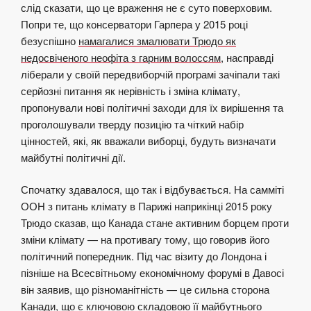
слід сказати, що це враження не є суто поверховим.
Попри те, що консерватори Гарпера у 2015 році
безуспішно
намагалися змалювати Трюдо як
недосвіченого неофіта з гарним волоссям
, насправді
ліберали у своїй передвиборчій програмі зачіпали такі
серйозні питання як нерівність і зміна клімату,
пропонували нові політичні заходи для їх вирішення та
проголошували тверду позицію та чіткий набір
цінностей, які, як вважали виборці, будуть визначати
майбутні політичні дії.
Спочатку здавалося, що так і відбувається
. На самміті
ООН з питань клімату в Парижі наприкінці 2015 року
Трюдо сказав, що Канада стане активним борцем проти
зміни клімату — на противагу тому, що говорив його
політичний попередник. Під час візиту до Лондона і
пізніше на Всесвітньому економічному форумі в Давосі
він заявив, що різноманітність — це сильна сторона
Канади, що є ключовою складовою її майбутнього