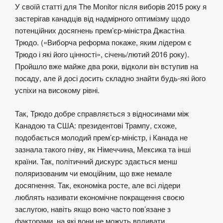
У своїй статті для The Monitor після виборів 2015 року я
застерігав канадців від надмірного оптимізму щодо
потенційних досягнень прем’єр-міністра Джастіна
Трюдо. («Виборча реформа покаже, яким лідером є
Трюдо і які його цінності», січень/лютий 2016 року).
Пройшло вже майже два роки, відколи він вступив на
посаду, але й досі досить складно знайти будь-які його
успіхи на високому рівні.
Так, Трюдо добре справляється з відносинами між
Канадою та США: президентові Трампу, схоже,
подобається молодий прем’єр-міністр, і Канада не
зазнала такого гніву, як Німеччина, Мексика та інші
країни. Так, політичний дискурс здається менш
поляризованим чи емоційним, що вже немале
досягнення. Так, економіка росте, але всі лідери
люблять називати економічне покращення своєю
заслугою, навіть якщо воно часто пов’язане з
факторами, на які вони не можуть впливати.