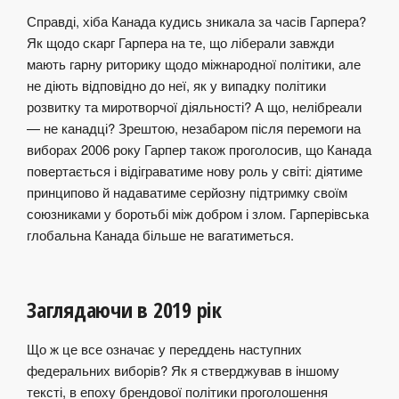
Справді, хіба Канада кудись зникала за часів Гарпера?
Як щодо скарг Гарпера на те, що ліберали завжди
мають гарну риторику щодо міжнародної політики, але
не діють відповідно до неї, як у випадку політики
розвитку та миротворчої діяльності? А що, нелібреали
— не канадці? Зрештою, незабаром після перемоги на
виборах 2006 року Гарпер також проголосив, що Канада
повертається і відіграватиме нову роль у світі: діятиме
принципово й надаватиме серйозну підтримку своїм
союзниками у боротьбі між добром і злом. Гарперівська
глобальна Канада більше не вагатиметься.
Заглядаючи в 2019 рік
Що ж це все означає у переддень наступних
федеральних виборів? Як я стверджував в іншому
тексті, в епоху
брендової політики проголошення