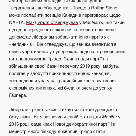
альтернативних поглядів, таких як абсурдне
твердження, що обкладинка з Трюдо в Rolling Stone
може послабити позицію Канади в переговорах щодо
NAFTA.
МакДугалл стверджував
у
Maclean’s
, що такий
підхід попереднього покоління консерваторів лише
допомагає лібералам зображати їхню партію як
«негідників». Він стверджує, що звичка вчепитися в
шию супротивника у суперечках щодо контроверсійних
питань допомагає Трюдо. Єдина надія партії на
збільшення своєї бази і перемогу 2019 року, мабуть,
полягає у здобутті прихильності нових канадців,
зосередивши увагу на традиційних консервативних
економічних питаннях, які були ключем до успіху
Гарпера.
Ліберали Трюдо також стикнуться з конкуренцією з
боку лівих. Як я зазначив у своїй статті для
Monitor
у
2016 році, саме крах Нової демократичної партії і
її
мейнстрімного підходу дозволив Трюдо стати