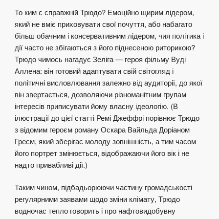
То ким є справжній Трюдо? Емоційно щирим лідером,
який не вміє приховувати свої почуття, або набагато
більш обачним і консервативним лідером, чия політика і
дії часто не збігаються з його піднесеною риторикою?
Трюдо чимось нагадує Зеліга — героя фільму Вуді
Аллена: він готовий адаптувати свій світогляд і
політичні висловлювання залежно від аудиторії, до якої
він звертається, дозволяючи різноманітним групам
інтересів приписувати йому власну ідеологію. (В
ілюстрації до цієї статті Ремі Джеффрі порівнює Трюдо
з відомим героєм роману Оскара Вайльда Доріаном
Греєм, який зберігає молоду зовнішність, а тим часом
його портрет змінюється, відображаючи його вік і
не
надто привабливі
дії.)
Таким чином, підбадьорюючи частину громадськості
регулярними заявами щодо зміни клімату, Трюдо
водночас тепло говорить і про нафтовидобувну