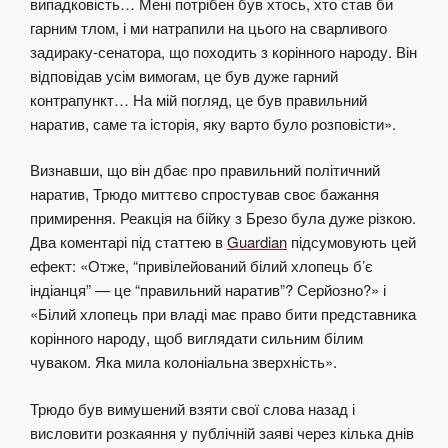
випадковість… Мені потрібен був хтось, хто став би
гарним тлом, і ми натрапили на цього на сварливого
задираку-сенатора, що походить з корінного народу. Він
відповідав усім вимогам, це був дуже гарний
контрапункт… На мій погляд, це був правильний
наратив, саме та історія, яку варто було розповісти».
Визнавши, що він дбає про правильний політичний
наратив, Трюдо миттєво спростував своє бажання
примирення. Реакція на бійку з Брезо була дуже різкою.
Два коментарі під статтею в
Guardian
підсумовують цей
ефект: «Отже, “привілейований білий хлопець б’є
індіанця” — це “правильний наратив”? Серйозно?» і
«Білий хлопець при владі має право бити представника
корінного народу, щоб виглядати сильним білим
чуваком. Яка мила
колоніальна зверхність»
.
Трюдо був вимушений взяти свої слова назад і
висловити розкаяння у публічній заяві через кілька днів