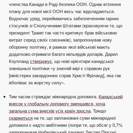
членства Канади в Раді безпеки ООН. Однак втілення
плану для нової місії ООН весь час відкладаються.
Водночас уряд, переймаючись забезпеченням гарних
стосунків зі Сполученими Штатами (враховуючи те, що
президент Трамп так часто критикує брак військових
витрат серед своїх союзників), запропонував нову
оборонну політику, в рамках якої військові мають
додатково отримати багато мільярдів доларів. Дарил
Коупланд
стверджує
, що нові орієнтири канадської
зовнішньої політики «у значній мірі є справою рук
[міністерки
закордонних
справ Христі Фріланд], яка так
вболіває за жорстку силу».
Тим часом страждає міжнародна допомога.
Канадський
внесок у глобальну допомогу зменшився, хоча
загальна сума внесків усіх країн зросла
. Трюдо
скаржиться
на те, що заплановані суми міжнародної
допомоги є надто амбітними (попри те, що обсяг у 0,7%
запропонував Нобелівський лауреат Лестер Пірсон).