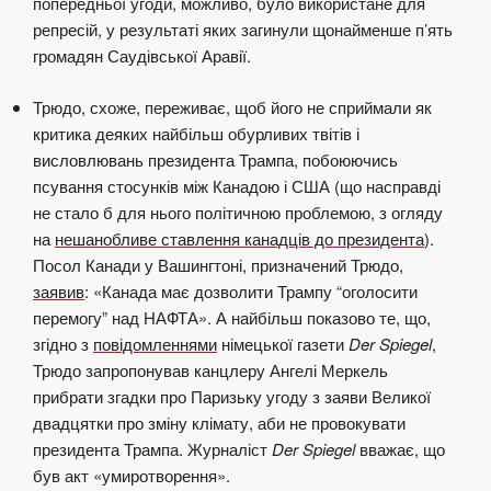
попередньої угоди, можливо, було використане для
репресій, у результаті яких загинули щонайменше п’ять
громадян Саудівської Аравії.
Трюдо, схоже, переживає, щоб його не сприймали як
критика деяких найбільш обурливих твітів і
висловлювань президента Трампа, побоюючись
псування стосунків між Канадою і США (що насправді
не стало б для нього політичною проблемою, з огляду
на
нешанобливе ставлення канадців до президента
).
Посол Канади у Вашингтоні, призначений Трюдо,
заявив
: «Канада має дозволити Трампу “оголосити
перемогу” над НАФТА». А найбільш показово те, що,
згідно з
повідомленнями
німецької газети
Der Spiegel
,
Трюдо запропонував канцлеру Ангелі Меркель
прибрати
згадки
про Паризьку угоду з заяви Великої
двадцятки про зміну клімату, аби не провокувати
президента Трампа. Журналіст
Der Spiegel
вважає, що
був акт «умиротворення».