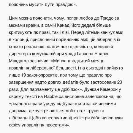
пояснень мусить бути правдою».
Цим можна пояснити, чому, попри любов до Трюдо за
межами країни, в самій Канаді його дедалі більше
критикують як праві, так і ліві. Перед літніми канікулами
в колонці, присвяченій порівнянню амбіцій лібералів із
їхньою реальною політичною діяльністю, колишній
директор з комунікацій при уряді Гарпера Ендрю
Макдугал зазначив: «Минає двадцятий місяць
правління ліберальної більшості, і на сьогодні прийнято
лише 19 законопроектів, при тому що правило про
завершення надто довгих дебатів було застосоване 23
рази. Для парламенту це дріб’язок». Дункан Камерон у
своєму тексті на Rabble.ca висловив занепокоєння, що
«реальні справи уряду відбуваються за зачиненими
дверима, де зустрічаються лобістські групи та
ліберальні (або консервативні) міністри і/або чиновники
офісу управління проектами».