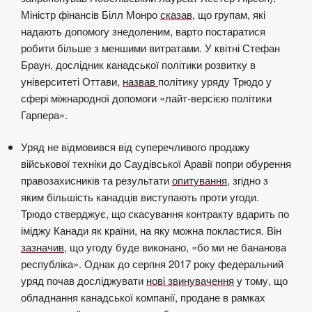
Міністр фінансів Білл Монро
сказав
, що групам, які
надають допомогу знедоленим, варто постаратися
робити більше з меншими витратами. У квітні Стефан
Браун, дослідник канадської політики розвитку в
університеті Оттави,
назвав
політику уряду Трюдо у
сфері міжнародної допомоги «лайт-версією політики
Гарпера».
Уряд не відмовився від суперечливого продажу
військової техніки до Саудівської Аравії попри обурення
правозахисників та результати
опитування
, згідно з
яким більшість канадців виступають проти угоди.
Трюдо стверджує, що скасування контракту вдарить по
іміджу Канади як країни, на яку можна покластися. Він
зазначив
, що угоду буде виконано, «бо ми не бананова
республіка». Однак до серпня 2017 року федеральний
уряд почав досліджувати
нові звинувачення
у тому, що
обладнання канадської компанії, продане в рамках