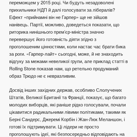
переможцем у 2015 році. Чи будуть незадоволені
прихильники НДП й далі голосувати за лібералів?
Ефект «прийнамні він не Гарпер» ще не зійшов
нанівець. Партії, можливо, доведеться показати, що
риторика нинішнього прем’єр-міністра значно
перевершує його готовність діяти згідно з
проголошеним цінностями, коли настає час брати бика
за роги. «Гарпер-лайт» сьогодні, може, й не знаходить
відгуку за межами невеликої групи, але приклад статті в
Rolling Stone показав нам, що ретельно продуманий
образ Трюдо не є невразливим.
Досвід інших західних держав, особливо Слолучених
Штатів, Великої Британії та Франції, показує, що багато
молодих виборців, які раніше рідко голосували, почали
цікавитися радикальними лівими політиками, такими як
Берні Сандерс, Джеремі Корбін і Жан-Люк Меланшон, і
готові їх підтримувати. Ці лідери не просто
проголошують ідеї, які безпосередньо відповідають на