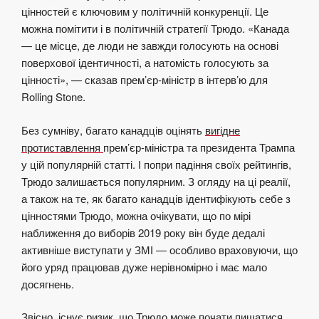
цінностей є ключовим у політичній конкуренції. Це
можна помітити і в політичній стратегії Трюдо. «Канада
— це місце, де люди не завжди голосують на основі
поверхової ідентичності, а натомість голосують за
цінності», — сказав прем’єр-міністр в інтерв’ю для
Rolling Stone.
Без сумніву, багато канадців оцінять
вигідне
протиставлення
прем’єр-міністра та президента Трампа
у цій популярній статті. І попри падіння своїх рейтингів,
Трюдо залишається популярним. З огляду на ці реалії,
а також на те, як багато канадців ідентифікують себе з
цінностями Трюдо, можна очікувати, що по мірі
наближення до виборів 2019 року він буде дедалі
активніше виступати у ЗМІ — особливо враховуючи, що
його уряд працював дуже нерівномірно і має мало
досягнень.
Звісно, існує ризик, що Трюдо може почати пишатися