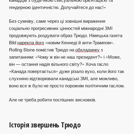
гендерною ідентичністю. Долучайтеся до нас!»
Без сумніву, саме через ці зовнішні вираження
соціально прогресивних цінностей міжнародні ЗМІ
продовжують роздувати образ Трюдо. Німецька газета
Bild
нарекла його
«новим Кеннеді й анти-Трампом».
Rolling Stone
помістив
Трюдо на
обкладинку
з
запитанням: «Чому ж він не наш президент?» і «Може,
він — остання надія вільного світу?» Хоча гасло
«Канада повертається» дуже різало вухо, коли його так
слухняно відтворювали канадські ЗМІ, але можливо,
воно все ж було не просто порожнім політичним гаслом.
Але не треба робити поспішних висновків.
Історія звершень Трюдо