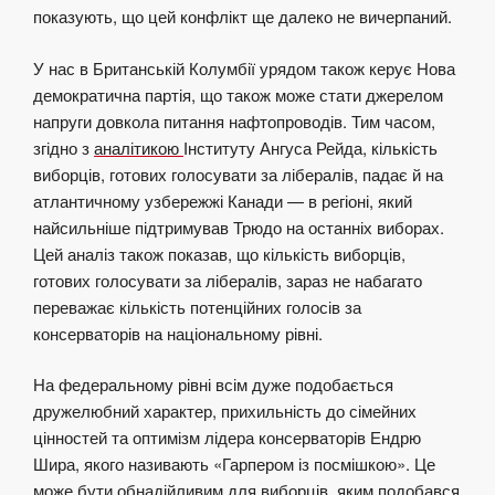
показують, що цей конфлікт ще далеко не вичерпаний.
У нас в Британській Колумбії урядом також керує Нова
демократична партія, що також може стати джерелом
напруги довкола питання
нафтопроводів
. Тим часом,
згідно з
аналітикою
Інституту Ангуса Рейда, кількість
виборців, готових голосувати за лібералів, падає й на
атлантичному узбережжі Канади — в регіоні, який
найсильніше підтримував Трюдо на останніх виборах.
Цей аналіз також показав, що кількість виборців,
готових голосувати за лібералів, зараз не набагато
переважає кількість потенційних голосів за
консерваторів на національному рівні.
На федеральному рівні всім дуже подобається
дружелюбний характер, прихильність до сімейних
цінностей та оптимізм лідера консерваторів Ендрю
Шира, якого називають «Гарпером із посмішкою». Це
може бути обнадійливим для виборців, яким подобався