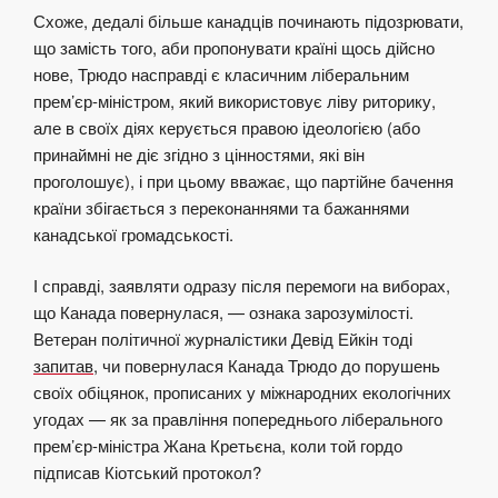
Схоже, дедалі більше канадців починають підозрювати,
що замість того, аби пропонувати країні щось дійсно
нове, Трюдо насправді є класичним ліберальним
прем’єр-міністром, який використовує ліву риторику,
але в своїх діях керується правою ідеологією (або
принаймні не діє згідно з цінностями, які він
проголошує), і при цьому вважає, що партійне бачення
країни збігається з переконаннями та бажаннями
канадської громадськості.
І справді, заявляти одразу після перемоги на виборах,
що Канада повернулася, — ознака зарозумілості.
Ветеран політичної журналістики Девід Ейкін тоді
запитав
, чи повернулася Канада Трюдо до порушень
своїх обіцянок, прописаних у міжнародних екологічних
угодах — як за правління попереднього ліберального
прем’єр-міністра Жана Кретьєна, коли той гордо
підписав Кіотський протокол?