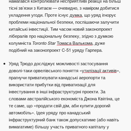
намагався контролювати
несприятливі реакції на більш
тісні зв’язки з Китаєм — очевидно, з наміром добитися
укладення угоди. Проте існує
думка
, що уряд ігнорує
проблеми національної безпеки, поспішаючи залучити
китайські інвестиції. Тим часом новий законопроект
лібералів про національну безпеку, згідно з думкою
колумніста
Toronto Star
Томаса Валькома
, дуже
подібний на законопроект C-51 уряду Гарпера.
Уряд Трюдо досліджує можливості застосування
доволі-таки орвелівського поняття «
утилізації активів
»,
прагнучи приватизувати канадські аеропорти та
використати прибутки від приватизації для
інвестування в інші інфраструктурні проекти. За
словами австралійського економіста Джона Квіггіна, це
те саме, що «продати свій дім, аби купити дорогий
автомобіль». Ідея уряду про канадський
інфраструктурний банк також допускатиме (або навіть
вимагатиме) більшу участь приватного капіталу у