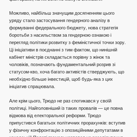
Можливо, найбільш значущим досягненням цього
уряду стало застосування гендерного аналізу в
формуванні федерального бюджету, нова стратегія
боротьби з насильством за гендерною ознакою і
перегляд політики розвитку з феміністичної точки зору.
Ці ініціативи в поєднанні з тим фактом, що нинішній
кабінет міністрів складається порівну з жінок та
чоловіків, позначають фундаментальний розрив зі
статусом-кво, хоча багато активістів стверджують, що
необхідно більше інвестицій, щоб будь-яка з цих
ініціатив спрацювала.
Але крім цього, Трюдо не раз спотикався у своїй
політиці. Найголовніший із таких провалів — це повна
відмова від електоральної реформи. Трюдо
припустився багатьох політичних прорахунків:
вступив
у фізичну конфронтацію
з опозиційними депутатами в