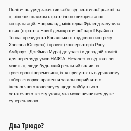
Політично уряд захистив себе від негативної реакції на
ці рішення шляхом стратегічного використання
консультацій. Наприклад, міністерка Фріленд залучила
лівих (стратега Нової демократичної партії Брайяна
Топпа, президента Канадського трудового конгресу
Хассана Юссуфа) і правих (консерваторів Рону
Амброуз і Джеймса Мура) до участі в дорадчій комісії
для перегляду умов НАФТА. Незалежно від того, чи
мають ці люди будь-який реальний вплив на
тристоронні перемовини, їхня присутність в урядовому
таборі створює враження загальноприйнятого
ідеологічного консенсусу щодо майбутнього
остаточного тексту угоди, яка може виявитися дуже
суперечливою.
Два Трюдо?