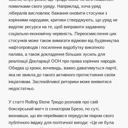
помилками свого уряду. Наприклад, хоча уряд
лібералів висловлює бажання оновити стосунки з
корінними народами, критики стверджують, що уряд не
виділяє ресурси на те, щоб виправити задавнену
соціально-економічну нерівність. Переосмислення цих
стосунків може також вимагати відмови від будівництва
нафтопроводів і посилення видобутку викопного
палива, а також докладення більших зусиль для
реалізації Декларації ООН про права корінних народів.
Обидва ці кроки, вочевидь, важко даватимуться партії,
яка не звикла до такого активного протистояння своїм
ініціативам. Заспокійливої риторики може виявитися
недостатньо.
У статті Rolling Stone Трюдо розповів про свій
боксерський матч із сенатором Брезо, по суті,
визнавши, що він переймався передусім піаром свого
публічного іміджу для політичної вигоди: «Це не була