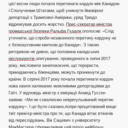
цієї весни люди почали перетинати кордон між Канадою
і Сполученми Штатами, щоб уникнути ймовірної
депортації з Трампової Америки, уряд Трюдо
відреагував досить жорстко.
Прес-секратар міністра
громадської безпеки Ральфа Гудаля
оголосив: «Слід
уточнити, що спроби незаконного перетину кордону не
є безкоштовним квитком до Канади». З такою
риторикою не дивно, що половина канадських
респондентів
опитування, проведеного в липні 2017
року, висловили занепокоєння, що терористи,
прикидаючись біженцями, можуть проникнути до
країни. В серпні 2017 року почала перетинати кордон
нова хвиля наляканих можливими депортаціями до
Гаїті. У відповідь міністр з еміграції Ахмед Гуссен
заявив: «Ми не схвалюємо неврегульований перетин
кордону». І це було сказано,попри процитований вище
твіт прем’єр-міністра про те, що Канада вітає втікачів
від переслідувань. Вік Сацевич з університету
МакМастера
сформулював цей підхід
найбільш