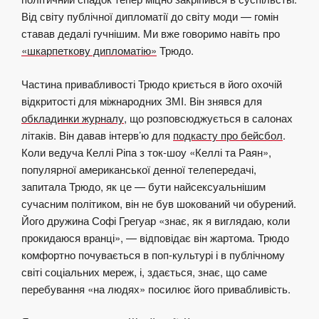
Від світу публічної дипломатії до світу моди — гомін
ставав дедалі гучнішим. Ми вже говоримо навіть про
«шкарпеткову дипломатію»
Трюдо.
Частина привабливості Трюдо криється в його охочій
відкритості для міжнародних ЗМІ. Він знявся для
обкладинки журналу
, що розповсюджується в салонах
літаків. Він давав інтерв’ю для
подкасту про бейсбол
.
Коли ведуча Келлі Ріпа з ток-шоу «Келлі та Раян»,
популярної американської денної телепередачі,
запитала Трюдо, як це — бути найсексуальнішим
сучасним політиком, він не був шокований чи обурений.
Його дружина Софі Грегуар «знає, як я виглядаю, коли
прокидаюся вранці», — відповідає він жартома. Трюдо
комфортно почувається в поп-культурі і в публічному
світі соціальних мереж, і, здається, знає, що саме
перебування «на людях» посилює його привабливість.