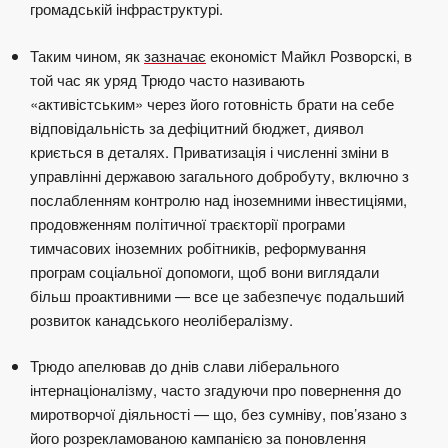
громадській інфраструктурі.
Таким чином, як
зазначає
економіст Майкл Розворскі, в
той час як уряд Трюдо часто називають
«активістським» через його готовність брати на себе
відповідальність за дефіцитний бюджет, диявол
криється в деталях. Приватизація і численні зміни в
управлінні державою загального добробуту, включно з
послабленням контролю над іноземними інвестиціями,
продовженням політичної траєкторії програми
тимчасових іноземних робітників, реформування
програм соціальної допомоги, щоб вони виглядали
більш проактивними — все це забезпечує подальший
розвиток канадського неолібералізму.
Трюдо апелював до днів слави ліберального
інтернаціоналізму, часто згадуючи про повернення до
миротворчої діяльності — що, без сумніву, пов’язано з
його розрекламованою кампанією за поновлення