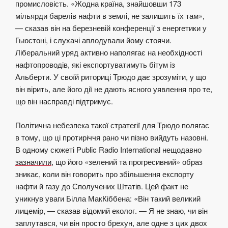
промисловість. «Жодна країна, знайшовши 173
мільярди барелів нафти в землі, не залишить їх там»,
— сказав він на березневій конференції з енергетики у
Гьюстоні, і слухачі аплодували йому стоячи.
Ліберальний уряд активно наполягає на необхідності
нафтопроводів,
які експортуватимуть бітум із
Альберти. У своїй риториці Трюдо дає зрозуміти, у що
він вірить, але його дії не дають ясного уявлення про те,
що він насправді підтримує.
Політична небезпека такої стратегії для Трюдо полягає
в тому, що ці протиріччя рано чи пізно вийдуть назовні.
В одному сюжеті Public Radio International нещодавно
зазначили
, що його «зелений та прогресивний» образ
зникає, коли він говорить про збільшення експорту
нафти й газу до Сполучених Штатів. Цей факт не
уникнув уваги Білла МакКіббена: «Він такий великий
лицемір, — сказав відомий еколог. — Я не знаю, чи він
заплутався, чи він просто брехун, але одне з цих двох