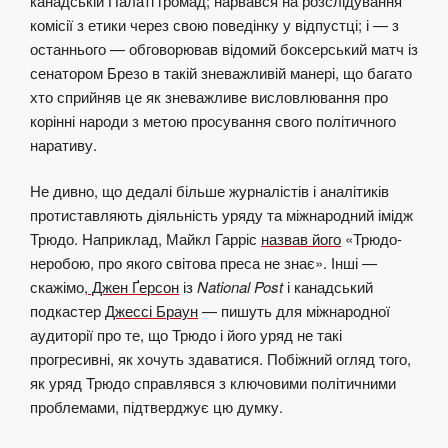
канадській Палаті громад; нарвався на розслідування
комісії з етики через свою поведінку у відпустці; і — з
останнього — обговорював відомий боксерський матч із
сенатором Брезо в такій зневажливій манері, що багато
хто сприйняв це як зневажливе висловлювання про
корінні народи з метою просування свого політичного
наративу.
Не дивно, що дедалі більше журналістів і аналітиків
протиставляють діяльність уряду та міжнародний імідж
Трюдо. Наприклад, Майкл Гарріс
назвав його
«Трюдо-
неробою, про якого світова преса не знає». Інші —
скажімо,
Джен Ґерсон
із
National Post
і канадський
подкастер
Джессі Браун
— пишуть для міжнародної
аудиторії про те, що Трюдо і його уряд не такі
прогресивні, як хочуть здаватися. Побіжний огляд того,
як уряд Трюдо справлявся з ключовими політичними
проблемами, підтверджує цю думку.