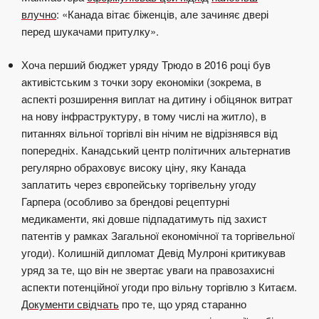
влучно
: «Канада вітає біженців, але зачиняє двері
перед шукачами притулку».
Хоча перший бюджет уряду Трюдо в 2016 році був
активістським з точки зору економіки (зокрема, в
аспекті розширення виплат на дитину і обіцянок витрат
на нову інфраструктуру, в тому числі на житло), в
питаннях вільної торгівлі він нічим не відрізнявся від
попередніх. Канадський центр політичних альтернатив
регулярно обраховує високу ціну, яку Канада
заплатить через європейську торгівельну угоду
Гарпера (особливо за брендові рецептурні
медикаменти, які довше підпадатимуть під захист
патентів у рамках Загальної економічної та торгівельної
угоди). Колишній дипломат Девід Мулроні критикував
уряд за те, що він не звертає уваги на правозахисні
аспекти потенційної угоди про вільну торгівлю з Китаєм.
Документи свідчать
про те, що уряд
старанно