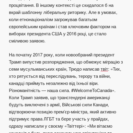
процвітання. В іншому контексті це скидалося б на
вкрай шаблонну ліберальну риторику. Але в умовах,
коли етнонаціоналізм загрожував багатьом
європейським країнам і став ключовим фактором на
виборах президента США у 2016 році, це стало
сміливою заявою.
На початку 2017 року, коли новообраний президент
Трамп випустив розпорядження, що обмежує міграцію з
семи мусульманських країн, Трюдо написав
твіт
: «Тих,
хто рятується від переслідувань, терору та війни,
канадці приймуть незалежно від їхньої віри.
Різноманітність — наша сила. #WelcomeToCanada».
Коли Трамп заявив, що трансгендерні американці
будуть виключені з армії, Військові сили Канади,
відтворюючи позицію
прем’єр-міністра, який активно
підтримує права ЛГБТ та бере участь у прайдах,
одразу написали у своєму «Твіттері»: «Ми вітаємо
канадців з будь-якою сексуальною орієнтацією та