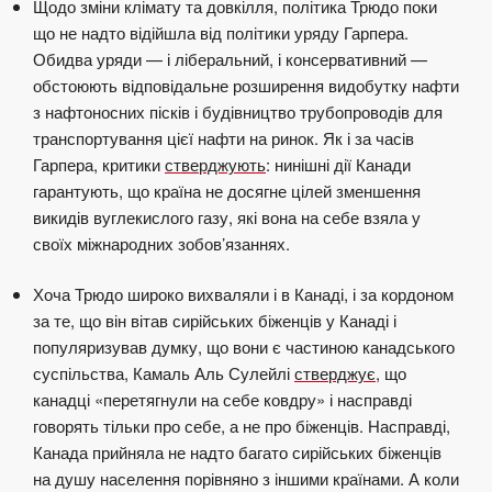
Щодо зміни клімату та довкілля, політика Трюдо поки
що не надто відійшла від політики уряду Гарпера.
Обидва уряди — і ліберальний, і консервативний —
обстоюють відповідальне розширення видобутку нафти
з нафтоносних пісків і будівництво трубопроводів для
транспортування цієї нафти на ринок. Як і за часів
Гарпера, критики
стверджують
: нинішні дії Канади
гарантують, що країна не досягне цілей зменшення
викидів вуглекислого газу, які вона на себе взяла у
своїх міжнародних зобов’язаннях.
Хоча Трюдо широко вихваляли і в Канаді, і за кордоном
за те, що він вітав сирійських біженців у Канаді і
популяризував думку, що вони є частиною канадського
суспільства, Камаль Аль Сулейлі
стверджує
, що
канадці «
перетягнули на себе ковдру»
і насправді
говорять тільки про себе, а не про біженців. Насправді,
Канада прийняла не надто багато сирійських біженців
на душу населення порівняно з іншими країнами. А коли