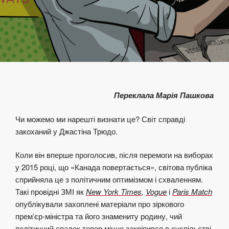
Переклала Марія Пашкова
Чи можемо ми нарешті
визнати це? Світ справді
закоханий у Джастіна Трюдо.
Коли він вперше проголосив, після перемоги на виборах
у 2015 році, що «Канада повертається», світова публіка
сприйняла це з політичним оптимізмом і схваленням.
Такі провідні ЗМІ як
New York Times
,
Vogue
і
Paris Match
опублікували захоплені матеріали про зіркового
прем’єр-міністра та його знамениту родину, чий
політичний спадок тепер міцно закріпився в суспільстві.