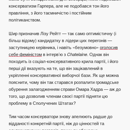
консерватизм Гарпера, але не подобався тон його
правління, з його таємничістю і постійним
політиканством.
Шир призначив Лізу Рейтт — так само оптимістичну (і
більш відому) кандидатку в лідери цих перегонів —
заступницею керівника, і навіть «безумовно»
оголосив
себе феміністом
в інтерв’ю з
Chatelaine
. Однак він
походить із соціал-консервативного крила партії, і його
перші дії вказують на те, що він зацікавлений в
укріпленні консервативної виборчої бази. Як ще можна
пояснити, чому він так старався
розпалити
громадське
обурення залагодженням справи Омара Хадра — аж до
того, що дозволив членам своєї партії підняти цю
проблему в Сполучених Штатах?
Тим часом консерватори знову апелюють радше до
відданості конкретній партії, ніж до цінностей та