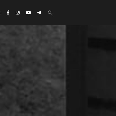
Search
for:
с
Search Button