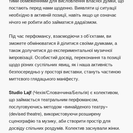
тими обмеженнями для висловлення власної думки, що
постають перед нами щоденно. Виявляти ці ситуації
необхідно в активній позиції, навіть якщо це означає
нічого не робити або займатися дадаїзмом.
Під час перфомансу, взаємодіючи з об’єктами, ви
зможете обмінюватися й ділитися своїми думками, а
також долучитися до експериментальної музичної
імпровізації. Особистий досвід, переконання та позиції
щодо різних суспільних явищ, як і наша активність
безпосередньо у просторі виставки, стануть частиною
миттєвого глядацького маніфесту.
Studio Lajf
(Чехія/Словаччина/Бельгія) є колективом,
що займається театральним перфомансом,
послуговуючись методом «винайденого театру»
(devised theatre), використовуючи розширену
сценографію та музику, аби створити простір для
досвіду спільних роздумів. Колектив заснували жінки.