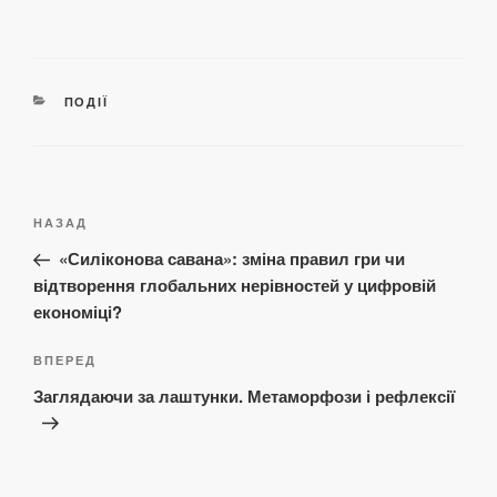
КАТЕГОРІЇ
ПОДІЇ
Навігація
Попередній
НАЗАД
записів
запис:
«Силіконова савана»: зміна правил гри чи
відтворення глобальних нерівностей у цифровій
економіці?
Наступний
ВПЕРЕД
запис
Заглядаючи за лаштунки. Метаморфози і рефлексії