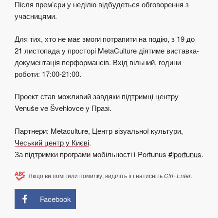
Після прем’єри у неділю відбудеться обговорення з
учасницями.
Для тих, хто не має змоги потрапити на подію, з 19 до
21 листопада у просторі MetaCulture діятиме виставка-
документація перформансів. Вхід вільний, години
роботи: 17:00-21:00.
Проект став можливий завдяки підтримці центру
Venuše ve Švehlovce у Празі.
Партнери: Metaculture, Центр візуальної культури,
Чеський центр у Києві
.
За підтримки програми мобільності i-Portunus
#iportunus
.
Якщо ви помітили помилку, виділіть її і натисніть
Ctrl+Enter
.
Facebook