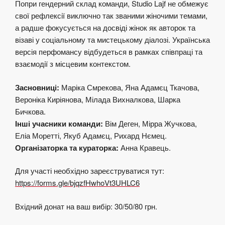
Попри гендерний склад команди, Studio Lajf не обмежує
свої рефлексії виключно так званими жіночими темами,
а радше фокусується на досвіді жінок як авторок та
візаві у соціальному та мистецькому діалозі. Українська
версія перфомансу відбудеться в рамках співпраці та
взаємодії з місцевим контекстом.
Засновниці:
Маріка Смрекова, Яна Адамєц Ткачова,
Вероніка Киріянова, Мілада Вихналкова, Шарка
Бичкова.
Інші учасники команди:
Вім Деген, Мірра Жучкова,
Еліа Моретті, Якуб Адамєц, Рихард Нємец.
Організаторка та кураторка:
Анна Кравець.
Для участі необхідно зареєструватися тут:
https://forms.gle/bjqzfHwhoVt3UHLC6
Вхідний донат на ваш вибір: 30/50/80 грн.