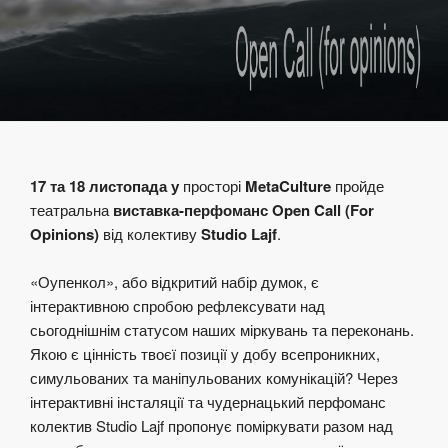
17 та 18 листопада у
просторі
MetaCulture
пройде
театральна
виставка-перфоманс Open Call (For
Opinions)
від колективу
Studio Lajf
.
«Оупенкол», або відкритий набір думок, є
інтерактивною спробою рефлексувати над
сьогоднішнім статусом наших міркувань та переконань.
Якою є цінність твоєї позиції у добу всепроникних,
симульованих та маніпульованих комунікацій? Через
інтерактивні інсталяції та чудернацький перфоманс
колектив Studio Lajf пропонує поміркувати разом над