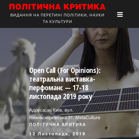
ВИДАННЯ НА ПЕРЕТИНІ ПОЛІТИКИ, НАУКИ
ТА КУЛЬТУРИ
Open Call (For Opinions):
театральна виставка-
перфоманс — 17-18
листопада 2019 року
Адреса: м. Київ, вул.
Нижньоюрківська 31, MetaCulture
ПОЛІТИЧНА КРИТИКА
12 Листопада, 2019