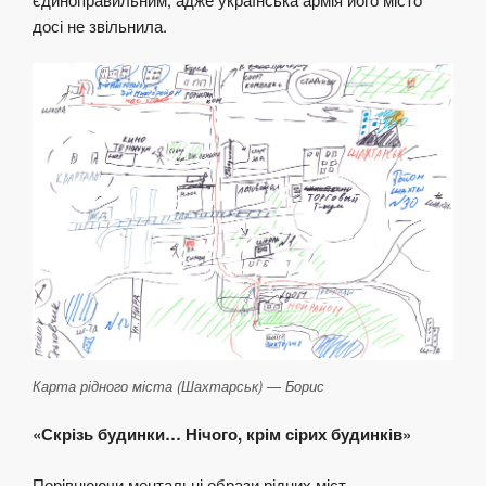
досі не звільнила.
Карта рідного міста (Шахтарськ) — Борис
«Скрізь будинки… Нічого, крім сірих будинків»
Порівнюючи ментальні образи рідних міст