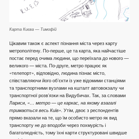
Карта Києва — Тимофій
Цікавим також є аспект пізнання міста через карту
метрополітену. По-перше, це та карта, яка найчастіше
постає перед очима людини, що переїхала до нового —
великого — міста. По-друге, метро працює як
«телепорт», відповідно, людина пізнає місто,
співставляючи його об’єкти із уже відомими станціями
та транспортними вузлами на кшталт автовокзалу чи
транспортної розв’язки на Видубичах. Так, за словами
Лариси,
«… метро — це каркас, на якому взагалі
тримається весь Київ».
Утім, двоє з респондентів
прямо вказали на те, що їм особисто метро як вид
транспорту не до вподоби через похмурість і
багатолюдність, тому їхні карти структуровані швидше