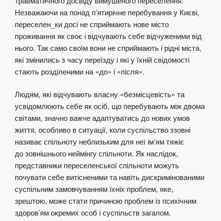
травматичного досвіду вимушеного переселення.
Незважаючи на понад п’ятирічне перебування у Києві,
переселен_ки досі не сприймають нове місто
проживання як своє і відчувають себе відчуженими від
нього. Так само своїм вони не сприймають і рідні міста,
які змінились з часу переїзду і які у їхній свідомості
стають розділеними на «до» і «після».
Людям, які відчувають власну «безмісцевість» та
усвідомлюють себе як осіб, що перебувають між двома
світами, значно важче адаптуватись до нових умов
життя, особливо в ситуації, коли суспільство ззовні
називає спільноту неблизьким для неї ім’ям тяжіє
до зовнішнього неймінгу спільноти. Як наслідок,
представники переселенської спільноти можуть
почувати себе витісненими та навіть дискримінованими
суспільним замовчуванням їхніх проблем, яке,
зрештою, може стати причиною проблем із психічним
здоров’ям окремих особ і суспільств загалом.