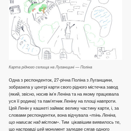
Карта рідного селища на Луганщині — Поліна
Одна з респонденток, 27-річна Поліна з Луганщини,
зобразила у центрі карти свого рідного містечка завод
(який, звісно, носив ім’я Леніна та на якому працювала
уся її родина) та пам’ятник Леніну на площі навпроти.
Цей Ленін у кашкеті займає велику частину карти, і, за
словами респондентки, вона відчувала
«тінь Леніна,
що нависає над містом»
. Тим цікавішим виявилось те,
що насправді цей монумент заледве сягав одного