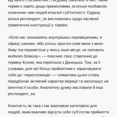
термін є навіть дещо принизливим, оскільки позбавляє
означених ним людей власної суб’єктності. Одразу
кілька респондент_ок висловились щодо пасивної
граматичної конструкції у терміні:
«Коли нас називають внутрішньо переміщеними, я
одразу уявляю, ніби хтось просто взяв мене з мого
дому та перемістив у якесь інше місце, не питаючи
жодного дозволу», —
пояснює своє ставлення до
терміну Ксенія, яка переїхала з Донецька.
Тож, за її
словами, для неї більш прийнятним є зараховувати
себе до «переселенців» — семантика цього слова
передбачає активний характер міграції та наголошує на
агентності особи. Аналогічну думку висловили й інші
респондент_ки.
Агентність як така стає важливою категорією для
людей, яким важливо відчути себе суб’єктом прийняття