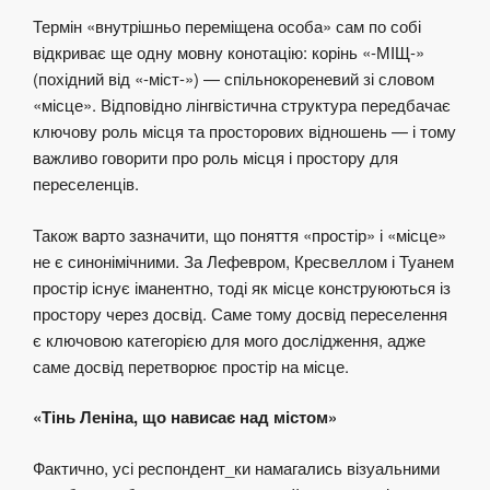
Термін «внутрішньо переміщена особа» сам по собі
відкриває ще одну мовну конотацію: корінь «-МІЩ-»
(похідний від «-міст-») — спільнокореневий зі словом
«місце». Відповідно лінгвістична структура передбачає
ключову роль місця та просторових відношень — і тому
важливо говорити про роль місця і простору для
переселенців.
Також варто зазначити, що поняття «простір» і «місце»
не є синонімічними. За Лефевром, Кресвеллом і Туанем
простір існує іманентно, тоді як місце конструюються із
простору через досвід. Саме тому досвід переселення
є ключовою категорією для мого дослідження, адже
саме досвід перетворює простір на місце.
«Тінь Леніна, що нависає над містом»
Фактично, усі респондент_ки намагались візуальними