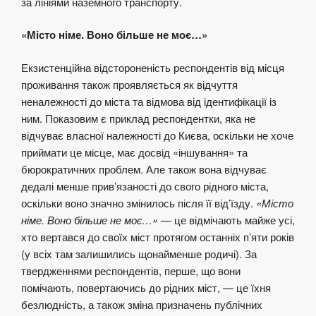
за лініями наземного транспорту.
«Місто німе. Воно більше не моє…»
Екзистенційна відстороненість респондентів від місця
проживання також проявляється як відчуття
неналежності до міста та відмова від ідентифікації із
ним. Показовим є приклад респондентки, яка не
відчуває власної належності до Києва, оскільки не хоче
приймати це місце, має досвід «іншування» та
бюрократичних проблем. Але також вона відчуває
дедалі менше прив’язаності до свого рідного міста,
оскільки воно значно змінилось після її від’їзду.
«Місто
німе. Воно більше не моє…»
— це відмічають майже усі,
хто вертався до своїх міст протягом останніх п’яти років
(у всіх там залишились щонайменше родичі). За
твердженнями респондентів, перше, що вони
помічають, повертаючись до рідних міст, — це їхня
безлюдність, а також зміна призначень публічних