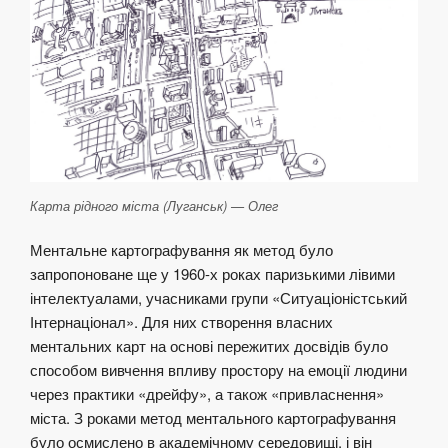
Карта рідного міста (Луганськ) — Олег
Ментальне картографування як метод було
запропоноване ще у 1960-х роках паризькими лівими
інтелектуалами, учасниками групи «Ситуаціоністський
Інтернаціонал». Для них створення власних
ментальних карт на основі пережитих досвідів було
способом вивчення впливу простору на емоції людини
через практики «дрейфу», а також «привласнення»
міста. З роками метод ментального картографування
було осмислено в академічному середовищі, і він