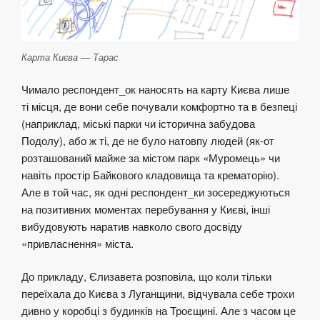
Карта Києва — Тарас
Чимало респондент_ок наносять на карту Києва лише
ті місця, де вони себе почували комфортно та в безпеці
(наприклад, міські парки чи історична забудова
Подолу), або ж ті, де не було натовпу людей (як-от
розташований майже за містом парк «Муромець» чи
навіть простір Байкового кладовища та крематорію).
Але в той час, як одні респондент_ки зосереджуються
на позитивних моментах перебування у Києві, інші
вибудовують наратив навколо свого досвіду
«привласнення» міста.
До прикладу, Єлизавета розповіла, що коли тільки
переїхала до Києва з Луганщини, відчувала себе трохи
дивно у коробці з будинків на Троєщині. Але з часом це