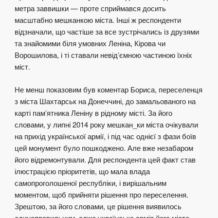
метра заввишки — проте сприймався досить
масштабно мешканкою міста. Інші ж респонденти
відзначали, що частіше за все зустрічались із друзями
та знайомими біля умовних Леніна, Кірова чи
Ворошилова, і ті ставали невід’ємною частиною їхніх
міст.
Не менш показовим був коментар Бориса, переселенця
з міста Шахтарськ на Донеччині, до замальованого на
карті пам’ятника Леніну в рідному місті. За його
словами, у липні 2014 року мешкан_ки міста очікували
на прихід української армії, і під час однієї з фази боїв
цей монумент було пошкоджено. Але вже незабаром
його відремонтували. Для респондента цей факт став
ілюстрацією пріоритетів, що мала влада
самопроголошеної республіки, і вирішальним
моментом, щоб прийняти рішення про переселення.
Зрештою, за його словами, це рішення виявилось
єдиноправильним, адже українська армія його місто