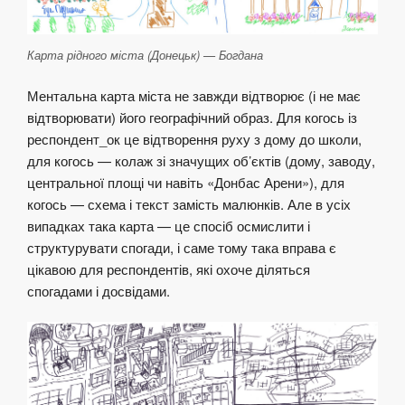
Карта рідного міста (Донецьк) — Богдана
Ментальна карта міста не завжди відтворює (і не має
відтворювати) його географічний образ. Для когось із
респондент_ок це відтворення руху з дому до школи,
для когось — колаж зі значущих об’єктів (дому, заводу,
центральної площі чи навіть «Донбас Арени»), для
когось — схема і текст замість малюнків. Але в усіх
випадках така карта — це спосіб осмислити і
структурувати спогади, і саме тому така вправа є
цікавою для респондентів, які охоче діляться
спогадами і досвідами.