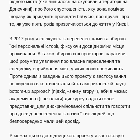
рідного міста (яке лишилось на окупованій території на
Донеччині), про його спустошеність, яку вона помічає
щоразу як приїздить провідати бабусю, про друзів і про
те, як уже п’ять років призвичаюється до життя у Києві.
З 2017 року я спілкуюсь із переселен_ками та збираю
їхні персональні історії, фіксуючи досвіди зміни місця
проживання. А також збираю їхні просторові наративи,
щоб розуміти уявлення про власне переселення та
специфіку сприймання міст, у яких вони проживають.
Проте одним із завдань цього проекту є застосування
поширеного в континентальній та американській науці
bottom-up approach (підхід «знизу вгору»), аби в межах
академічного (і не тільки) дискурсу надати голос
представни_цям дискримінованої спільноти та говорити
про досвід переселення із позиції тих людей, що
безпосередньо мали цей досвід.
У межах цього дослідницького проекту я застосовую