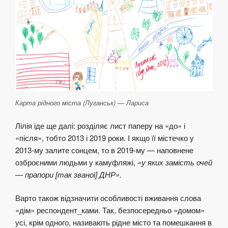
Карта рідного міста (Луганськ) — Лариса
Лілія іде ще далі: розділяє лист паперу на «до» і
«після», тобто 2013 і 2019 роки. І якщо її містечко у
2013-му залите сонцем, то в 2019-му — наповнене
озброєними людьми у камуфляжі,
«у яких замість очей
— прапори [так званої] ДНР».
Варто також відзначити особливості вживання слова
«дім» респондент_ками. Так, безпосередньо «домом»
усі, крім одного, називають рідне місто та помешкання в