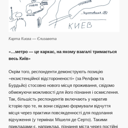
Карта Києва — Єлизавета
«…метро — це каркас, на якому взагалі тримається
весь Київ»
Окрім того, респонденти демонструють позицію
«екзистенційної відстороненості» (за Релфом та
Бурдьйо) стосовно нового місця проживання, свідомо
обмежуючи можливості для його пізнання і осмислення.
Так, більшість респондентів включають у наратив
історію про те, як вони свідомо формували відчуття
місця через практики повсякденності для подолання
відчуження (у термінах Мішеля де Серто). Такими
прикладами є, наприклад, пізнання міста через постійні