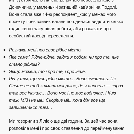
Донеччини, у маленькій затишній кав’ярні на Подолі.
Вона стала вже 14-ю респондент_кою у межах мого
проекту і без зайвих вагань погодилась виділити кілька
годин свого часу після роботи, аби розказати про
особистий досвід переселення.
Розкажи мені про своє рідне місто.
Яке саме? Рідне-рідне, звідки я родом, чи про те, яке
стало рідним?
Якщо можеш, то і про те, і про інше.
Річ у тім, що моє рідне місто… Воно змінилось. Це
більше не той «шматочок раю», де я виросла — зараз
там все інакше… Воно моє і не моє водночас. І Київ
теж. Мій і не мій. Скоріше мій, хоча дім все ще
залишається там…
Ми говорили з Лілією ще дві години. За цей час вона
розповіла мені і про своє ставлення до перейменування