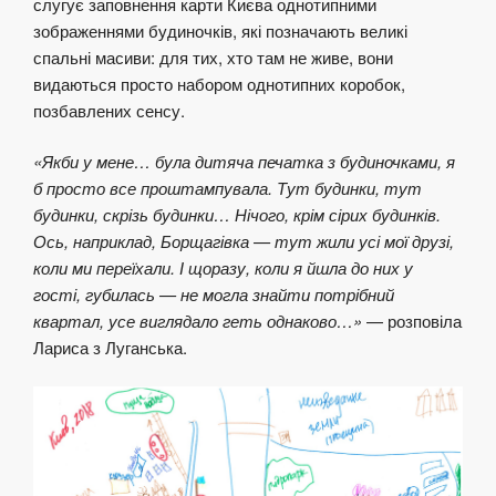
слугує заповнення карти Києва однотипними
зображеннями будиночків, які позначають великі
спальні масиви: для тих, хто там не живе, вони
видаються просто набором однотипних коробок,
позбавлених сенсу.
«Якби у мене… була дитяча печатка з будиночками, я
б просто все проштампувала. Тут будинки, тут
будинки, скрізь будинки… Нічого, крім сірих будинків.
Ось, наприклад, Борщагівка — тут жили усі мої друзі,
коли ми переїхали. І щоразу, коли я йшла до них у
гості, губилась — не могла знайти потрібний
квартал, усе виглядало геть однаково…»
— розповіла
Лариса з Луганська.