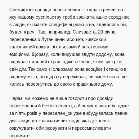
Специфічні досвіди переселення — одна із речей, на
яку нашому суспільству треба зважати, адже серед нас
є люди, які мають специфічні реакції на, здавалось би,
буденні речі. Так, наприклад, Єлизавета, 23-річна
переселенка з Луганщини, асоціює київський
залізничний вокзал зі сльозами й негативними
емоціями. Щоразу, коли вирушає звідти додому, вона
відчуває сильний страх, адже не знає, яким зустріне
свій дім. Так само зі сльозами вона асоціює і станцію в
рідному місті, бо щоразу переживає, чи зможе вона ще
колись повернутись до свого справжнього дому.
Наразі ми можемо не лише говорити про досвіди
переселення й безмісцевості, а й осмислювати їх, адже
за п’ять років у переселен_ок уже вибудувалась певна
дистанція до травматичних події, яка дозволяє
озвучувати, обмірковувати й переосмислювати
пережите.