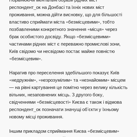
респондент_ок на Донбасі та їхніх нових міст
проживання, можна дійти висновку, що для більшості
властиво сприймати міста «безмісцевими», тобто
позбавленими конкретного значення «місця» через
брак особистого досвіду. Якщо «безмісцевими»
частинами рідних міст є переважно промислові зони,
Київ свідомо чи несвідомо постає майже повністю
«безм
і
сцевим».
Наратив про переселення здебільшого показує Київ
«недружнім», «незрозумілим» та «незнайомим» місцем
— на рівні картування це помітно через велику кількість
вільних, незаповнених місць. З другого боку,
свідченнями «безмісцевості» Києва є також і відмова
респондент_ок позначати значущі об’єкти у їхньому
новому місці проживання.
Іншим прикладом сприймання Києва «безмісцевим»