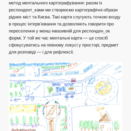
метод ментального картографування: разом із
респондент_ками ми створюємо картографічні образи
рідних міст та Києва. Такі карти слугують точкою входу
в процес інтерв’ювання та дозволяють говорити про
переселення у менш інвазивній для респонден_ок
формі. У той же час ментальні карти — це спосіб
сфокусуватись на певному локусі у просторі, предмет
для розповіді — і для рефлексії.