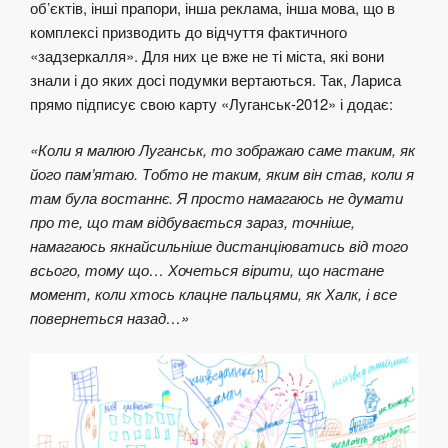
об’єктів, інші прапори, інша реклама, інша мова, що в
комплексі призводить до відчуття фактичного
«задзеркалля». Для них це вже не ті міста, які вони
знали і до яких досі подумки вертаються. Так, Лариса
прямо підписує свою карту «Луганськ-2012» і додає:
«Коли я малюю Луганськ, то зображаю саме таким, як
його пам’ятаю. Тобто не таким, яким він став, коли я
там була востаннє. Я просто намагаюсь не думати
про те, що там відбувається зараз, точніше,
намагаюсь якнайсильніше дистанціюватись від того
всього, тому що… Хочеться вірити, що настане
момент, коли хтось клацне пальцями, як Халк, і все
повернеться назад…»