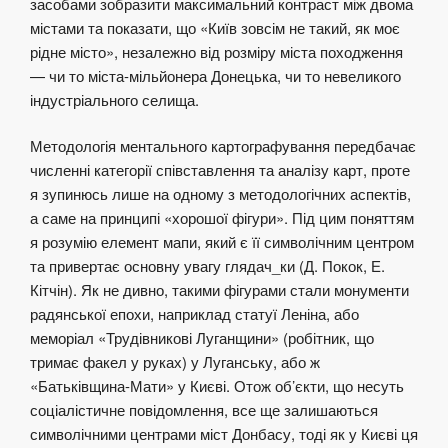
засобами зобразити максимальний контраст між двома
містами та показати, що «Київ зовсім не такий, як моє
рідне місто», незалежно від розміру міста походження
— чи то міста-мільйонера Донецька, чи то невеликого
індустріального селища.
Методологія ментального картографування передбачає
численні категорії співставлення та аналізу карт, проте
я зупинюсь лише на одному з методологічних аспектів,
а саме на принципі «хорошої фігури». Під цим поняттям
я розумію елемент мапи, який є її символічним центром
та привертає основну увагу глядач_ки (Д. Покок, Е.
Кітчін). Як не дивно, такими фігурами стали монументи
радянської епохи, наприклад статуї Леніна, або
меморіал «Трудівникові Луганщини» (робітник, що
тримає факел у руках) у Луганську, або ж
«Батьківщина-Мати» у Києві. Отож об’єкти, що несуть
соціалістичне повідомлення, все ще залишаються
символічними центрами міст Донбасу, тоді як у Києві ця