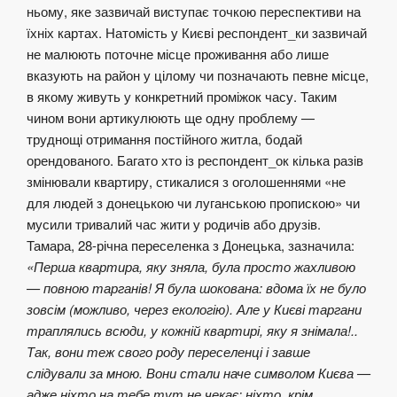
ньому, яке зазвичай виступає точкою переспективи на
їхніх картах. Натомість у Києві респондент_ки зазвичай
не малюють поточне місце проживання або лише
вказують на район у цілому чи позначають певне місце,
в якому живуть у конкретний проміжок часу. Таким
чином вони артикулюють ще одну проблему —
труднощі отримання постійного житла, бодай
орендованого. Багато хто із респондент_ок кілька разів
змінювали квартиру, стикалися з оголошеннями «не
для людей з донецькою чи луганською пропискою» чи
мусили тривалий час жити у родичів або друзів.
Тамара, 28-річна переселенка з Донецька, зазначила:
«Перша квартира, яку зняла, була просто жахливою
— повною тарганів! Я була шокована: вдома їх не було
зовсім (можливо, через екологію). Але у Києві таргани
траплялись всюди, у кожній квартирі, яку я знімала!..
Так, вони теж свого роду переселенці і завше
слідували за мною. Вони стали наче символом Києва —
адже ніхто на тебе тут не чекає; ніхто, крім