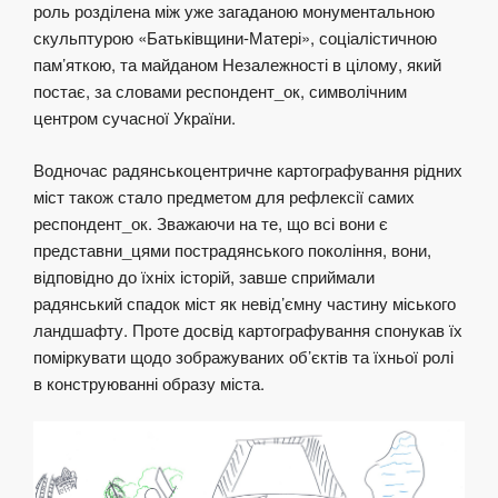
роль розділена між уже загаданою монументальною
скульптурою «Батьківщини-Матері», соціалістичною
пам’яткою, та майданом Незалежності в цілому, який
постає, за словами респондент_ок, символічним
центром сучасної України.
Водночас радянськоцентричне картографування рідних
міст також стало предметом для рефлексії самих
респондент_ок. Зважаючи на те, що всі вони є
представни_цями пострадянського покоління, вони,
відповідно до їхніх історій, завше сприймали
радянський спадок міст як невід’ємну частину міського
ландшафту. Проте досвід картографування спонукав їх
поміркувати щодо зображуваних об’єктів та їхньої ролі
в конструюванні образу міста.