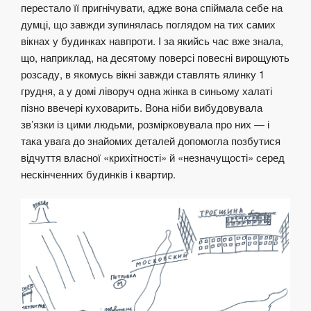
перестало її пригнічувати, адже вона спіймала себе на
думці, що завжди зупинялась поглядом на тих самих
вікнах у будинках навпроти. І за якийсь час вже знала,
що, наприклад, на десятому поверсі повесні вирощують
розсаду, в якомусь вікні завжди ставлять ялинку 1
грудня, а у домі ліворуч одна жінка в синьому халаті
пізно ввечері куховарить. Вона ніби вибудовувала
зв’язки із цими людьми, розмірковувала про них — і
така увага до знайомих деталей допомогла позбутися
відчуття власної «крихітності» й «незначущості» серед
нескінченних будинків і квартир.