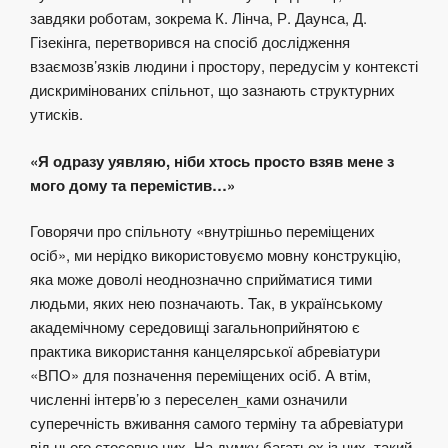
завдяки роботам, зокрема К. Лінча, Р. Даунса, Д.
Гізекінга, перетворився на спосіб дослідження
взаємозв’язків людини і простору, передусім у контексті
дискримінованих спільнот, що зазнають структурних
утисків.
«Я одразу уявляю, ніби хтось просто взяв мене з
мого дому та перемістив…»
Говорячи про спільноту «внутрішньо переміщених
осіб», ми нерідко використовуємо мовну конструкцію,
яка може доволі неоднозначно сприйматися тими
людьми, яких нею позначають. Так, в українському
академічному середовищі загальноприйнятою є
практика використання канцелярської абревіатури
«ВПО» для позначення переміщених осіб. А втім,
численні інтерв’ю з переселен_ками означили
суперечність вживання самого терміну та абревіатури
від нього стосовно них. На думку багатьох із них, такий