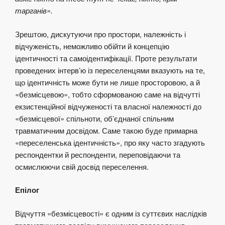
тарганів».
Зрештою, дискутуючи про простори, належність і
відчуженість, неможливо обійти й концепцію
ідентичності та самоідентифікації. Проте результати
проведених інтерв’ю із переселенцями вказують на те,
що ідентичність може бути не лише просторовою, а й
«безмісцевою», тобто сформованою саме на відчутті
екзистенційної відчуженості та власної належності до
«безмісцевої» спільноти, об’єднаної спільним
травматичним досвідом. Саме такою буде примарна
«переселенська ідентичність», про яку часто згадують
респондентки й респонденти, переповідаючи та
осмислюючи свій досвід переселення.
Епілог
Відчуття «безмісцевості» є одним із суттєвих наслідків