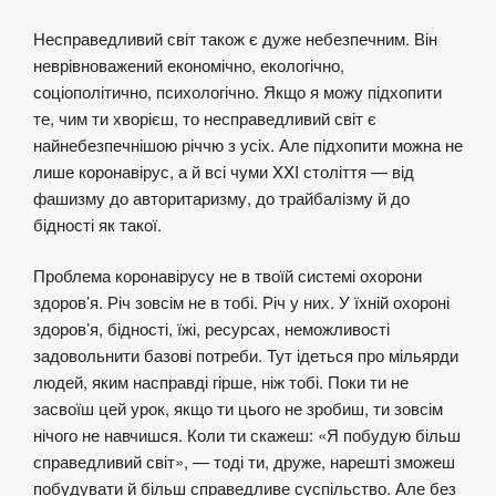
Несправедливий світ також є дуже небезпечним. Він
неврівноважений економічно, екологічно,
соціополітично, психологічно. Якщо я можу підхопити
те, чим ти хворієш, то несправедливий світ є
найнебезпечнішою річчю з усіх. Але підхопити можна не
лише коронавірус, а й всі чуми XXI століття — від
фашизму до авторитаризму, до трайбалізму й до
бідності як такої.
Проблема коронавірусу не в твоїй системі охорони
здоров’я. Річ зовсім не в тобі. Річ у них. У їхній охороні
здоров’я, бідності, їжі, ресурсах, неможливості
задовольнити базові потреби. Тут ідеться про мільярди
людей, яким насправді гірше, ніж тобі. Поки ти не
засвоїш цей урок, якщо ти цього не зробиш, ти зовсім
нічого не навчишся. Коли ти скажеш: «Я побудую більш
справедливий світ», — тоді ти, друже, нарешті зможеш
побудувати й більш справедливе суспільство. Але без