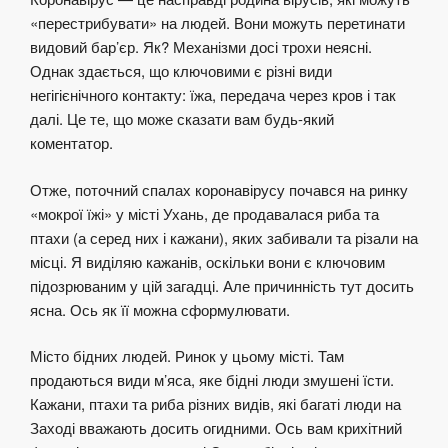
«перестрибувати» на людей. Вони можуть перетинати
видовий бар’єр. Як? Механізми досі трохи неясні.
Однак здається, що ключовими є різні види
негігієнічного контакту: їжа, передача через кров і так
далі. Це те, що може сказати вам будь-який
коментатор.
Отже, поточний спалах коронавірусу почався на ринку
«мокрої їжі» у місті Ухань, де продавалася риба та
птахи (а серед них і кажани), яких забивали та різали на
місці. Я виділяю кажанів, оскільки вони є ключовим
підозрюваним у цій загадці. Але причинність тут досить
ясна. Ось як її можна сформулювати.
Місто бідних людей. Ринок у цьому місті. Там
продаються види м’яса, яке бідні люди змушені їсти.
Кажани, птахи та риба різних видів, які багаті люди на
Заході вважають досить огидними. Ось вам крихітний