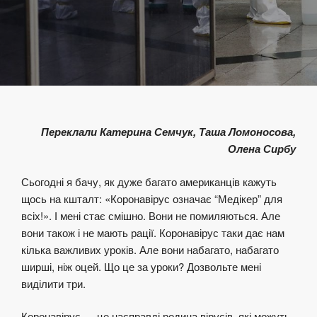
Переклали Катерина Семчук, Таша Ломоносова,
Олена Сирбу
Сьогодні я бачу, як дуже багато американців кажуть
щось на кшталт: «Коронавірус означає “Медікер” для
всіх!». І мені стає смішно. Вони не помиляються. Але
вони також і не мають рації. Коронавірус таки дає нам
кілька важливих уроків. Але вони набагато, набагато
ширші, ніж оцей. Що це за уроки? Дозвольте мені
виділити три.
Коронавірус — це насправді родина вірусів, які можуть