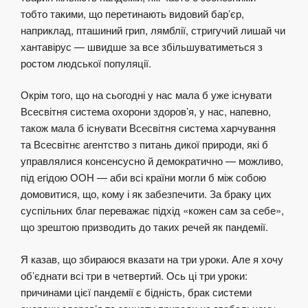
тобто такими, що перетинають видовий бар’єр,
наприклад, пташиний грип, лямблії, стригучий лишай чи
хантавірус — швидше за все збільшуватиметься з
ростом людської популяції.
Окрім того, що на сьогодні у нас мала б уже існувати
Всесвітня система охорони здоров’я, у нас, напевно,
також мала б існувати Всесвітня система харчування
та Всесвітнє агентство з питань дикої природи, які б
управлялися консенсусно й демократично — можливо,
під егідою ООН — аби всі країни могли б між собою
домовитися, що, кому і як забезпечити. За браку цих
суспільних благ переважає підхід «кожен сам за себе»,
що зрештою призводить до таких речей як пандемії.
Я казав, що збираюся вказати на три уроки. Але я хочу
об’єднати всі три в четвертий. Ось ці три уроки:
причинами цієї пандемії є бідність, брак системи