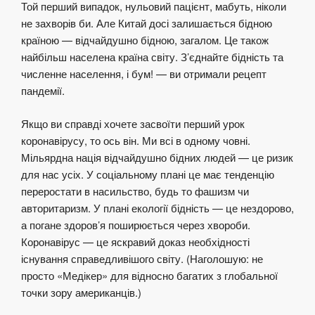
Той перший випадок, нульовий пацієнт, мабуть, ніколи
не захворів би. Але Китай досі залишається бідною
країною — відчайдушно бідною, загалом. Це також
найбільш населена країна світу. З’єднайте бідність та
численне населення, і бум! — ви отримали рецепт
пандемії.
Якщо ви справді хочете засвоїти перший урок
коронавірусу, то ось він. Ми всі в одному човні.
Мільярдна нація відчайдушно бідних людей — це ризик
для нас усіх. У соціальному плані це має тенденцію
переростати в насильство, будь то фашизм чи
авторитаризм. У плані екології бідність — це нездорово,
а погане здоров’я поширюється через хвороби.
Коронавірус — це яскравий доказ необхідності
існування справедливішого світу. (Наголошую: не
просто «Медікер» для відносно багатих з глобальної
точки зору американців.)