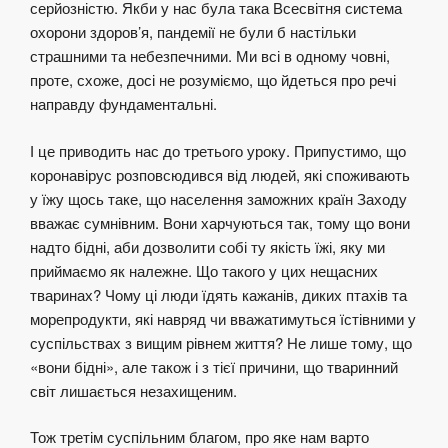
серйозністю. Якби у нас була така Всесвітня система
охорони здоров’я, пандемії не були б настільки
страшними та небезпечними. Ми всі в одному човні,
проте, схоже, досі не розуміємо, що йдеться про речі
направду фундаментальні.
І це приводить нас до третього уроку. Припустимо, що
коронавірус розповсюдився від людей, які споживають
у їжу щось таке, що населення заможних країн Заходу
вважає сумнівним. Вони харчуються так, тому що вони
надто бідні, аби дозволити собі ту якість їжі, яку ми
приймаємо як належне. Що такого у цих нещасних
тваринах? Чому ці люди їдять кажанів, диких птахів та
морепродукти, які навряд чи вважатимуться їстівними у
суспільствах з вищим рівнем життя? Не лише тому, що
«вони бідні», але також і з тієї причини, що тваринний
світ лишається незахищеним.
Тож третім суспільним благом, про яке нам варто