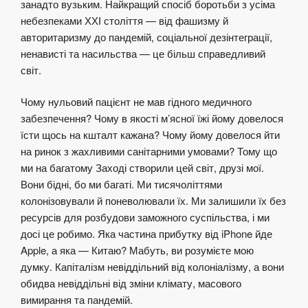
занадто вузьким. Найкращий спосіб боротьби з усіма
небезпеками ХХІ століття — від фашизму й
авторитаризму до пандемій, соціальної дезінтеграції,
ненависті та насильства — це більш справедливий
світ.
Чому нульовий пацієнт не мав гідного медичного
забезпечення? Чому в якості м’ясної їжі йому довелося
їсти щось на кшталт кажана? Чому йому довелося йти
на ринок з жахливими санітарними умовами? Тому що
ми на багатому Заході створили цей світ, друзі мої.
Вони бідні, бо ми багаті. Ми тисячоліттями
колонізовували й поневолювали їх. Ми залишили їх без
ресурсів для розбудови заможного суспільства, і ми
досі це робимо. Яка частина прибутку від iPhone йде
Apple, а яка — Китаю? Мабуть, ви розумієте мою
думку. Капіталізм невіддільний від колоніалізму, а вони
обидва невіддільні від зміни клімату, масового
вимирання та пандемій.