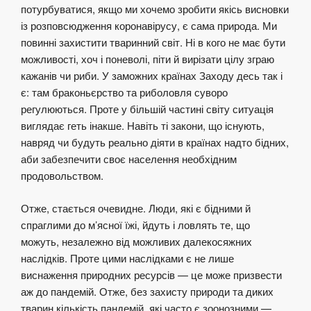
потурбуватися, якщо ми хочемо зробити якісь висновки
із розповсюдження коронавірусу, є сама природа. Ми
повинні захистити тваринний світ. Ні в кого не має бути
можливості, хоч і поневолі, піти й вирізати цілу зграю
кажанів чи риби. У заможних країнах Заходу десь так і
є: там браконьєрство та риболовля суворо
регулюються. Проте у більшій частині світу ситуація
виглядає геть інакше. Навіть ті закони, що існують,
навряд чи будуть реально діяти в країнах надто бідних,
аби забезпечити своє населення необхідним
продовольством.
Отже, стається очевидне. Люди, які є бідними й
спраглими до м’ясної їжі, йдуть і ловлять те, що
можуть, незалежно від можливих далекосяжних
наслідків. Проте цими наслідками є не лише
виснаження природних ресурсів — це може призвести
аж до пандемій. Отже, без захисту природи та диких
тварин кількість пандемій, які часто є зоонозними —