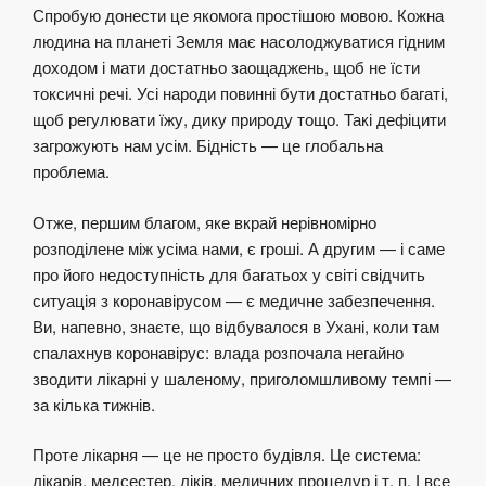
Спробую донести це якомога простішою мовою. Кожна
людина на планеті Земля має насолоджуватися гідним
доходом і мати достатньо заощаджень, щоб не їсти
токсичні речі. Усі народи повинні бути достатньо багаті,
щоб регулювати їжу, дику природу тощо. Такі дефіцити
загрожують нам усім. Бідність — це глобальна
проблема.
Отже, першим благом, яке вкрай нерівномірно
розподілене між усіма нами, є гроші. А другим — і саме
про його недоступність для багатьох у світі свідчить
ситуація з коронавірусом — є медичне забезпечення.
Ви, напевно, знаєте, що відбувалося в Ухані, коли там
спалахнув коронавірус: влада розпочала негайно
зводити лікарні у шаленому, приголомшливому темпі —
за кілька тижнів.
Проте лікарня — це не просто будівля. Це система:
лікарів, медсестер, ліків, медичних процедур і т. п. І все