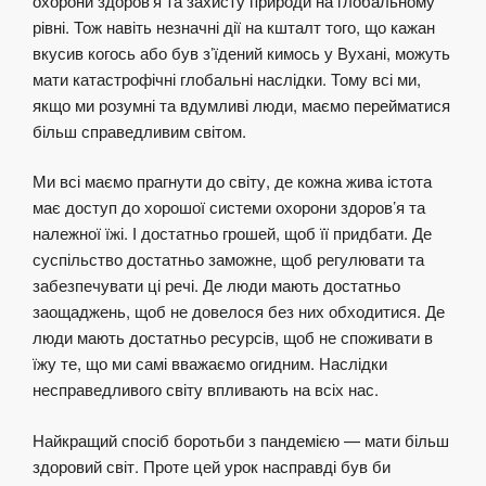
охорони здоров’я та захисту природи на глобальному
рівні. Тож навіть незначні дії на кшталт того, що кажан
вкусив когось або був з’їдений кимось у Вухані, можуть
мати катастрофічні глобальні наслідки. Тому всі ми,
якщо ми розумні та вдумливі люди, маємо перейматися
більш справедливим світом.
Ми всі маємо прагнути до світу, де кожна жива істота
має доступ до хорошої системи охорони здоров’я та
належної їжі. І достатньо грошей, щоб її придбати. Де
суспільство достатньо заможне, щоб регулювати та
забезпечувати ці речі. Де люди мають достатньо
заощаджень, щоб не довелося без них обходитися. Де
люди мають достатньо ресурсів, щоб не споживати в
їжу те, що ми самі вважаємо огидним. Наслідки
несправедливого світу впливають на всіх нас.
Найкращий спосіб боротьби з пандемією — мати більш
здоровий світ. Проте цей урок насправді був би