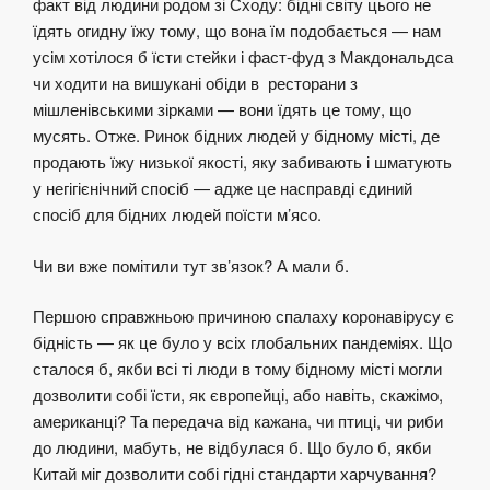
факт від людини родом зі Сходу: бідні світу цього не
їдять огидну їжу тому, що вона їм подобається — нам
усім хотілося б їсти стейки і фаст-фуд з Макдональдса
чи ходити на вишукані обіди в ресторани з
мішленівськими зірками — вони їдять це тому, що
мусять. Отже. Ринок бідних людей у бідному місті, де
продають їжу низької якості, яку забивають і шматують
у негігієнічний спосіб — адже це насправді єдиний
спосіб для бідних людей поїсти м’ясо.
Чи ви вже помітили тут зв’язок? А мали б.
Першою справжньою причиною спалаху коронавірусу є
бідність — як це було у всіх глобальних пандеміях. Що
сталося б, якби всі ті люди в тому бідному місті могли
дозволити собі їсти, як європейці, або навіть, скажімо,
американці? Та передача від кажана, чи птиці, чи риби
до людини, мабуть, не відбулася б. Що було б, якби
Китай міг дозволити собі гідні стандарти харчування?