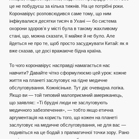
це не побудуєш за кілька тижнів. На це потрібні роки.
Коронавірус розповсюдився саме тому, що ним
інфікувалися десятки тисяч в Ухані — бо система
охорони здоров’я у місті була в такому жахливому
стані, що, можна сказати, її майже й не було. Але
йдеться не про те, щоб просто засуджувати Китай: як я
вже сказав, це досі вражаюче бідна країна.
То чого коронавірус насправді намагається нас
навчити? Давайте чітко сформулюємо цей урок: кожне
життя на планеті заслуговує на гідне медичне
обслуговування. Кожнісіньке. Тут діє очевидна логіка.
Якщо ви — той типовий малоприємний американець,
що заявляє: «Ті брудні люди не заслуговують
медичного забезпечення», — тобто якщо етична
аргументація на користь того, що кожен на планеті
заслуговує на медичне обслуговування, не для вас —
подивіться на це бодай з прагматичної точки зору. Рано