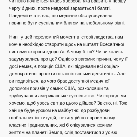
чи пізно почнеться якась хвороба, яка вразить у першу
чергу бідних, проте невдовзі заразяться і багаті.
Пандемії вчать нас, що медичне обслуговування
повинне бути суспільним благом на глобальному рівні.
Нині, у цей переломний момент в історії людства, нам
конче необхідно створити щось на кшталт Всесвітньої
системи охорони здоров’я. А чому б і ні? Чи ви колись
задумувались про це? Однією з вагомих причин, чому її
досі немає, є позиція США, які підривали всі соціал-
демократичні проєкти останніх восьми десятиліть. Але
ви подивіться, до чого брак доступної медичної
допомоги призвів у самих США, розколовши та
зруйнувавши американське суспільство. Чи справді ми
хочемо, щоб увесь світ до цього дійшов? Звісно, ні. Тож
хай це буде уроком на майбутнє: до розбудови
глобальних інституцій, інституцій по-справжньому
класних і радикальних, які б опікувалися кожним
життям на планеті Земля, слід поставитися з усією