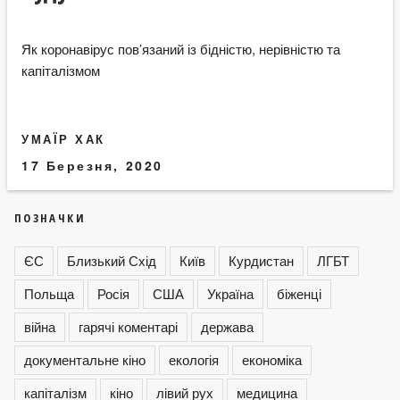
Як коронавірус пов’язаний із бідністю, нерівністю та
капіталізмом
УМАЇР ХАК
17 Березня, 2020
ПОЗНАЧКИ
ЄС
Близький Схід
Київ
Курдистан
ЛГБТ
Польща
Росія
США
Україна
біженці
війна
гарячі коментарі
держава
документальне кіно
екологія
економіка
капіталізм
кіно
лівий рух
медицина