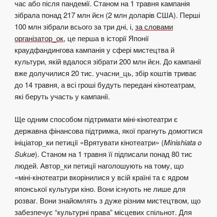
час або після пандемії. Станом на 1 травня кампанія
зібрала понад 217 млн йєн (2 млн доларів США). Перші
100 млн зібрали всього за три дні, і,
за словами
організатор_ок
, це перша в історії Японії
краудфандингова кампанія у сфері мистецтва й
культури, якій вдалося зібрати 200 млн йєн. До кампанії
вже долучилися 20 тис. учасни_ць, збір коштів триває
до 14 травня, а всі гроші будуть передані кінотеатрам,
які беруть участь у кампанії.
Ще одним способом підтримати міні-кінотеатри є
державна фінансова підтримка, якої прагнуть домогтися
ініціатор_ки петиції «Врятувати кінотеатри» (
Minishiata o
Sukue
). Станом на 1 травня її підписали понад 80 тис
людей. Автор_ки петиції наголошують на тому, що
«
міні-кінотеатри вкорінилися у всій країні та є ядром
японської культури кіно. Вони існують не лише для
розваг. Вони знайомлять з дуже різним мистецтвом, що
забезпечує “культурні права” місцевих спільнот. Для