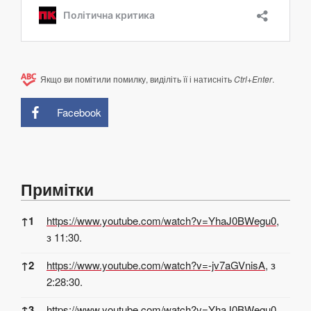
Якщо ви помітили помилку, виділіть її і натисніть
Ctrl+Enter
.
Facebook
Примітки
Примітки
↑
1
https://www.youtube.com/watch?v=YhaJ0BWegu0
,
з 11:30.
↑
2
https://www.youtube.com/watch?v=-jv7aGVnisA
, з
2:28:30.
↑
3
https://www.youtube.com/watch?v=YhaJ0BWegu0
,