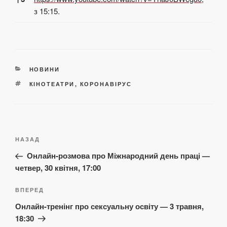
з 15:15.
КАТЕГОРІЇ
НОВИНИ
ПОЗНАЧКИ
КІНОТЕАТРИ
,
КОРОНАВІРУС
Навігація
Попередній
НАЗАД
записів
запис:
Онлайн-розмова про Міжнародний день праці —
четвер, 30 квітня, 17:00
Наступний
ВПЕРЕД
запис
Онлайн-тренінг про сексуальну освіту — 3 травня,
18:30