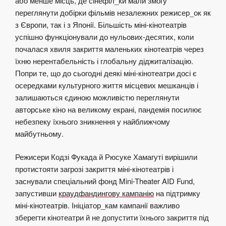
або менше місць, де сінефіл_ки мали змогу
переглянути добірки фільмів незалежних режисер_ок як
з Європи, так і з Японії. Більшість міні-кінотеатрів
успішно функціонували до нульових-десятих, коли
почалася хвиля закриття маленьких кінотеатрів через
їхню нерентабельність і глобальну діджиталізацію.
Попри те, що до сьогодні деякі міні-кінотеатри досі є
осередками культурного життя місцевих мешканців і
залишаються єдиною можливістю переглянути
авторське кіно на великому екрані, пандемія посилює
небезпеку їхнього зникнення у найближчому
майбутньому.
Режисери Кодзі Фукада й Рюсуке Хамагуті вирішили
протистояти загрозі закриття міні-кінотеатрів і
заснували спеціальний фонд Mini-Theater AID Fund,
запустивши
краудфандингову кампанію
на підтримку
міні-кінотеатрів. Ініціатор_кам кампанії важливо
зберегти кінотеатри й не допустити їхнього закриття під