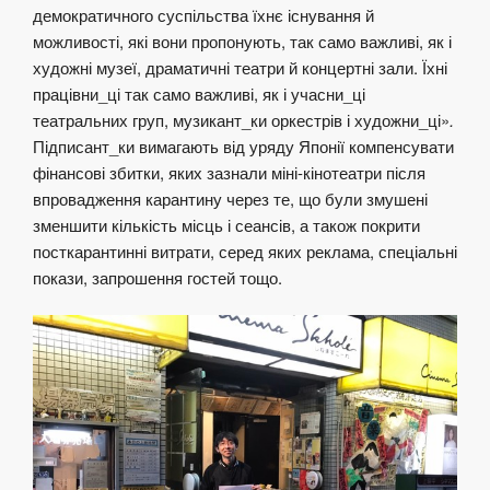
демократичного суспільства їхнє існування й
можливості, які вони пропонують, так само важливі, як і
художні музеї, драматичні театри й концертні зали. Їхні
працівни_ці так само важливі, як і учасни_ці
театральних груп, музикант_ки оркестрів і художни_ці»
.
Підписант_ки вимагають від уряду Японії компенсувати
фінансові збитки, яких зазнали міні-кінотеатри після
впровадження карантину через те, що були змушені
зменшити кількість місць і сеансів, а також покрити
посткарантинні витрати, серед яких реклама, спеціальні
покази, запрошення гостей тощо.