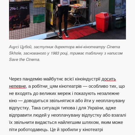
Ацусі Цубой, заступник директора міні-кінотеатру Cinema
Skhole, заснованого у 1983 році, тримає табличку з написом
Save the Cinema.
Через пандемію майбутнє всієї кіноіндустрії
досить
непевне
, а робітни_цям кінотеатрів — особливо тих, що
не входять до великих мереж і показують незалежне
кіно — доводиться звільнятися або йти у неоплачувану
відпустку. Така ситуація типова і для України, адже
відправити людей у неоплачувану відпустку або взагалі
їх звільнити видається найлегшим шляхом, яким може
піти роботодавець. Це й зробили у кінотеатрі