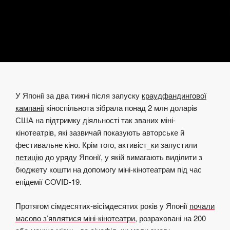
У Японії за два тижні після запуску
краудфандингової
кампанії
кіноспільнота зібрала понад 2 млн доларів
США на підтримку діяльності так званих міні-
кінотеатрів, які зазвичай показують авторське й
фестивальне кіно. Крім того, активіст_ки запустили
петицію
до уряду Японії, у якій вимагають виділити з
бюджету кошти на допомогу міні-кінотеатрам під час
епідемії COVID-19.
Протягом сімдесятих-вісімдесятих років у Японії
почали
масово з’являтися міні-кінотеатри
, розраховані на 200