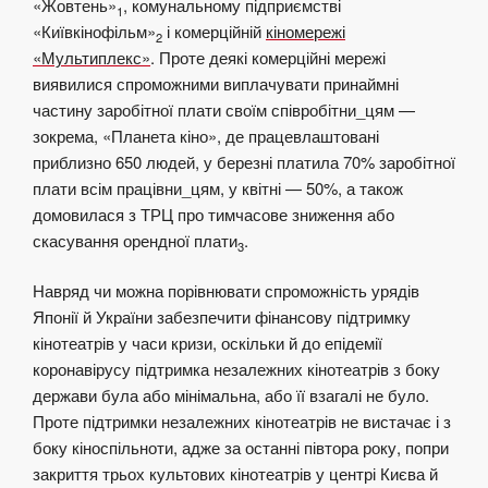
«Жовтень»
, комунальному підприємстві
1
«Київкінофільм»
і комерційній
кіномережі
2
«Мультиплекс»
. Проте деякі комерційні мережі
виявилися спроможними виплачувати принаймні
частину заробітної плати своїм співробітни_цям —
зокрема, «Планета кіно», де працевлаштовані
приблизно 650 людей, у березні платила 70% заробітної
плати всім працівни_цям, у квітні — 50%, а також
домовилася з ТРЦ про тимчасове зниження або
скасування орендної плати
.
3
Навряд чи можна порівнювати спроможність урядів
Японії й України забезпечити фінансову підтримку
кінотеатрів у часи кризи, оскільки й до епідемії
коронавірусу підтримка незалежних кінотеатрів з боку
держави була або мінімальна, або її взагалі не було.
Проте підтримки незалежних кінотеатрів не вистачає і з
боку кіноспільноти, адже за останні півтора року, попри
закриття трьох культових кінотеатрів у центрі Києва й