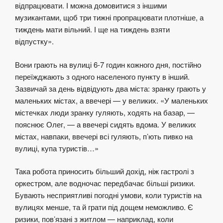
відпрацювати. І можна домовитися з іншими
музикантами, щоб три тижні пропрацювати плотніше, а
тиждень мати вільний. І ще на тиждень взяти
відпустку».
Вони грають на вулиці 6-7 годин кожного дня, постійно
переїжджають з одного населеного пункту в інший.
Зазвичай за день відвідують два міста: зранку грають у
маленьких містах, а ввечері — у великих. «У маленьких
містечках люди зранку гуляють, ходять на базар, —
пояснює Олег, — а ввечері сидять вдома. У великих
містах, навпаки, ввечері всі гуляють, п’ють пивко на
вулиці, купа туристів…»
Така робота приносить більший дохід, ніж гастролі з
оркестром, але водночас передбачає більші ризики.
Бувають несприятливі погодні умови, коли туристів на
вулицях менше, та й грати під дощем неможливо. Є
ризики, пов’язані з житлом — наприклад, коли