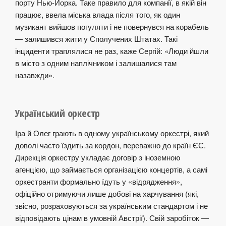
порту Нью-Йорка. Таке правило для компанії, в якій він
працює, ввела міська влада після того, як один
музикант вийшов погуляти і не повернувся на корабель
— залишився жити у Сполучених Штатах. Такі
інциденти траплялися не раз, каже Сергій: «Люди йшли
в місто з одним наплічником і залишалися там
назавжди».
Український оркестр
Іра й Олег грають в одному українському оркестрі, який
доволі часто їздить за кордон, переважно до країн ЄС.
Дирекція оркестру укладає договір з іноземною
агенцією, що займається організацією концертів, а самі
оркестранти формально їдуть у «відрядження»,
офіційно отримуючи лише добові на харчування (які,
звісно, розраховуються за українським стандартом і не
відповідають цінам в умовній Австрії). Свій заробіток —