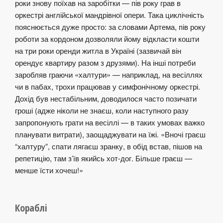
роки знову поїхав на заробітки — пів року грав в
оркестрі англійської мандрівної опери. Така циклічність
пояснюється дуже просто: за словами Артема, пів року
роботи за кордоном дозволяли йому відкласти кошти
на три роки оренди житла в Україні (зазвичай він
орендує квартиру разом з друзями). На інші потреби
заробляв граючи «халтури» — наприклад, на весіллях
чи в пабах, трохи працював у симфонічному оркестрі.
Дохід був нестабільним, доводилося часто позичати
гроші (адже ніколи не знаєш, коли наступного разу
запропонують грати на весіллі — в таких умовах важко
планувати витрати), заощаджувати на їжі. «Вночі граєш
“халтуру”, спати лягаєш зранку, в обід встав, пішов на
репетицію, там з’їв якийсь хот-дог. Більше граєш —
менше їсти хочеш!»
Кораблі