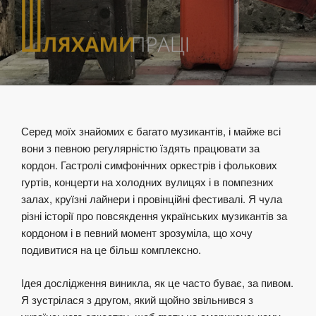
Серед моїх знайомих є багато музикантів, і майже всі
вони з певною регулярністю їздять працювати за
кордон. Гастролі симфонічних оркестрів і фолькових
гуртів, концерти на холодних вулицях і в помпезних
залах, круїзні лайнери і провінційні фестивалі. Я чула
різні історії про повсякдення українських музикантів за
кордоном і в певний момент зрозуміла, що хочу
подивитися на це більш комплексно.
Ідея дослідження виникла, як це часто буває, за пивом.
Я зустрілася з другом, який щойно звільнився з