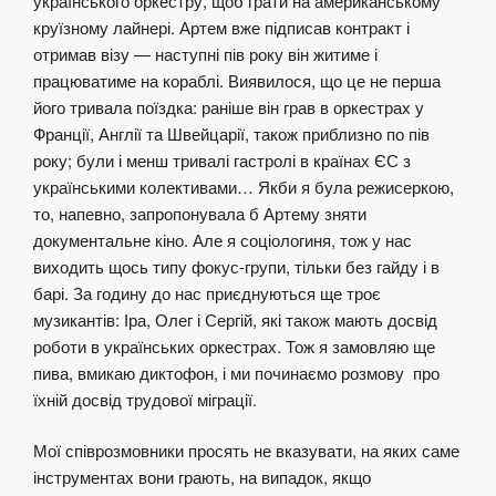
українського оркестру, щоб грати на американському
круїзному лайнері. Артем вже підписав контракт і
отримав візу — наступні пів року він житиме і
працюватиме на кораблі. Виявилося, що це не перша
його тривала поїздка: раніше він грав в оркестрах у
Франції, Англії та Швейцарії, також приблизно по пів
року; були і менш тривалі гастролі в країнах ЄС з
українськими колективами… Якби я була режисеркою,
то, напевно, запропонувала б Артему зняти
документальне кіно. Але я соціологиня, тож у нас
виходить щось типу фокус-групи, тільки без гайду і в
барі. За годину до нас приєднуються ще троє
музикантів: Іра, Олег і Сергій, які також мають досвід
роботи в українських оркестрах. Тож я замовляю ще
пива, вмикаю диктофон, і ми починаємо розмову про
їхній досвід трудової міграції.
Мої співрозмовники просять не вказувати, на яких саме
інструментах вони грають, на випадок, якщо