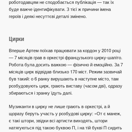
роботодавцям не сподобається публікація — так їх
буде важче ідентифікувати. З тієї ж причини імена
героїв і деякі несуттєві деталі змінено.
Цирки
Вперше Артем поїхав працювати за кордон у 2010 році
— 7 місяців грав в оркестрі французького цирку-шапіто.
Робота була досить важкою — фізично й емоційно. За 7
місяців цирк відвідав близько 170 міст. Режим зазвичай
був такий: о 6 ранку вирушають в наступне місто, там
розбудовують цирк, грають виставу (часом дві), одразу
збираються і зранку їдуть далі.
Музиканти в цирку не лише грають в оркестрі, а й
щоразу беруть участь у розбудові цирку: «От є манеж,
є такі штори, звідки всі артисти виходять, штори
натягуються під такою буквою П, і на тій букві П сидить