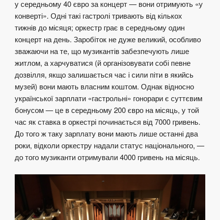
у середньому 40 євро за концерт — вони отримують «у
конверті». Одні такі гастролі тривають від кількох
тижнів до місяця; оркестр грає в середньому один
концерт на день. Заробіток не дуже великий, особливо
зважаючи на те, що музикантів забезпечують лише
житлом, а харчуватися (й організовувати собі певне
дозвілля, якщо залишається час і сили піти в якийсь
музей) вони мають власним коштом. Однак відносно
української зарплати «гастрольні» гонорари є суттєвим
бонусом — це в середньому 200 євро на місяць, у той
час як ставка в оркестрі починається від 7000 гривень.
До того ж таку зарплату вони мають лише останні два
роки, відколи оркестру надали статус національного, —
до того музиканти отримували 4000 гривень на місяць.