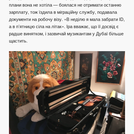
плани вона не хотіла — боялася не отримати останню
зарплату, тож їздила в міграційну службу, подавала
документи на робочу візу. «В неділю я мала забрати ID,
а в п’ятницю сіла на літак». Іра вважає, що її досвід є
радше винятком, і зазвичай музикантам у Дубаї більше
щастить.