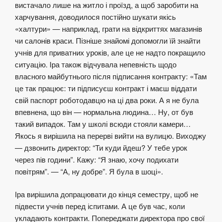
вистачало лише на житло і проїзд, а щоб заробити на
харчування, доводилося постійно шукати якісь
«халтури» — наприклад, грати на відкриттях магазинів
чи салонів краси. Пізніше знайомі допомогли їй знайти
учнів для приватних уроків, але це не надто покращило
ситуацію. Іра також відчувала непевність щодо
власного майбутнього після підписання контракту: «Там
це так працює: ти підписуєш контракт і маєш віддати
свій паспорт роботодавцю на ці два роки. А я не була
впевнена, що він — нормальна людина… Ну, от був
такий випадок. Там у школі всюди стояли камери…
Якось я вирішила на перерві вийти на вулицю. Виходжу
— дзвонить директор: “Ти куди йдеш? У тебе урок
через пів години”. Кажу: “Я знаю, хочу подихати
повітрям”. — “А, ну добре”. Я була в шоці».
Іра вирішила допрацювати до кінця семестру, щоб не
підвести учнів перед іспитами. А це був час, коли
укладають контракти. Попереджати директора про свої