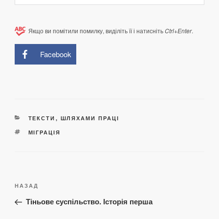
Якщо ви помітили помилку, виділіть її і натисніть
Ctrl+Enter
.
Facebook
КАТЕГОРІЇ
ТЕКСТИ
,
ШЛЯХАМИ ПРАЦІ
ПОЗНАЧКИ
МІГРАЦІЯ
Навігація
Попередній
НАЗАД
записів
запис:
Тіньове суспільство. Історія перша