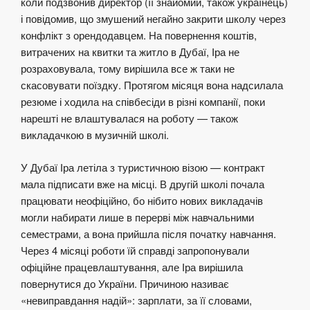
коли подзвонив директор (її знайомий, також українець)
і повідомив, що змушений негайно закрити школу через
конфлікт з орендодавцем. На повернення коштів,
витрачених на квитки та житло в Дубаї, Іра не
розраховувала, тому вирішила все ж таки не
скасовувати поїздку. Протягом місяця вона надсилала
резюме і ходила на співбесіди в різні компанії, поки
нарешті не влаштувалася на роботу — також
викладачкою в музичній школі.
У Дубаї Іра летіла з туристичною візою — контракт
мала підписати вже на місці. В другій школі почала
працювати неофіційно, бо нібито нових викладачів
могли набирати лише в перерві між навчальними
семестрами, а вона прийшла після початку навчання.
Через 4 місяці роботи їй справді запропонували
офіційне працевлаштування, але Іра вирішила
повернутися до України. Причиною називає
«невиправдання надій»: зарплати, за її словами,