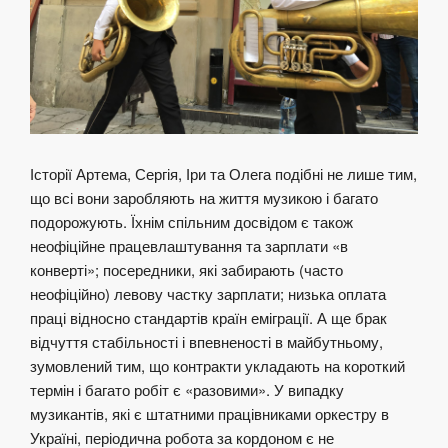
Історії Артема, Сергія, Іри та Олега подібні не лише тим,
що всі вони заробляють на життя музикою і багато
подорожують. Їхнім спільним досвідом є також
неофіційне працевлаштування та зарплати «в
конверті»; посередники, які забирають (часто
неофіційно) левову частку зарплати; низька оплата
праці відносно стандартів країн еміграції. А ще брак
відчуття стабільності і впевненості в майбутньому,
зумовлений тим, що контракти укладають на короткий
термін і багато робіт є «разовими». У випадку
музикантів, які є штатними працівниками оркестру в
Україні, періодична робота за кордоном є не