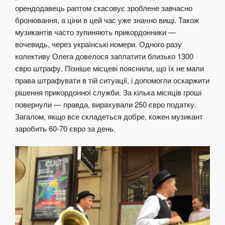
орендодавець раптом скасовує зроблене завчасно
бронювання, а ціни в цей час уже значно вищі. Також
музикантів часто зупиняють прикордонники —
вочевидь, через українські номери. Одного разу
колективу Олега довелося заплатити близько 1300
євро штрафу. Пізніше місцеві пояснили, що їх не мали
права штрафувати в тій ситуації, і допомогли оскаржити
рішення прикордонної служби. За кілька місяців гроші
повернули — правда, вирахували 250 євро податку.
Загалом, якщо все складеться добре, кожен музикант
заробить 60-70 євро за день.