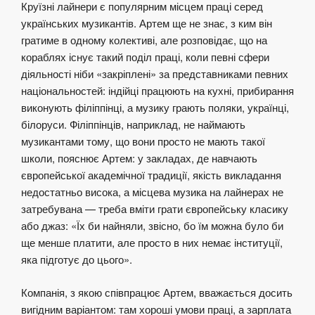
Круїзні лайнери є популярним місцем праці серед
українських музикантів. Артем ще не знає, з ким він
гратиме в одному колективі, але розповідає, що на
кораблях існує такий поділ праці, коли певні сфери
діяльності ніби «закріплені» за представниками певних
національностей: індійці працюють на кухні, прибирання
виконують філіппінці, а музику грають поляки, українці,
білоруси. Філіппінців, наприклад, не наймають
музикантами тому, що вони просто не мають такої
школи, пояснює Артем: у закладах, де навчають
європейської академічної традиції, якість викладання
недостатньо висока, а місцева музика на лайнерах не
затребувана — треба вміти грати європейську класику
або джаз: «Їх би найняли, звісно, бо їм можна було би
ще менше платити, але просто в них немає інституції,
яка підготує до цього».
Компанія, з якою співпрацює Артем, вважається досить
вигідним варіантом: там хороші умови праці, а зарплата