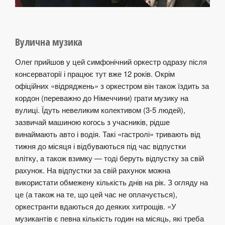
Вулична музика
Олег прийшов у цей симфонічний оркестр одразу після
консерваторії і працює тут вже 12 років. Окрім
офіційних «відряджень» з оркестром він також їздить за
кордон (переважно до Німеччини) грати музику на
вулиці. Їдуть невеликим колективом (3-5 людей),
зазвичай машиною когось з учасників, рідше
винаймають авто і водія. Такі «гастролі» тривають від
тижня до місяця і відбуваються під час відпустки
влітку, а також взимку — тоді беруть відпустку за свій
рахунок. На відпустки за свій рахунок можна
використати обмежену кількість днів на рік. З огляду на
це (а також на те, що цей час не оплачується),
оркестранти вдаються до деяких хитрощів. «У
музикантів є певна кількість годин на місяць, які треба