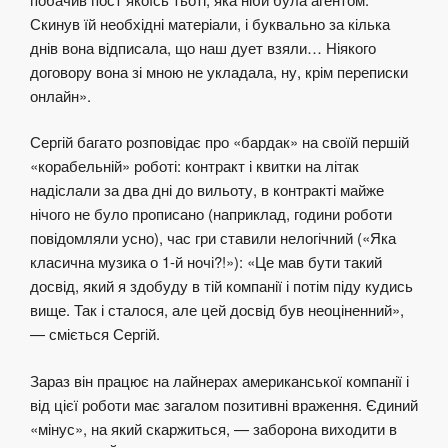
Скинув їй необхідні матеріали, і буквально за кілька
днів вона відписала, що наш дует взяли… Ніякого
договору вона зі мною не укладала, ну, крім переписки
онлайн».
Сергій багато розповідає про «бардак» на своїй першій
«корабельній» роботі: контракт і квитки на літак
надіслали за два дні до вильоту, в контракті майже
нічого не було прописано (наприклад, години роботи
повідомляли усно), час гри ставили нелогічний («Яка
класична музика о 1-й ночі?!»): «Це мав бути такий
досвід, який я здобуду в тій компанії і потім піду кудись
вище. Так і сталося, але цей досвід був неоціненний»,
— сміється Сергій.
Зараз він працює на лайнерах американської компанії і
від цієї роботи має загалом позитивні враження. Єдиний
«мінус», на який скаржиться, — заборона виходити в