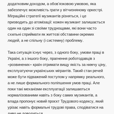
додатковим доходом, а обов’язковою умовою, яка
забезпечує можливість грати у вітчизняному оркестрі.
Міграційні стратегії музикантів різняться, і це
призводить до атомізації: кожен музикант залишається
один на один зі своїми труднощами, які вони часто
схильні сприймати як життєві обставини окремих
людей, а не спільну (і системну) проблему.
Така ситуація існує через, з одного боку, умови праці в
Україні, а з іншого боку, прагнення роботодавців з
«розвинених» країн отримати вищу якість за нижчу ціну,
експлуатуючи українських мігрантів. Такий стан речей
може бути підважений поступом у напрямку реального,
а не лише формального поліпшення умов праці. Але
поки такі механізми експлуатації залишаються
нормалізованими навіть з боку самих музикантів, а
влада пропонує новий проєкт Трудового кодексу, який
урізає навіть формальні трудові права, сподіватися на
диво не доводиться.