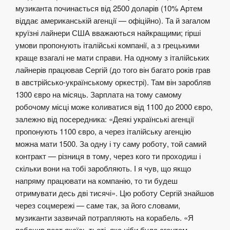
музиканта починається від 2500 доларів (10% Артем
віддає американській агенції — офіційно). Та й загалом
круїзні лайнери США вважаються найкращими; гірші
умови пропонують італійські компанії, а з грецькими
краще взагалі не мати справи. На одному з італійських
лайнерів працював Сергій (до того він багато років грав
в австрійсько-українському оркестрі). Там він заробляв
1300 євро на місяць. Зарплата на тому самому
робочому місці може коливатися від 1100 до 2000 євро,
залежно від посередника: «Деякі українські агенції
пропонують 1100 євро, а через італійську агенцію
можна мати 1500. За одну і ту саму роботу, той самий
контракт — різниця в тому, через кого ти проходиш і
скільки вони на тобі заробляють. І я чув, що якщо
напряму працювати на компанію, то ти будеш
отримувати десь дві тисячі». Цю роботу Сергій знайшов
через соцмережі — саме так, за його словами,
музиканти зазвичай потрапляють на корабель. «Я
побачив пост якоїсь тьоті, яка ніби була агентом.