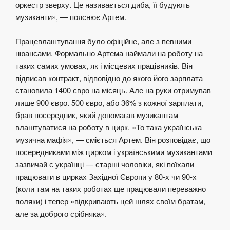
оркестр зверху. Це називається диба, її будують
музиканти», — пояснює Артем.
Працевлаштування було офіційне, але з певними
нюансами. Формально Артема наймали на роботу на
таких самих умовах, як і місцевих працівників. Він
підписав контракт, відповідно до якого його зарплата
становила 1400 євро на місяць. Але на руки отримував
лише 900 євро. 500 євро, або 36% з кожної зарплати,
брав посередник, який допомагав музикантам
влаштуватися на роботу в цирк. «То така українська
музична мафія», — сміється Артем. Він розповідає, що
посередниками між цирком і українськими музикантами
зазвичай є українці — старші чоловіки, які поїхали
працювати в цирках Західної Європи у 80-х чи 90-х
(коли там на таких роботах ще працювали переважно
поляки) і тепер «відкривають цей шлях своїм братам,
але за доброго срібняка».