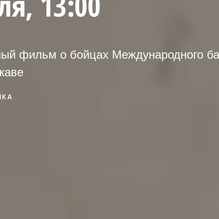
я, 13:00
ый фильм о бойцах Международного б
жаве
ИКА