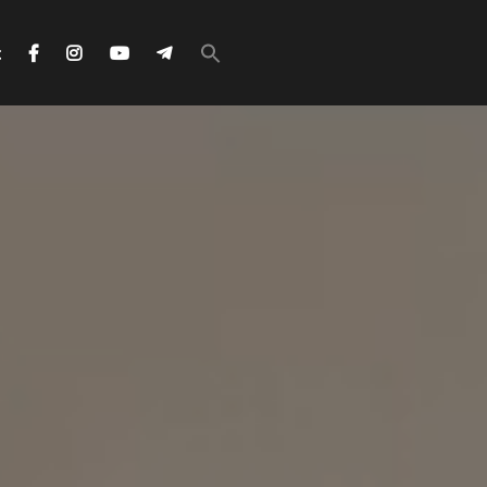
Search
for:
с
Search Button