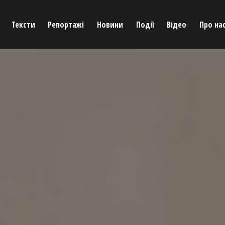
Тексти
Репортажі
Новини
Події
Відео
Про на