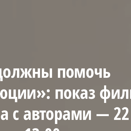
должны помочь
юции»: показ фил
а с авторами — 22