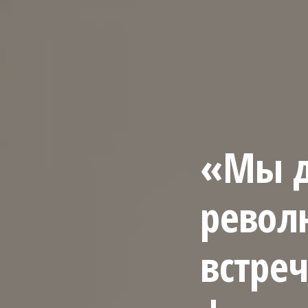
«Мы 
револ
встреч