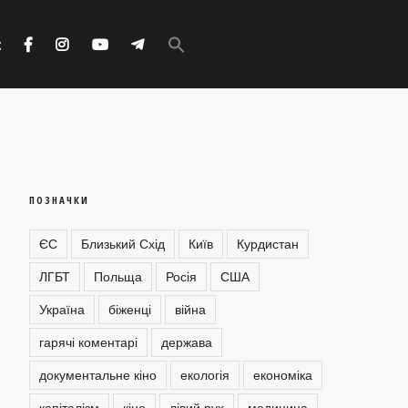
Search
for:
с
Search Button
ПОЗНАЧКИ
ЄС
Близький Схід
Київ
Курдистан
ЛГБТ
Польща
Росія
США
Україна
біженці
війна
гарячі коментарі
держава
документальне кіно
екологія
економіка
капіталізм
кіно
лівий рух
медицина