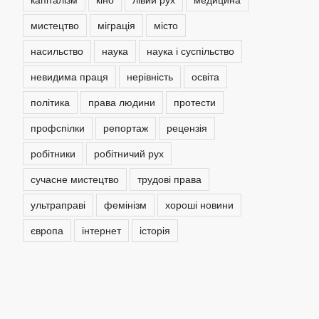
мистецтво
міграція
місто
насильство
наука
наука і суспільство
невидима праця
нерівність
освіта
політика
права людини
протести
профспілки
репортаж
рецензія
робітники
робітничий рух
сучасне мистецтво
трудові права
ультраправі
фемінізм
хороші новини
європа
інтернет
історія