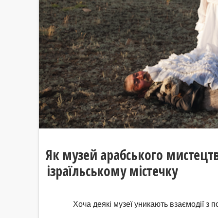
Як музей арабського мистецтв
ізраїльському містечку
Хоча деякі музеї уникають взаємодії з