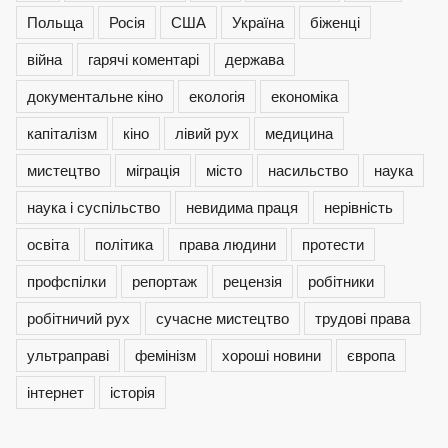
Польща
Росія
США
Україна
біженці
війна
гарячі коментарі
держава
документальне кіно
екологія
економіка
капіталізм
кіно
лівий рух
медицина
мистецтво
міграція
місто
насильство
наука
наука і суспільство
невидима праця
нерівність
освіта
політика
права людини
протести
профспілки
репортаж
рецензія
робітники
робітничий рух
сучасне мистецтво
трудові права
ультраправі
фемінізм
хороші новини
європа
інтернет
історія