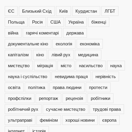
ЄС
Близький Схід
Київ
Курдистан
ЛГБТ
Польща
Росія
США
Україна
біженці
війна
гарячі коментарі
держава
документальне кіно
екологія
економіка
капіталізм
кіно
лівий рух
медицина
мистецтво
міграція
місто
насильство
наука
наука і суспільство
невидима праця
нерівність
освіта
політика
права людини
протести
профспілки
репортаж
рецензія
робітники
робітничий рух
сучасне мистецтво
трудові права
ультраправі
фемінізм
хороші новини
європа
інтернет
історія