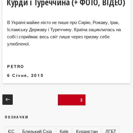
Курди і Туреччина (+ ФОТО, ВІДЕО)
В Україні майже ніхто не пише про Сирію, Рожаву, Ірак,
Ісламську Державу і Туреччину. Країна зациклилась на
собі і сприймає весь світ лише через призму себе
улюбленої.
PETRO
6 Січня, 2015
Навігація
Попередня
Сторінка
3
сторінка
записів
ПОЗНАЧКИ
ЄС
Близький Схід
Київ
Курдистан
ЛГБТ