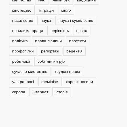
мистецтво
міграція
місто
насильство
наука
наука і суспільство
невидима праця
нерівність
освіта
політика
права людини
протести
профспілки
репортаж
рецензія
робітники
робітничий рух
сучасне мистецтво
трудові права
ультраправі
фемінізм
хороші новини
європа
інтернет
історія