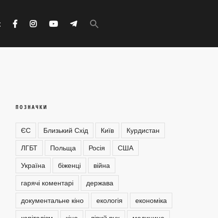
Search
for:
с
Search Button
ПОЗНАЧКИ
ЄС
Близький Схід
Київ
Курдистан
ЛГБТ
Польща
Росія
США
Україна
біженці
війна
гарячі коментарі
держава
документальне кіно
екологія
економіка
капіталізм
кіно
лівий рух
медицина