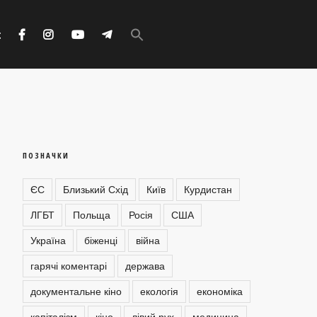
Search
for:
с
Search Button
ПОЗНАЧКИ
ЄС
Близький Схід
Київ
Курдистан
ЛГБТ
Польща
Росія
США
Україна
біженці
війна
гарячі коментарі
держава
документальне кіно
екологія
економіка
капіталізм
кіно
лівий рух
медицина