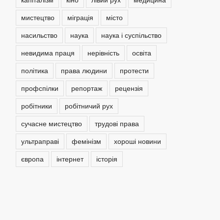
мистецтво
міграція
місто
насильство
наука
наука і суспільство
невидима праця
нерівність
освіта
політика
права людини
протести
профспілки
репортаж
рецензія
робітники
робітничий рух
сучасне мистецтво
трудові права
ультраправі
фемінізм
хороші новини
європа
інтернет
історія