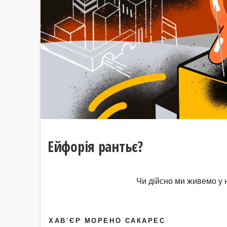
Ейфорія рантьє?
Чи дійсно ми живемо у 
ХАВ’ЄР МОРЕНО САКАРЕС