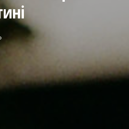
тині
О