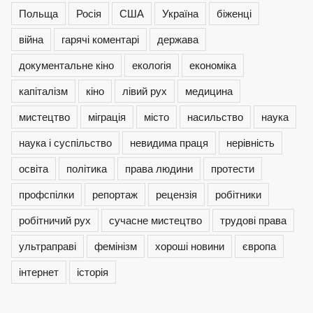
Польща
Росія
США
Україна
біженці
війна
гарячі коментарі
держава
документальне кіно
екологія
економіка
капіталізм
кіно
лівий рух
медицина
мистецтво
міграція
місто
насильство
наука
наука і суспільство
невидима праця
нерівність
освіта
політика
права людини
протести
профспілки
репортаж
рецензія
робітники
робітничий рух
сучасне мистецтво
трудові права
ультраправі
фемінізм
хороші новини
європа
інтернет
історія